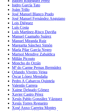
Isidoro Rodríguez Pérez
Isidro García Tato
Joám Trillo
José Manuel Blanco Prado
José Manuel Fernández Anguiano
Lois Diéguez
Luís Costa
Luís Martínez-Risco Daviña
Manuel Caamaño Suárez
Manuel Miranda Ruiz
Margarita Sánchez Simón
María Pilar García Negro
Marisol Mendive Zabaldica
Millán Picouto
Moncho do Orzán
Mª do Carme Pernas Bermúdez
Orlando Viveiro Veiga
Óscar López Mendaña
Pedro A Cabarcos Quintela
Valentín Carrera
Xaime Delgado Gómez
Xavier Castro Pérez
Xesús Pablo González Vázquez
Xesús Torres Regueiro
Xosé Anxo Carreira Montes