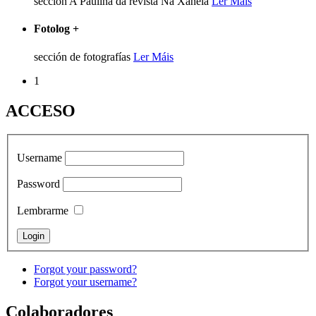
sección A Pauliña da revista Na Xanela
Ler Máis
Fotolog
+
sección de fotografías
Ler Máis
1
ACCESO
Username
Password
Lembrarme
Forgot your password?
Forgot your username?
Colaboradores