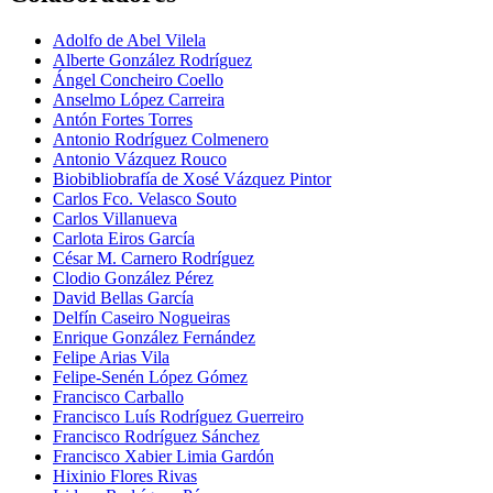
Adolfo de Abel Vilela
Alberte González Rodríguez
Ángel Concheiro Coello
Anselmo López Carreira
Antón Fortes Torres
Antonio Rodríguez Colmenero
Antonio Vázquez Rouco
Biobibliobrafía de Xosé Vázquez Pintor
Carlos Fco. Velasco Souto
Carlos Villanueva
Carlota Eiros García
César M. Carnero Rodríguez
Clodio González Pérez
David Bellas García
Delfín Caseiro Nogueiras
Enrique González Fernández
Felipe Arias Vila
Felipe-Senén López Gómez
Francisco Carballo
Francisco Luís Rodríguez Guerreiro
Francisco Rodríguez Sánchez
Francisco Xabier Limia Gardón
Hixinio Flores Rivas