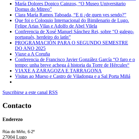
María Dolores Dopico Cainzos, “O Museo Universitario
Domus do Mitreo”
Clara María Ramos Taboada, “E ti ¿de quen ves sendo?”
Que foi o Coloquio Internacional do Bimilenario de Lugo.
Felipe Arias Vilas e Adolfo de Abel Vilela
Conferencia de Xosé Manuel Sánchez Rei, sobre “O galego-
portugués, herdeiro do latín”
PROGRAMACIÓN PARA O SEGUNDO SEMESTRE
DO ANO 2025
Viaxe a A Coruña
Conferencia de Francisco Javier González García “O faro e o
tempo: unha breve achega á historia da Torre de Hércules“
VIAXE A ZARAGOZA E TARRAGONA
Visitas ao Mueso e Castro de Viladonga e a Sal Porta Miñá
Suscribirse a este canal RSS
Contacto
Enderezo
Rúa do Miño, 6-2º
27004 Lugo