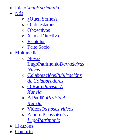
Inicio
LugoPatrimonio
Nós
¿Quén Somos?
Onde estamos
Obxectivos
Xunta Directiva
Estatutos
Faite Socio
Multimedia
Novas
LugoPatrimonio
Derradeiras
Novas
Colaboracións
Publicacións
de Colaboradores
O Ramo
Revista A
Xanela
A Pauliña
Revista A
Xanela
Videos
Os nosos videos
Album Picassa
Fotos
LugoPatrimonio
Ligazóns
Contacto