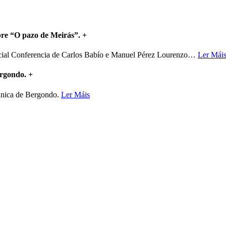
bre “O pazo de Meirás”.
+
ncial Conferencia de Carlos Babío e Manuel Pérez Lourenzo
…
Ler Mái
ergondo.
+
mánica de Bergondo.
Ler Máis