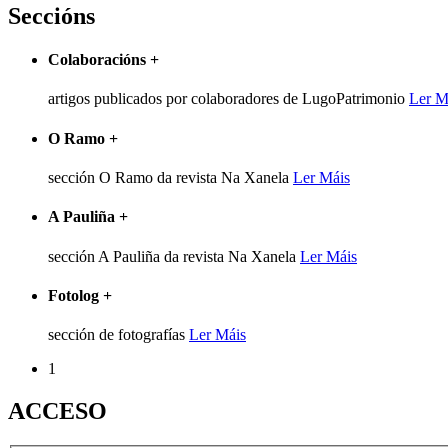
Seccións
Colaboracións
+
artigos publicados por colaboradores de LugoPatrimonio
Ler M
O Ramo
+
sección O Ramo da revista Na Xanela
Ler Máis
A Pauliña
+
sección A Pauliña da revista Na Xanela
Ler Máis
Fotolog
+
sección de fotografías
Ler Máis
1
ACCESO