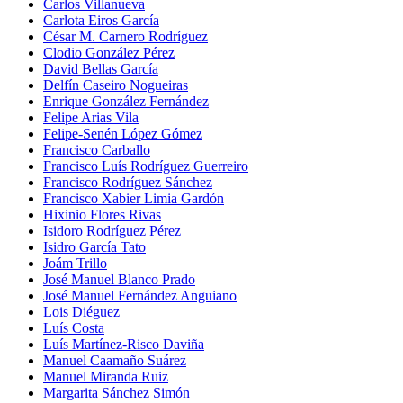
Carlos Villanueva
Carlota Eiros García
César M. Carnero Rodríguez
Clodio González Pérez
David Bellas García
Delfín Caseiro Nogueiras
Enrique González Fernández
Felipe Arias Vila
Felipe-Senén López Gómez
Francisco Carballo
Francisco Luís Rodríguez Guerreiro
Francisco Rodríguez Sánchez
Francisco Xabier Limia Gardón
Hixinio Flores Rivas
Isidoro Rodríguez Pérez
Isidro García Tato
Joám Trillo
José Manuel Blanco Prado
José Manuel Fernández Anguiano
Lois Diéguez
Luís Costa
Luís Martínez-Risco Daviña
Manuel Caamaño Suárez
Manuel Miranda Ruiz
Margarita Sánchez Simón