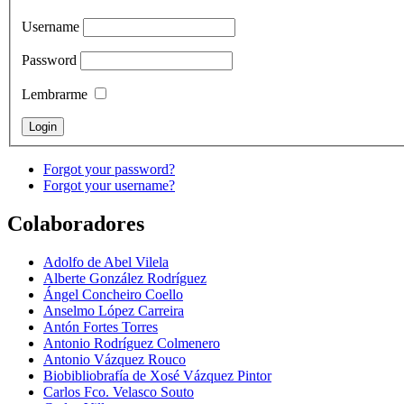
Username
Password
Lembrarme
Forgot your password?
Forgot your username?
Colaboradores
Adolfo de Abel Vilela
Alberte González Rodríguez
Ángel Concheiro Coello
Anselmo López Carreira
Antón Fortes Torres
Antonio Rodríguez Colmenero
Antonio Vázquez Rouco
Biobibliobrafía de Xosé Vázquez Pintor
Carlos Fco. Velasco Souto