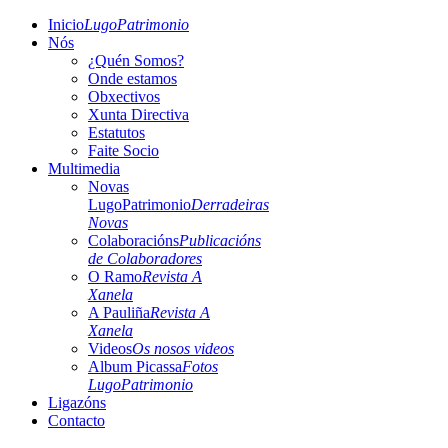
Inicio
LugoPatrimonio
Nós
¿Quén Somos?
Onde estamos
Obxectivos
Xunta Directiva
Estatutos
Faite Socio
Multimedia
Novas
LugoPatrimonio
Derradeiras
Novas
Colaboracións
Publicacións
de Colaboradores
O Ramo
Revista A
Xanela
A Pauliña
Revista A
Xanela
Videos
Os nosos videos
Album Picassa
Fotos
LugoPatrimonio
Ligazóns
Contacto