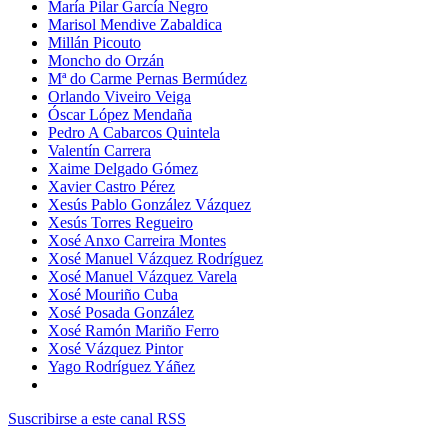
María Pilar García Negro
Marisol Mendive Zabaldica
Millán Picouto
Moncho do Orzán
Mª do Carme Pernas Bermúdez
Orlando Viveiro Veiga
Óscar López Mendaña
Pedro A Cabarcos Quintela
Valentín Carrera
Xaime Delgado Gómez
Xavier Castro Pérez
Xesús Pablo González Vázquez
Xesús Torres Regueiro
Xosé Anxo Carreira Montes
Xosé Manuel Vázquez Rodríguez
Xosé Manuel Vázquez Varela
Xosé Mouriño Cuba
Xosé Posada González
Xosé Ramón Mariño Ferro
Xosé Vázquez Pintor
Yago Rodríguez Yáñez
Suscribirse a este canal RSS