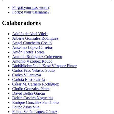
Forgot your password?
Forgot your username?
Colaboradores
Adolfo de Abel Vilela
Alberte González Rodríguez
Ángel Concheiro Coello
Anselmo López Carreira
Antón Fortes Torres
Antonio Rodríguez Colmenero
Antonio Vázquez Rouco
Biobibliobrafía de Xosé Vázquez Pintor
Carlos Fco. Velasco Souto
Carlos Villanueva
Carlota Eiros García
César M. Carnero Rodríguez
Clodio González Pérez
David Bellas García
Delfín Caseiro Nogueiras
Enrique González Fernández
Felipe Arias Vila
Felipe-Senén López Gómez