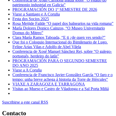
Conferencia de Xoán Carmona Badía sobre “O estado do
patrimonio industrial en Galicia”
PROGRAMACIÓN DO 1º SEMESTRE DE 2026
Viaxe a Santiago e A Coruña
Festa dos Socios 2025
Rosa Meijide Failde “O papel dos balnearios na vida romana”
María Dolores Dopico Cainzos, “O Museo Universitario
Domus do Mitreo”
Clara María Ramos Taboada, “E ti ¿de quen ves sendo?”
Que foi o Coloquio Internacional do Bimilenario de Lugo.
Felipe Arias Vilas e Adolfo de Abel Vilela
Conferencia de Xosé Manuel Sánchez Rei, sobre “O galego-
portugués, herdeiro do latín”
PROGRAMACIÓN PARA O SEGUNDO SEMESTRE
DO ANO 2025
Viaxe a A Coruña
Conferencia de Francisco Javier González García “O faro e o
tempo: unha breve achega á historia da Torre de Hércules“
VIAXE A ZARAGOZA E TARRAGONA
Visitas ao Mueso e Castro de Viladonga e a Sal Porta Miñá
Suscribirse a este canal RSS
Contacto