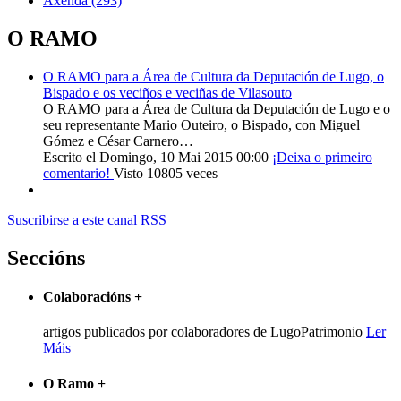
Axenda
(293)
O RAMO
O RAMO para a Área de Cultura da Deputación de Lugo, o
Bispado e os veciños e veciñas de Vilasouto
O RAMO para a Área de Cultura da Deputación de Lugo e o
seu representante Mario Outeiro, o Bispado, con Miguel
Gómez e César Carnero…
Escrito el Domingo, 10 Mai 2015 00:00
¡Deixa o primeiro
comentario!
Visto 10805 veces
Suscribirse a este canal RSS
Seccións
Colaboracións
+
artigos publicados por colaboradores de LugoPatrimonio
Ler
Máis
O Ramo
+