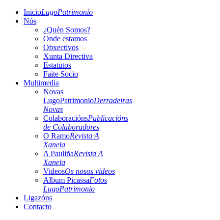
Inicio
LugoPatrimonio
Nós
¿Quén Somos?
Onde estamos
Obxectivos
Xunta Directiva
Estatutos
Faite Socio
Multimedia
Novas
LugoPatrimonio
Derradeiras
Novas
Colaboracións
Publicacións
de Colaboradores
O Ramo
Revista A
Xanela
A Pauliña
Revista A
Xanela
Videos
Os nosos videos
Album Picassa
Fotos
LugoPatrimonio
Ligazóns
Contacto