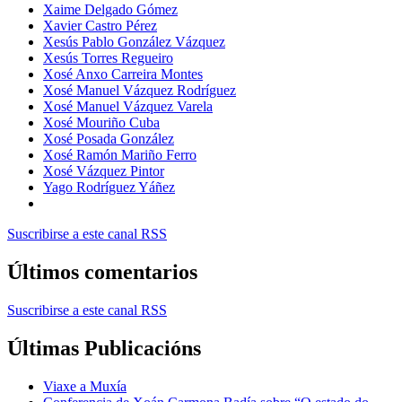
Xaime Delgado Gómez
Xavier Castro Pérez
Xesús Pablo González Vázquez
Xesús Torres Regueiro
Xosé Anxo Carreira Montes
Xosé Manuel Vázquez Rodríguez
Xosé Manuel Vázquez Varela
Xosé Mouriño Cuba
Xosé Posada González
Xosé Ramón Mariño Ferro
Xosé Vázquez Pintor
Yago Rodríguez Yáñez
Suscribirse a este canal RSS
Últimos comentarios
Suscribirse a este canal RSS
Últimas Publicacións
Viaxe a Muxía