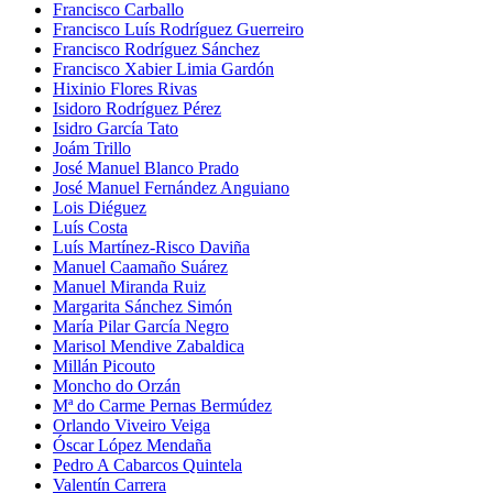
Francisco Carballo
Francisco Luís Rodríguez Guerreiro
Francisco Rodríguez Sánchez
Francisco Xabier Limia Gardón
Hixinio Flores Rivas
Isidoro Rodríguez Pérez
Isidro García Tato
Joám Trillo
José Manuel Blanco Prado
José Manuel Fernández Anguiano
Lois Diéguez
Luís Costa
Luís Martínez-Risco Daviña
Manuel Caamaño Suárez
Manuel Miranda Ruiz
Margarita Sánchez Simón
María Pilar García Negro
Marisol Mendive Zabaldica
Millán Picouto
Moncho do Orzán
Mª do Carme Pernas Bermúdez
Orlando Viveiro Veiga
Óscar López Mendaña
Pedro A Cabarcos Quintela
Valentín Carrera