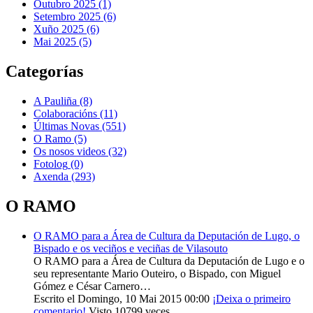
Outubro 2025 (1)
Setembro 2025 (6)
Xuño 2025 (6)
Mai 2025 (5)
Categorías
A Pauliña
(8)
Colaboracións
(11)
Últimas Novas
(551)
O Ramo
(5)
Os nosos videos
(32)
Fotolog
(0)
Axenda
(293)
O RAMO
O RAMO para a Área de Cultura da Deputación de Lugo, o
Bispado e os veciños e veciñas de Vilasouto
O RAMO para a Área de Cultura da Deputación de Lugo e o
seu representante Mario Outeiro, o Bispado, con Miguel
Gómez e César Carnero…
Escrito el Domingo, 10 Mai 2015 00:00
¡Deixa o primeiro
comentario!
Visto 10799 veces