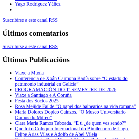
Yago Rodríguez Yáñez
Suscribirse a este canal RSS
Últimos comentarios
Suscribirse a este canal RSS
Últimas Publicacións
Viaxe a Muxía
Conferencia de Xoán Carmona Badía sobre “O estado do
patrimonio industrial en Galicia”
PROGRAMACIÓN DO 1º SEMESTRE DE 2026
Viaxe a Santiago e A Coruña
Festa dos Socios 2025
Rosa Meijide Failde “O papel dos balnearios na vida romana”
María Dolores Dopico Cainzos, “O Museo Universitario
Domus do Mitreo”
Clara María Ramos Taboada, “E ti ¿de quen ves sendo?”
Que foi o Coloquio Internacional do Bimilenario de Lugo.
Felipe Arias Vilas e Adolfo de Abel Vilela