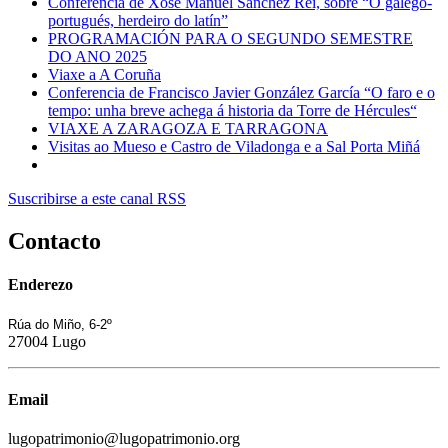
Conferencia de Xosé Manuel Sánchez Rei, sobre “O galego-
portugués, herdeiro do latín”
PROGRAMACIÓN PARA O SEGUNDO SEMESTRE
DO ANO 2025
Viaxe a A Coruña
Conferencia de Francisco Javier González García “O faro e o
tempo: unha breve achega á historia da Torre de Hércules“
VIAXE A ZARAGOZA E TARRAGONA
Visitas ao Mueso e Castro de Viladonga e a Sal Porta Miñá
Suscribirse a este canal RSS
Contacto
Enderezo
Rúa do Miño, 6-2º
27004 Lugo
Email
lugopatrimonio@lugopatrimonio.org