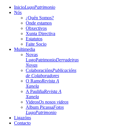
Inicio
LugoPatrimonio
Nós
¿Quén Somos?
Onde estamos
Obxectivos
Xunta Directiva
Estatutos
Faite Socio
Multimedia
Novas
LugoPatrimonio
Derradeiras
Novas
Colaboracións
Publicacións
de Colaboradores
O Ramo
Revista A
Xanela
A Pauliña
Revista A
Xanela
Videos
Os nosos videos
Album Picassa
Fotos
LugoPatrimonio
Ligazóns
Contacto