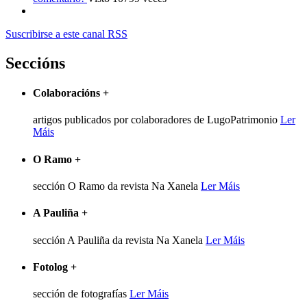
Suscribirse a este canal RSS
Seccións
Colaboracións
+
artigos publicados por colaboradores de LugoPatrimonio
Ler
Máis
O Ramo
+
sección O Ramo da revista Na Xanela
Ler Máis
A Pauliña
+
sección A Pauliña da revista Na Xanela
Ler Máis
Fotolog
+
sección de fotografías
Ler Máis