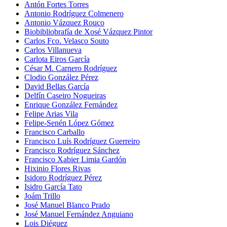
Antón Fortes Torres
Antonio Rodríguez Colmenero
Antonio Vázquez Rouco
Biobibliobrafía de Xosé Vázquez Pintor
Carlos Fco. Velasco Souto
Carlos Villanueva
Carlota Eiros García
César M. Carnero Rodríguez
Clodio González Pérez
David Bellas García
Delfín Caseiro Nogueiras
Enrique González Fernández
Felipe Arias Vila
Felipe-Senén López Gómez
Francisco Carballo
Francisco Luís Rodríguez Guerreiro
Francisco Rodríguez Sánchez
Francisco Xabier Limia Gardón
Hixinio Flores Rivas
Isidoro Rodríguez Pérez
Isidro García Tato
Joám Trillo
José Manuel Blanco Prado
José Manuel Fernández Anguiano
Lois Diéguez