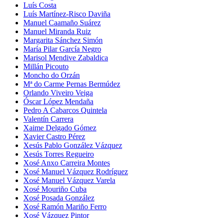
Luís Costa
Luís Martínez-Risco Daviña
Manuel Caamaño Suárez
Manuel Miranda Ruiz
Margarita Sánchez Simón
María Pilar García Negro
Marisol Mendive Zabaldica
Millán Picouto
Moncho do Orzán
Mª do Carme Pernas Bermúdez
Orlando Viveiro Veiga
Óscar López Mendaña
Pedro A Cabarcos Quintela
Valentín Carrera
Xaime Delgado Gómez
Xavier Castro Pérez
Xesús Pablo González Vázquez
Xesús Torres Regueiro
Xosé Anxo Carreira Montes
Xosé Manuel Vázquez Rodríguez
Xosé Manuel Vázquez Varela
Xosé Mouriño Cuba
Xosé Posada González
Xosé Ramón Mariño Ferro
Xosé Vázquez Pintor