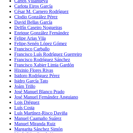
Carlos Villanueva
Carlota Eiros García
César M. Carnero Rodríguez
Clodio González Pérez
David Bellas García
Delfín Caseiro Nogueiras
Enrique González Fernández
Felipe Arias Vila
Felipe-Senén López Gómez
Francisco Carballo
Francisco Luís Rodríguez Guerreiro
Francisco Rodríguez Sánchez
Francisco Xabier Limia Gardón
Hixinio Flores Rivas
Isidoro Rodríguez Pérez
Isidro García Tato
Joám Trillo
José Manuel Blanco Prado
José Manuel Fernández Anguiano
Lois Diéguez
Luís Costa
Luís Martínez-Risco Daviña
Manuel Caamaño Suárez
Manuel Miranda Ruiz
Margarita Sánchez Simón