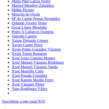
María Pilar García Negro
Marisol Mendive Zabaldica
Millán Picouto
Moncho do Orzán
Mª do Carme Pernas Bermúdez
Orlando Viveiro Veiga
Óscar López Mendaña
Pedro A Cabarcos Quintela
Valentín Carrera
Xaime Delgado Gómez
Xavier Castro Pérez
Xesús Pablo González Vázquez
Xesús Torres Regueiro
Xosé Anxo Carreira Montes
Xosé Manuel Vázquez Rodríguez
Xosé Manuel Vázquez Varela
Xosé Mouriño Cuba
Xosé Posada González
Xosé Ramón Mariño Ferro
Xosé Vázquez Pintor
Yago Rodríguez Yáñez
Suscribirse a este canal RSS