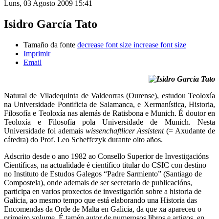
Luns, 03 Agosto 2009 15:41
Isidro García Tato
Tamaño da fonte
decrease font size
increase font size
Imprimir
Email
Natural de Viladequinta de Valdeorras (Ourense), estudou Teoloxía
na Universidade Pontificia de Salamanca, e Xermanística, Historia,
Filosofía e Teoloxía nas alemás de Ratisbona e Munich. É doutor en
Teoloxía e Filosofía pola Universidade de Munich. Nesta
Universidade foi ademais
wissenchaftlicer Assistent
(= Axudante de
cátedra) do Prof. Leo Scheffczyk durante oito años.
Adscrito desde o ano 1982 ao Consello Superior de Investigacións
Científicas, na actualidade é científico titular do CSIC con destino
no Instituto de Estudos Galegos “Padre Sarmiento” (Santiago de
Compostela), onde ademais de ser secretario de publicacións,
participa en varios proxectos de investigación sobre a historia de
Galicia, ao mesmo tempo que está elaborando una Historia das
Encomendas da Orde de Malta en Galicia, da que xa apareceu o
primeiro volume. É tamén autor de numerosos libros e artigos, en