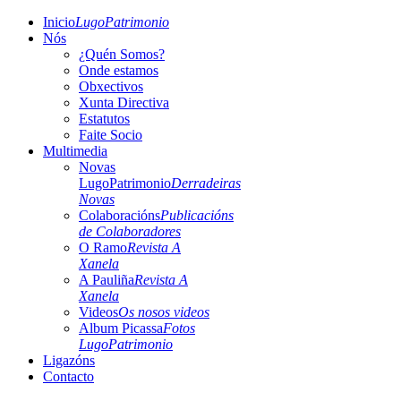
Inicio
LugoPatrimonio
Nós
¿Quén Somos?
Onde estamos
Obxectivos
Xunta Directiva
Estatutos
Faite Socio
Multimedia
Novas
LugoPatrimonio
Derradeiras
Novas
Colaboracións
Publicacións
de Colaboradores
O Ramo
Revista A
Xanela
A Pauliña
Revista A
Xanela
Videos
Os nosos videos
Album Picassa
Fotos
LugoPatrimonio
Ligazóns
Contacto