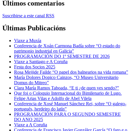
Últimos comentarios
Suscribirse a este canal RSS
Últimas Publicacións
Viaxe a Muxía
Conferencia de Xoán Carmona Badía sobre “O estado do
patrimonio industrial en Galicia”
PROGRAMACIÓN DO 1º SEMESTRE DE 2026
Viaxe a Santiago e A Coruña
Festa dos Socios 2025
Rosa Meijide Failde “O papel dos balnearios na vida romana”
María Dolores Dopico Cainzos, “O Museo Universitario
Domus do Mitreo”
Clara María Ramos Taboada, “E ti ¿de quen ves sendo?”
Que foi o Coloquio Internacional do Bimilenario de Lugo.
Felipe Arias Vilas e Adolfo de Abel Vilela
Conferencia de Xosé Manuel Sánchez Rei, sobre “O galego-
portugués, herdeiro do latín”
PROGRAMACIÓN PARA O SEGUNDO SEMESTRE
DO ANO 2025
Viaxe a A Coruña
Conferencia de Francisco Javier González García “O faro e o