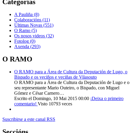
Categorías
A Pauliña
(8)
Colaboracións
(11)
Últimas Novas
(551)
O Ramo
(5)
Os nosos videos
(32)
Fotolog
(0)
Axenda
(293)
O RAMO
O RAMO para a Área de Cultura da Deputación de Lugo, o
Bispado e os veciños e veciñas de Vilasouto
O RAMO para a Área de Cultura da Deputación de Lugo e o
seu representante Mario Outeiro, o Bispado, con Miguel
Gómez e César Carnero…
Escrito el Domingo, 10 Mai 2015 00:00
¡Deixa o primeiro
comentario!
Visto 10793 veces
Suscribirse a este canal RSS
Seccións