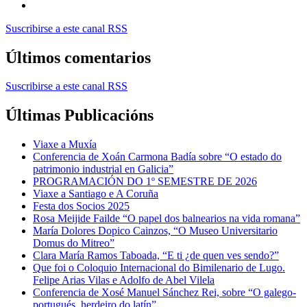
Suscribirse a este canal RSS
Últimos comentarios
Suscribirse a este canal RSS
Últimas Publicacións
Viaxe a Muxía
Conferencia de Xoán Carmona Badía sobre “O estado do
patrimonio industrial en Galicia”
PROGRAMACIÓN DO 1º SEMESTRE DE 2026
Viaxe a Santiago e A Coruña
Festa dos Socios 2025
Rosa Meijide Failde “O papel dos balnearios na vida romana”
María Dolores Dopico Cainzos, “O Museo Universitario
Domus do Mitreo”
Clara María Ramos Taboada, “E ti ¿de quen ves sendo?”
Que foi o Coloquio Internacional do Bimilenario de Lugo.
Felipe Arias Vilas e Adolfo de Abel Vilela
Conferencia de Xosé Manuel Sánchez Rei, sobre “O galego-
portugués, herdeiro do latín”