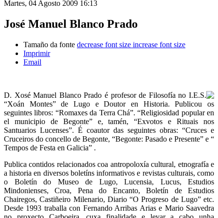
Martes, 04 Agosto 2009 16:13
José Manuel Blanco Prado
Tamaño da fonte
decrease font size
increase font size
Imprimir
Email
D. Xosé Manuel Blanco Prado é profesor de Filosofía no I.E.S.
“Xoán Montes” de Lugo e Doutor en Historia. Publicou os
seguintes libros: “Romaxes da Terra Chá”. “Religiosidad popular en
el municipio de Begonte” e, tamén, “Exvotos e Rituais nos
Santuarios Lucenses”. É coautor das seguintes obras: “Cruces e
Cruceiros do concello de Begonte, “Begonte: Pasado e Presente” e “
Tempos de Festa en Galicia” .
Publica contidos relacionados coa antropoloxía cultural, etnografía e
a historia en diversos boletíns informativos e revistas culturais, como
o Boletín do Museo de Lugo, Lucensia, Lucus, Estudios
Mindonienses, Croa, Pena do Encanto, Boletín de Estudios
Chairegos, Castiñeiro Milenario, Diario “O Progreso de Lugo” etc.
Desde 1993 traballa con Fernando Arribas Arias e Mario Saavedra
no proxecto Carboeira, cuxa finalidade e levar a cabo unha