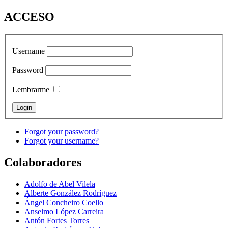
ACCESO
Username
Password
Lembrarme
Forgot your password?
Forgot your username?
Colaboradores
Adolfo de Abel Vilela
Alberte González Rodríguez
Ángel Concheiro Coello
Anselmo López Carreira
Antón Fortes Torres