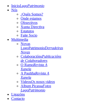
Inicio
LugoPatrimonio
Nós
¿Quén Somos?
Onde estamos
Obxectivos
Xunta Directiva
Estatutos
Faite Socio
Multimedia
Novas
LugoPatrimonio
Derradeiras
Novas
Colaboracións
Publicacións
de Colaboradores
O Ramo
Revista A
Xanela
A Pauliña
Revista A
Xanela
Videos
Os nosos videos
Album Picassa
Fotos
LugoPatrimonio
Ligazóns
Contacto