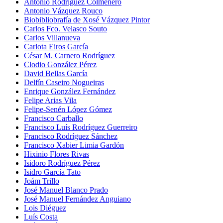
Antonio Rodríguez Colmenero
Antonio Vázquez Rouco
Biobibliobrafía de Xosé Vázquez Pintor
Carlos Fco. Velasco Souto
Carlos Villanueva
Carlota Eiros García
César M. Carnero Rodríguez
Clodio González Pérez
David Bellas García
Delfín Caseiro Nogueiras
Enrique González Fernández
Felipe Arias Vila
Felipe-Senén López Gómez
Francisco Carballo
Francisco Luís Rodríguez Guerreiro
Francisco Rodríguez Sánchez
Francisco Xabier Limia Gardón
Hixinio Flores Rivas
Isidoro Rodríguez Pérez
Isidro García Tato
Joám Trillo
José Manuel Blanco Prado
José Manuel Fernández Anguiano
Lois Diéguez
Luís Costa