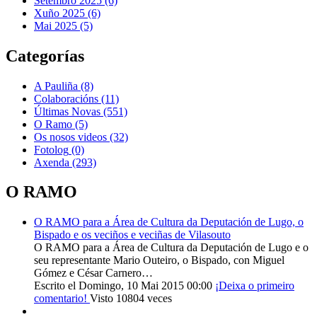
Setembro 2025 (6)
Xuño 2025 (6)
Mai 2025 (5)
Categorías
A Pauliña
(8)
Colaboracións
(11)
Últimas Novas
(551)
O Ramo
(5)
Os nosos videos
(32)
Fotolog
(0)
Axenda
(293)
O RAMO
O RAMO para a Área de Cultura da Deputación de Lugo, o
Bispado e os veciños e veciñas de Vilasouto
O RAMO para a Área de Cultura da Deputación de Lugo e o
seu representante Mario Outeiro, o Bispado, con Miguel
Gómez e César Carnero…
Escrito el Domingo, 10 Mai 2015 00:00
¡Deixa o primeiro
comentario!
Visto 10804 veces