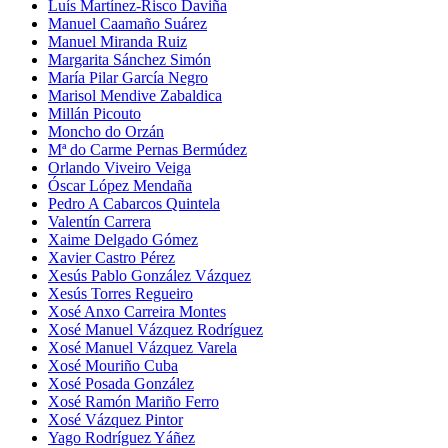
Luís Martínez-Risco Daviña
Manuel Caamaño Suárez
Manuel Miranda Ruiz
Margarita Sánchez Simón
María Pilar García Negro
Marisol Mendive Zabaldica
Millán Picouto
Moncho do Orzán
Mª do Carme Pernas Bermúdez
Orlando Viveiro Veiga
Óscar López Mendaña
Pedro A Cabarcos Quintela
Valentín Carrera
Xaime Delgado Gómez
Xavier Castro Pérez
Xesús Pablo González Vázquez
Xesús Torres Regueiro
Xosé Anxo Carreira Montes
Xosé Manuel Vázquez Rodríguez
Xosé Manuel Vázquez Varela
Xosé Mouriño Cuba
Xosé Posada González
Xosé Ramón Mariño Ferro
Xosé Vázquez Pintor
Yago Rodríguez Yáñez