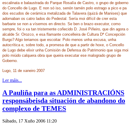
escalinata e balaustrada do Parque Rosalía de Castro, o grupo de goberno
do Concello de Lugo. E non só iso, senón tamén polo estrago a pico e pa
dos escudos de cerámica metalizada de Talavera (quizá de Manises) que
adornaban os catro lados do Pedestal. Sería moi difícil de crer esta
barbarie se non a vísemos en directo. Se ben o brazo executor, como
sempre, foi o xa tan tristemente coñecido D. José Piñeiro, que din agora o
alcalde Sr. Orozco, e esa flamante concelleira de Cultura Dª Concepción
Burgo? Algo teriamos que escoitar. Polo menos unha excusa, unha
autocrítica e, sobre todo, a promesa de que a partir de hoxe, o Concello
de Lugo debe elixir unha Comisión de Defensa do Patrimonio que siga moi
polo miúdo calquera obra que queira executar ese malogrado grupo de
Goberno.
Lugo, 11 de xaneiro 2007
Ler máis...
A Pauliña para as ADMINISTRACIÓNS
responsábeisda situación de abandono do
complexo de TEMES
Sábado, 17 Xuño 2006 11:20