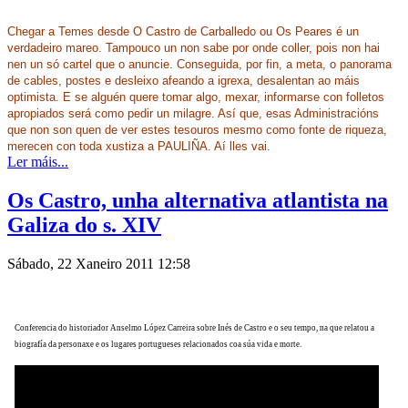
Chegar a Temes desde O Castro de Carballedo ou Os Peares é un
verdadeiro mareo. Tampouco un non sabe por onde coller, pois non hai
nen un só cartel que o anuncie. Conseguida, por fin, a meta, o panorama
de cables, postes e desleixo afeando a igrexa, desalentan ao máis
optimista. E se alguén quere tomar algo, mexar, informarse con folletos
apropiados será como pedir un milagre. Así que, esas Administracións
que non son quen de ver estes tesouros mesmo como fonte de riqueza,
merecen con toda xustiza a PAULIÑA. Aí lles vai.
Ler máis...
Os Castro, unha alternativa atlantista na
Galiza do s. XIV
Sábado, 22 Xaneiro 2011 12:58
Conferencia do historiador Anselmo López Carreira sobre Inés de Castro e o seu tempo, na que relatou a
biografía da personaxe e os lugares portugueses relacionados coa súa vida e morte.