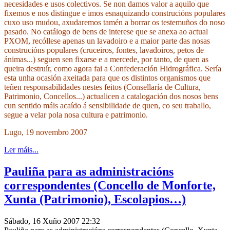
necesidades e usos colectivos. Se non damos valor a aquilo que
fixemos e nos distingue e imos esnaquizando construcións populares
cuxo uso mudou, axudaremos tamén a borrar os testemuños do noso
pasado. No catálogo de bens de interese que se anexa ao actual
PXOM, recóllese apenas un lavadoiro e a maior parte das nosas
construcións populares (cruceiros, fontes, lavadoiros, petos de
ánimas...) seguen sen fixarse e a mercede, por tanto, de quen as
queira destruír, como agora fai a Confederación Hidrográfica. Sería
esta unha ocasión axeitada para que os distintos organismos que
teñen responsabilidades nestes feitos (Consellaría de Cultura,
Patrimonio, Concellos...) actualicen a catalogación dos nosos bens
cun sentido máis acaído á sensibilidade de quen, co seu traballo,
segue a velar pola nosa cultura e patrimonio.
Lugo, 19 novembro 2007
Ler máis...
Pauliña para as administracións
correspondentes (Concello de Monforte,
Xunta (Patrimonio), Escolapios…)
Sábado, 16 Xuño 2007 22:32