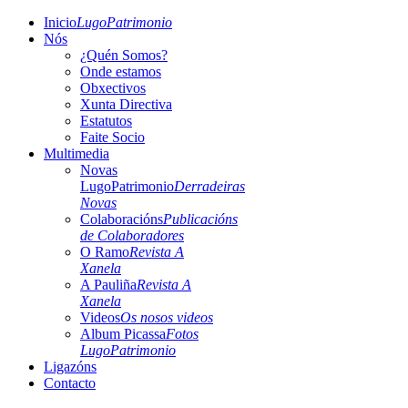
Inicio
LugoPatrimonio
Nós
¿Quén Somos?
Onde estamos
Obxectivos
Xunta Directiva
Estatutos
Faite Socio
Multimedia
Novas
LugoPatrimonio
Derradeiras
Novas
Colaboracións
Publicacións
de Colaboradores
O Ramo
Revista A
Xanela
A Pauliña
Revista A
Xanela
Videos
Os nosos videos
Album Picassa
Fotos
LugoPatrimonio
Ligazóns
Contacto