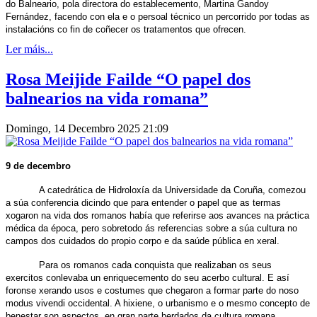
do Balneario, pola directora do establecemento, Martina Gandoy
Fernández, facendo con ela e o persoal técnico un percorrido por todas as
instalacións co fin de coñecer os tratamentos que ofrecen.
Ler máis...
Rosa Meijide Failde “O papel dos
balnearios na vida romana”
Domingo, 14 Decembro 2025 21:09
9 de decembro
A catedrática de Hidroloxía da Universidade da Coruña, comezou
a súa conferencia dicindo que para entender o papel que as termas
xogaron na vida dos romanos había que referirse aos avances na práctica
médica da época, pero sobretodo ás referencias sobre a súa cultura no
campos dos cuidados do propio corpo e da saúde pública en xeral.
Para os romanos cada conquista que realizaban os seus
exercitos conlevaba un enriquecemento do seu acerbo cultural. E así
foronse xerando usos e costumes que chegaron a formar parte do noso
modus vivendi occidental. A hixiene, o urbanismo e o mesmo concepto de
benestar son aspectos, en gran parte herdados da cultura romana.