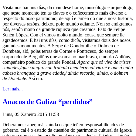
Visitamos hai uns días, da man dese home, museólogo e arqueólogo,
que neste momento ten as claves e o coñecemento máis diverso a
respecto do noso patrimonio, de aquí e tamén do que a nosa historia,
por diversas razóns, deixou polo mundo adiante. Non só emigramos
nós, senón moito da grande riqueza que creamos. Falo de Felipe-
Senén López. Con el vimos moito mundo, cousa que sempre lle
agradecemos. E hai uns días, como dicía, visitamos dous dos nosos
garandes monumentos, A Serpe de Gondomil e o Dolmen de
Dombate, aló, polas terras de Corme e Ponteceso, do sempre
sorprendente Bergatiños que asoma ao mar bravo, e no río Anllóns,
compañeiro poético do grande Pondal.
Agora que só vivo de tristes
suidades,/que cumpro con traballo meu terrenal viaxe/ e que á miña
cabeza branquea a grave edade,/ aínda recordo, aínda, o dólmen
de Dombate
. Así era.
Ler máis...
Anacos de Galiza “perdidos”
Luns, 05 Xaneiro 2015 11:58
Deberamos saber, máis aínda os que teñen responsabilidades de
goberno, cal é o estado da cuestión do patrimonio cultural da Igrexa
e do que non se sabe, oculto en clausuras, adegas, faiados... tamén