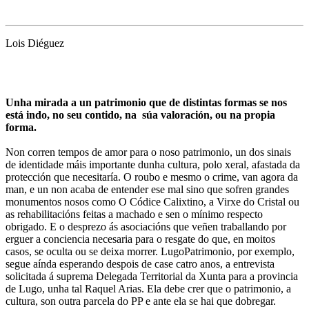
Lois Diéguez
Unha mirada a un patrimonio que de distintas formas se nos
está indo, no seu contido, na súa valoración, ou na propia
forma.
Non corren tempos de amor para o noso patrimonio, un dos sinais
de identidade máis importante dunha cultura, polo xeral, afastada da
protección que necesitaría. O roubo e mesmo o crime, van agora da
man, e un non acaba de entender ese mal sino que sofren grandes
monumentos nosos como O Códice Calixtino, a Virxe do Cristal ou
as rehabilitacións feitas a machado e sen o mínimo respecto
obrigado. E o desprezo ás asociacións que veñen traballando por
erguer a conciencia necesaria para o resgate do que, en moitos
casos, se oculta ou se deixa morrer. LugoPatrimonio, por exemplo,
segue aínda esperando despois de case catro anos, a entrevista
solicitada á suprema Delegada Territorial da Xunta para a provincia
de Lugo, unha tal Raquel Arias. Ela debe crer que o patrimonio, a
cultura, son outra parcela do PP e ante ela se hai que dobregar.