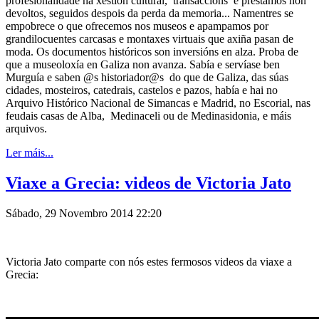
profesionalidade na xestión cultural, transaccións e préstamos non
devoltos, seguidos despois da perda da memoria... Namentres se
empobrece o que ofrecemos nos museos e apampamos por
grandilocuentes carcasas e montaxes virtuais que axiña pasan de
moda. Os documentos históricos son inversións en alza. Proba de
que a museoloxía en Galiza non avanza. Sabía e servíase ben
Murguía e saben @s historiador@s do que de Galiza, das súas
cidades, mosteiros, catedrais, castelos e pazos, había e hai no
Arquivo Histórico Nacional de Simancas e Madrid, no Escorial, nas
feudais casas de Alba, Medinaceli ou de Medinasidonia, e máis
arquivos.
Ler máis...
Viaxe a Grecia: videos de Victoria Jato
Sábado, 29 Novembro 2014 22:20
Victoria Jato comparte con nós estes fermosos videos da viaxe a
Grecia: