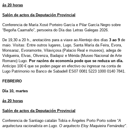
ás 20 horas
Salón de actos da Deputación Provincial
Conferencia de
María Xosé Porteiro García e
Pilar García Negro sobre
“Begoña Caamaño”, persoeira do Día das Letras Galegas 2026.
De 19,30 a 20 h., anotacións para a viaxe ao Alentejo dos días
3 ao 9
de
maio. Visitas: Entre outros lugares, Lugo, Santa María da Feira, Evora,
Monsaraz, Evoramonte, Vilaviçosa (Palacio Real e museos), adega de
Vidigueira, Elvas, Olivenza, Badajoz e Mérida (Museo Nacional de Arte
Romano) Lugo.
Por razóns de economía pode que se reduza un día.
Anticipo 100 € que se poden pagar en efectivo ou ingresar na conta de
Lugo Patrimonio no Banco de Sabadell ES07 0081 5223 1000 0140 7841.
FEBREIRO
Día 10, martes
ás 20 horas
Salón de actos da Deputación Provincial
Conferencia de Santiago catalán Tobía e Ángeles Porto Porto sobre “
A
arquitectura racionalista en Lugo. O arquitecto Eloy Maquieira Fernández
".