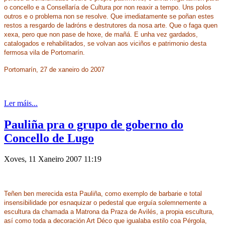
o concello e a Consellaría de Cultura por non reaxir a tempo. Uns polos
outros e o problema non se resolve. Que imediatamente se poñan estes
restos a resgardo de ladróns e destrutores da nosa arte. Que o faga quen
xexa, pero que non pase de hoxe, de mañá. E unha vez gardados,
catalogados e rehabilitados, se volvan aos viciños e patrimonio desta
fermosa vila de Portomarín.
Portomarín, 27 de xaneiro do 2007
Ler máis...
Pauliña pra o grupo de goberno do
Concello de Lugo
Xoves, 11 Xaneiro 2007 11:19
Teñen ben merecida esta Pauliña, como exemplo de barbarie e total
insensibilidade por esnaquizar o pedestal que erguía solemnemente a
escultura da chamada a Matrona da Praza de Avilés, a propia escultura,
así como toda a decoración Art Déco que igualaba estilo coa Pérgola,