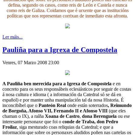
defina, segundo os casos, como reis de León e Castela e nunca
como reis de Galiza. Coidamos que é urxente que as institucións
políticas que nos representan corrixan de inmediato esta afronta.
Ler máis...
Pauliña para a Igrexa de Compostela
Venres, 07 Marzo 2008 23:00
A Pauliña ben merecida para a Igrexa de Compostela
e en
concreto para os seus responsábeis eclesiásticos por seguir de costas
á nosa cultura e idioma ( a información da Catedral só se dá en
español) e por manter unha manipulación tal da nosa Historia. É
inconcibíbel que o
Panteón Real
onde están soterrados
, Reimundo
de Borgoña, Afonso VII, Fernando II e Afonso VIII
(que eles
chaman o IX), a raíña
Xoana de Castro
,
dona Berenguela
ou ese
interesante personaxe que foi o
conde de Traba, don
Pedro
Froilaz
, siga mesturado coas reliquias da Catedral; e que a
información que sobre os personaxes aludidos poñen nas cartelas os