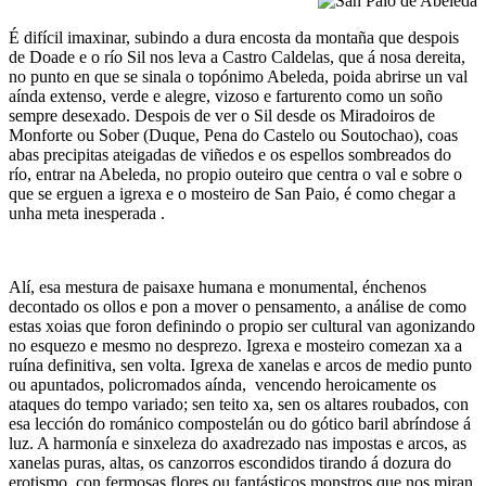
É difícil imaxinar, subindo a dura encosta da montaña que despois
de Doade e o río Sil nos leva a Castro Caldelas, que á nosa dereita,
no punto en que se sinala o topónimo Abeleda, poida abrirse un val
aínda extenso, verde e alegre, vizoso e farturento como un soño
sempre desexado. Despois de ver o Sil desde os Miradoiros de
Monforte ou Sober (Duque, Pena do Castelo ou Soutochao), coas
abas precipitas ateigadas de viñedos e os espellos sombreados do
río, entrar na Abeleda, no propio outeiro que centra o val e sobre o
que se erguen a igrexa e o mosteiro de San Paio, é como chegar a
unha meta inesperada .
Alí, esa mestura de paisaxe humana e monumental, énchenos
decontado os ollos e pon a mover o pensamento, a análise de como
estas xoias que foron definindo o propio ser cultural van agonizando
no esquezo e mesmo no desprezo. Igrexa e mosteiro comezan xa a
ruína definitiva, sen volta. Igrexa de xanelas e arcos de medio punto
ou apuntados, policromados aínda, vencendo heroicamente os
ataques do tempo variado; sen teito xa, sen os altares roubados, con
esa lección do románico compostelán ou do gótico baril abríndose á
luz. A harmonía e sinxeleza do axadrezado nas impostas e arcos, as
xanelas puras, altas, os canzorros escondidos tirando á dozura do
erotismo, con fermosas flores ou fantásticos monstros que nos miran