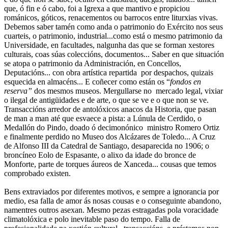
que, ó fin e ó cabo, foi a Igrexa a que mantivo e propiciou
románicos, góticos, renacementos ou barrocos entre liturxias vivas.
Debemos saber tamén como anda o patrimonio do Exército nos seus
cuarteis, o patrimonio, industrial...como está o mesmo patrimonio da
Universidade, en facultades, nalgunha das que se forman xestores
culturais, coas súas coleccións, documentos... Saber en que situación
se atopa o patrimonio da Administración, en Concellos,
Deputacións... con obra artística repartida por despachos, quizais
esquecida en almacéns... E coñecer como están os “
fondos en
reserva”
dos mesmos museos. Mergullarse no mercado legal, vixiar
o ilegal de antigüidades e de arte, o que se ve e o que non se ve.
Transaccións arredor de antolóxicos anacos da Historia, que pasan
de man a man até que esvaece a pista: a Lúnula de Cerdido, o
Medallón do Pindo, doado ó decimonónico ministro Romero Ortiz
e finalmente perdido no Museo dos Alcázares de Toledo... A Cruz
de Alfonso III da Catedral de Santiago, desaparecida no 1906; o
broncíneo Eolo de Espasante, o alixo da idade do bronce de
Monforte, parte de torques áureos de Xanceda... cousas que temos
comprobado existen.
Bens extraviados por diferentes motivos, e sempre a ignorancia por
medio, esa falla de amor ás nosas cousas e o conseguinte abandono,
namentres outros asexan. Mesmo pezas estragadas pola voracidade
climatolóxica e polo inevitable paso do tempo. Falla de