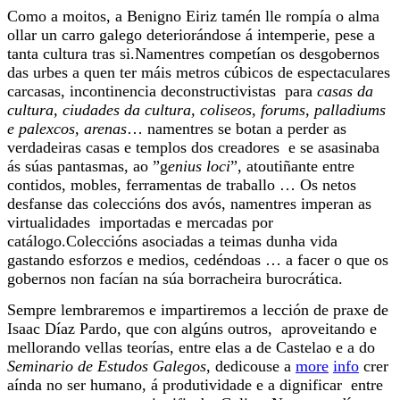
Como a moitos, a Benigno Eiriz tamén lle rompía o alma
ollar un carro galego deteriorándose á intemperie, pese a
tanta cultura tras si.Namentres competían os desgobernos
das urbes a quen ter máis metros cúbicos de espectaculares
carcasas, incontinencia deconstructivistas para
casas da
cultura, ciudades da cultura, coliseos, forums, palladiums
e palexcos, arenas
… namentres se botan a perder as
verdadeiras casas e templos dos creadores e se asasinaba
ás súas pantasmas, ao ”g
enius loci
”, atoutiñante entre
contidos, mobles, ferramentas de traballo … Os netos
desfanse das coleccións dos avós, namentres imperan as
virtualidades importadas e mercadas por
catálogo.Coleccións asociadas a teimas dunha vida
gastando esforzos e medios, cedéndoas … a facer o que os
gobernos non facían na súa borracheira burocrática.
Sempre lembraremos e impartiremos a lección de praxe de
Isaac Díaz Pardo, que con algúns outros, aproveitando e
mellorando vellas teorías, entre elas a de Castelao e a do
Seminario de Estudos Galegos
, dedicouse a
more
info
crer
aínda no ser humano, á produtividade e a dignificar entre