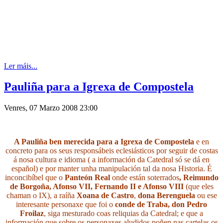
Ler máis...
Pauliña para a Igrexa de Compostela
Venres, 07 Marzo 2008 23:00
A Pauliña ben merecida para a Igrexa de Compostela
e en
concreto para os seus responsábeis eclesiásticos por seguir de costas
á nosa cultura e idioma ( a información da Catedral só se dá en
español) e por manter unha manipulación tal da nosa Historia. É
inconcibíbel que o
Panteón Real
onde están soterrados
, Reimundo
de Borgoña, Afonso VII, Fernando II e Afonso VIII
(que eles
chaman o IX), a raíña
Xoana de Castro
,
dona Berenguela
ou ese
interesante personaxe que foi o
conde de Traba, don
Pedro
Froilaz
, siga mesturado coas reliquias da Catedral; e que a
información que sobre os personaxes aludidos poñen nas cartelas os