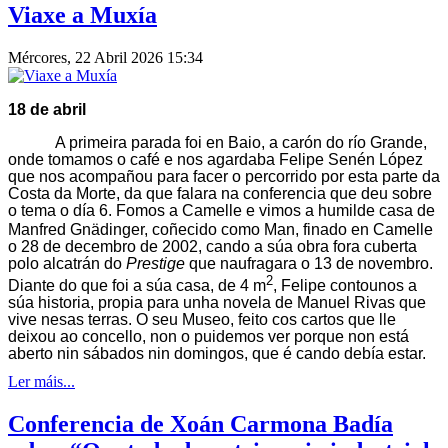
Viaxe a Muxía
Mércores, 22 Abril 2026 15:34
18 de abril
A primeira parada foi en Baio, a carón do río Grande,
onde tomamos o café e nos agardaba Felipe Senén López
que nos acompañou para facer o percorrido por esta parte da
Costa da Morte, da que falara na conferencia que deu sobre
o tema o día 6. Fomos a Camelle e vimos a humilde casa de
Manfred Gnädinger, coñecido como Man, finado en Camelle
o 28 de decembro de 2002, cando a súa obra fora cuberta
polo alcatrán do
Prestige
que naufragara o 13 de novembro.
2
Diante do que foi a súa casa, de 4 m
, Felipe contounos a
súa historia, propia para unha novela de Manuel Rivas que
vive nesas terras. O seu Museo, feito cos cartos que lle
deixou ao concello, non o puidemos ver porque non está
aberto nin sábados nin domingos, que é cando debía estar.
Ler máis...
Conferencia de Xoán Carmona Badía