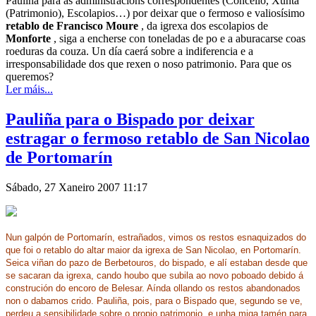
Pauliña para
as administracións correspondentes (Concello, Xunta
(Patrimonio), Escolapios…) por deixar que o fermoso e valiosísimo
retablo de Francisco Moure
, da igrexa dos escolapios de
Monforte
, siga a encherse con toneladas de po e a aburacarse coas
roeduras da couza. Un día caerá sobre a indiferencia e a
irresponsabilidade dos que rexen o noso patrimonio. Para que os
queremos?
Ler máis...
Pauliña para o Bispado por deixar
estragar o fermoso retablo de San Nicolao
de Portomarín
Sábado, 27 Xaneiro 2007 11:17
Nun galpón de Portomarín, estrañados, vimos os restos esnaquizados do
que foi o retablo do altar maior da igrexa de San Nicolao, en Portomarín.
Seica viñan do pazo de Berbetouros, do bispado, e alí estaban desde que
se sacaran da igrexa, cando houbo que subila ao novo poboado debido á
construción do encoro de Belesar. Aínda ollando os restos abandonados
non o dabamos crido. Pauliña, pois, para o Bispado que, segundo se ve,
perdeu a sensibilidade sobre o propio patrimonio, e unha miga tamén para