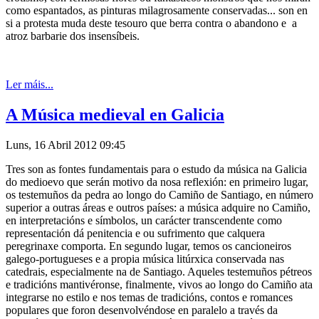
como espantados, as pinturas milagrosamente conservadas... son en
si a protesta muda deste tesouro que berra contra o abandono e a
atroz barbarie dos insensíbeis.
Ler máis...
A Música medieval en Galicia
Luns, 16 Abril 2012 09:45
Tres son as fontes fundamentais para o estudo da música na Galicia
do medioevo que serán motivo da nosa reflexión: en primeiro lugar,
os testemuños da pedra ao longo do Camiño de Santiago, en número
superior a outras áreas e outros países: a música adquire no Camiño,
en interpretacións e símbolos, un carácter transcendente como
representación dá penitencia e ou sufrimento que calquera
peregrinaxe comporta. En segundo lugar, temos os cancioneiros
galego-portugueses e a propia música litúrxica conservada nas
catedrais, especialmente na de Santiago. Aqueles testemuños pétreos
e tradicións mantivéronse, finalmente, vivos ao longo do Camiño ata
integrarse no estilo e nos temas de tradicións, contos e romances
populares que foron desenvolvéndose en paralelo a través da