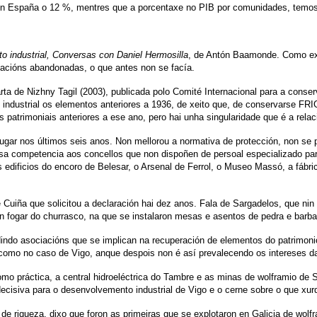
 en España o 12 %, mentres que a porcentaxe no PIB por comunidades, temos 
rito industrial, Conversas con Daniel Hermosilla
, de Antón Baamonde. Como exis
lacións abandonadas, o que antes non se facía.
rta de Nizhny Tagil (2003), publicada polo Comité Internacional para a conser
io industrial os elementos anteriores a 1936, de xeito que, de conservarse F
patrimoniais anteriores a ese ano, pero hai unha singularidade que é a relaci
ugar nos últimos seis anos. Non mellorou a normativa de protección, non se p
sa competencia aos concellos que non dispoñen de persoal especializado par
ificios do encoro de Belesar, o Arsenal de Ferrol, o Museo Massó, a fábrica
 Cuiña que solicitou a declaración hai dez anos. Fala de Sargadelos, que nin 
un fogar do churrasco, na que se instalaron mesas e asentos de pedra e barb
rdindo asociacións que se implican na recuperación de elementos do patrimon
 como no caso de Vigo, anque despois non é así prevalecendo os intereses da
o práctica, a central hidroeléctrica do Tambre e as minas de wolframio de S
oi decisiva para o desenvolvemento industrial de Vigo e o cerne sobre o que x
de riqueza, dixo que foron as primeiras que se explotaron en Galicia de wol