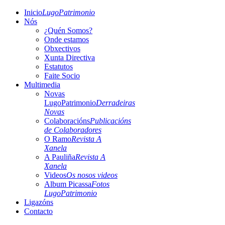
Inicio
LugoPatrimonio
Nós
¿Quén Somos?
Onde estamos
Obxectivos
Xunta Directiva
Estatutos
Faite Socio
Multimedia
Novas
LugoPatrimonio
Derradeiras
Novas
Colaboracións
Publicacións
de Colaboradores
O Ramo
Revista A
Xanela
A Pauliña
Revista A
Xanela
Videos
Os nosos videos
Album Picassa
Fotos
LugoPatrimonio
Ligazóns
Contacto