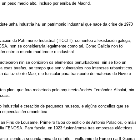
un peso medio alto, incluso por enriba de Madrid.
te unha industria hai un patrimonio industrial que nace da crise de 1970
vación do Patrimonio Industrial (TICCIH), comentou a lexislación galega,
RIGSA, non se consideraría legalmente como tal. Como Galicia non foi
ón entre o mundo marítimo e o industrial.
rotexeron nin se corrixiron os elementos perturbadores, nin se fixo un
a esas tarefas, ao tempo que son vulnerables nos intereses urbanísticos.
 da luz do río Mao, e o funicular para transporte de materias de Novo e
ten plan, que fora redactado polo arquitecto Andrés Fernández-Albalat, nin
acoas.
io industrial e creación de pequenos museos, e algúns concellos que se
 especulación urbanística.
an Fins de Lousame. Primeiro falou do edificio de Antonio Palacios, o máis
urdiu FENOSA. Para facela, en 1923 fusionáronse tres empresas eléctricas.
framio, sendo a segunda mina de estaño – wolframio de Europa na II Guerra