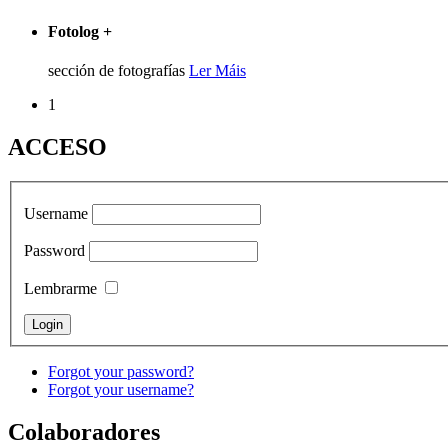
Fotolog
+
sección de fotografías
Ler Máis
1
ACCESO
Username
Password
Lembrarme
Forgot your password?
Forgot your username?
Colaboradores