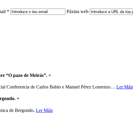
ail *
Páxina web
bre “O pazo de Meirás”.
+
ncial Conferencia de Carlos Babío e Manuel Pérez Lourenzo
…
Ler Mái
ergondo.
+
mánica de Bergondo.
Ler Máis