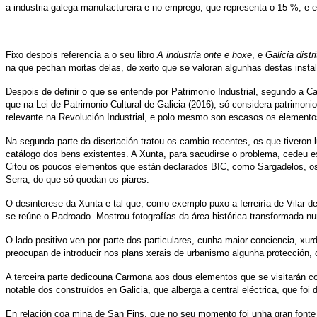
a industria galega manufactureira e no emprego, que representa o 15 %, e
Fixo despois referencia a o seu libro
A industria onte e hoxe
, e
Galicia dist
na que pechan moitas delas, de xeito que se valoran algunhas destas insta
Despois de definir o que se entende por Patrimonio Industrial, segundo a Ca
que na Lei de Patrimonio Cultural de Galicia (2016), só considera patrimon
relevante na Revolución Industrial, e polo mesmo son escasos os elementos 
Na segunda parte da disertación tratou os cambio recentes, os que tiveron l
catálogo dos bens existentes. A Xunta, para sacudirse o problema, cedeu e
Citou os poucos elementos que están declarados BIC, como Sargadelos, os ed
Serra, do que só quedan os piares.
O desinterese da Xunta e tal que, como exemplo puxo a ferreiría de Vilar de
se reúne o Padroado. Mostrou fotografías da área histórica transformada n
O lado positivo ven por parte dos particulares, cunha maior conciencia, xu
preocupan de introducir nos plans xerais de urbanismo algunha protección,
A terceira parte dedicouna Carmona aos dous elementos que se visitarán com
notable dos construídos en Galicia, que alberga a central eléctrica, que f
En relación coa mina de San Fins, que no seu momento foi unha gran fonte 