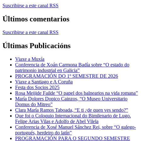
Suscribirse a este canal RSS
Últimos comentarios
Suscribirse a este canal RSS
Últimas Publicacións
Viaxe a Muxía
Conferencia de Xoán Carmona Badía sobre “O estado do
patrimonio industrial en Galicia”
PROGRAMACIÓN DO 1º SEMESTRE DE 2026
Viaxe a Santiago e A Coruña
Festa dos Socios 2025
Rosa Meijide Failde “O papel dos balnearios na vida romana”
María Dolores Dopico Cainzos, “O Museo Universitario
Domus do Mitreo”
Clara María Ramos Taboada, “E ti ¿de quen ves sendo?”
Que foi o Coloquio Internacional do Bimilenario de Lugo.
Felipe Arias Vilas e Adolfo de Abel Vilela
Conferencia de Xosé Manuel Sánchez Rei, sobre “O galego-
portugués, herdeiro do latín”
PROGRAMACIÓN PARA O SEGUNDO SEMESTRE