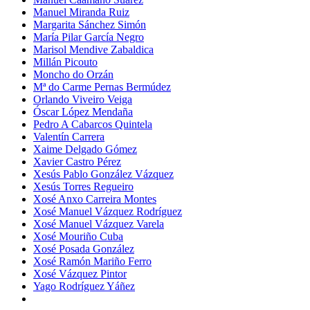
Manuel Miranda Ruiz
Margarita Sánchez Simón
María Pilar García Negro
Marisol Mendive Zabaldica
Millán Picouto
Moncho do Orzán
Mª do Carme Pernas Bermúdez
Orlando Viveiro Veiga
Óscar López Mendaña
Pedro A Cabarcos Quintela
Valentín Carrera
Xaime Delgado Gómez
Xavier Castro Pérez
Xesús Pablo González Vázquez
Xesús Torres Regueiro
Xosé Anxo Carreira Montes
Xosé Manuel Vázquez Rodríguez
Xosé Manuel Vázquez Varela
Xosé Mouriño Cuba
Xosé Posada González
Xosé Ramón Mariño Ferro
Xosé Vázquez Pintor
Yago Rodríguez Yáñez