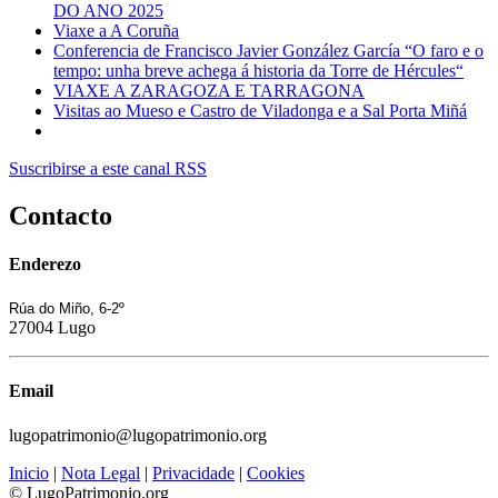
DO ANO 2025
Viaxe a A Coruña
Conferencia de Francisco Javier González García “O faro e o
tempo: unha breve achega á historia da Torre de Hércules“
VIAXE A ZARAGOZA E TARRAGONA
Visitas ao Mueso e Castro de Viladonga e a Sal Porta Miñá
Suscribirse a este canal RSS
Contacto
Enderezo
Rúa do Miño, 6-2º
27004 Lugo
Email
lugopatrimonio@lugopatrimonio.org
Inicio
|
Nota Legal
|
Privacidade
|
Cookies
© LugoPatrimonio.org