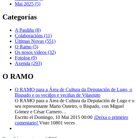
Mai 2025 (5)
Categorías
A Pauliña
(8)
Colaboracións
(11)
Últimas Novas
(551)
O Ramo
(5)
Os nosos videos
(32)
Fotolog
(0)
Axenda
(293)
O RAMO
O RAMO para a Área de Cultura da Deputación de Lugo, o
Bispado e os veciños e veciñas de Vilasouto
O RAMO para a Área de Cultura da Deputación de Lugo e o
seu representante Mario Outeiro, o Bispado, con Miguel
Gómez e César Carnero…
Escrito el Domingo, 10 Mai 2015 00:00
¡Deixa o primeiro
comentario!
Visto 10801 veces