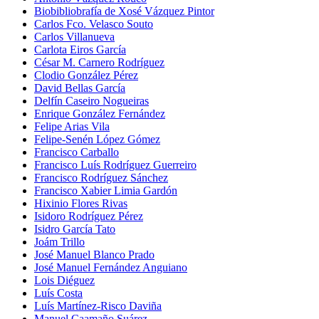
Biobibliobrafía de Xosé Vázquez Pintor
Carlos Fco. Velasco Souto
Carlos Villanueva
Carlota Eiros García
César M. Carnero Rodríguez
Clodio González Pérez
David Bellas García
Delfín Caseiro Nogueiras
Enrique González Fernández
Felipe Arias Vila
Felipe-Senén López Gómez
Francisco Carballo
Francisco Luís Rodríguez Guerreiro
Francisco Rodríguez Sánchez
Francisco Xabier Limia Gardón
Hixinio Flores Rivas
Isidoro Rodríguez Pérez
Isidro García Tato
Joám Trillo
José Manuel Blanco Prado
José Manuel Fernández Anguiano
Lois Diéguez
Luís Costa
Luís Martínez-Risco Daviña
Manuel Caamaño Suárez