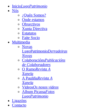
Inicio
LugoPatrimonio
Nós
¿Quén Somos?
Onde estamos
Obxectivos
Xunta Directiva
Estatutos
Faite Socio
Multimedia
Novas
LugoPatrimonio
Derradeiras
Novas
Colaboracións
Publicacións
de Colaboradores
O Ramo
Revista A
Xanela
A Pauliña
Revista A
Xanela
Videos
Os nosos videos
Album Picassa
Fotos
LugoPatrimonio
Ligazóns
Contacto