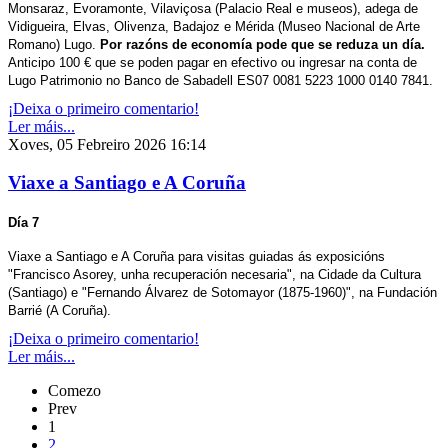
Monsaraz, Evoramonte, Vilaviçosa (Palacio Real e museos), adega de
Vidigueira, Elvas, Olivenza, Badajoz e Mérida (Museo Nacional de Arte
Romano) Lugo.
Por razóns de economía pode que se reduza un día.
Anticipo 100 € que se poden pagar en efectivo ou ingresar na conta de
Lugo Patrimonio no Banco de Sabadell ES07 0081 5223 1000 0140 7841.
¡Deixa o primeiro comentario!
Ler máis...
Xoves, 05 Febreiro 2026 16:14
Viaxe a Santiago e A Coruña
Día 7
Viaxe a Santiago e A Coruña para visitas guiadas ás exposicións
"Francisco Asorey, unha recuperación necesaria", na Cidade da Cultura
(Santiago) e "Fernando Álvarez de Sotomayor (1875-1960)", na Fundación
Barrié (A Coruña).
¡Deixa o primeiro comentario!
Ler máis...
Comezo
Prev
1
2