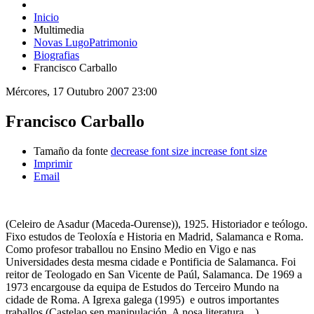
Inicio
Multimedia
Novas LugoPatrimonio
Biografias
Francisco Carballo
Mércores, 17 Outubro 2007 23:00
Francisco Carballo
Tamaño da fonte
decrease font size
increase font size
Imprimir
Email
(Celeiro de Asadur (Maceda-Ourense)), 1925. Historiador e teólogo.
Fixo estudos de Teoloxía e Historia en Madrid, Salamanca e Roma.
Como profesor traballou no Ensino Medio en Vigo e nas
Universidades desta mesma cidade e Pontificia de Salamanca. Foi
reitor de Teologado en San Vicente de Paúl, Salamanca. De 1969 a
1973 encargouse da equipa de Estudos do Terceiro Mundo na
cidade de Roma. A Igrexa galega (1995) e outros importantes
traballos (Castelao sen manipulación, A nosa literatura…)