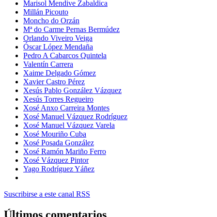
Marisol Mendive Zabaldica
Millán Picouto
Moncho do Orzán
Mª do Carme Pernas Bermúdez
Orlando Viveiro Veiga
Óscar López Mendaña
Pedro A Cabarcos Quintela
Valentín Carrera
Xaime Delgado Gómez
Xavier Castro Pérez
Xesús Pablo González Vázquez
Xesús Torres Regueiro
Xosé Anxo Carreira Montes
Xosé Manuel Vázquez Rodríguez
Xosé Manuel Vázquez Varela
Xosé Mouriño Cuba
Xosé Posada González
Xosé Ramón Mariño Ferro
Xosé Vázquez Pintor
Yago Rodríguez Yáñez
Suscribirse a este canal RSS
Últimos comentarios