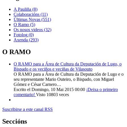
A Pauliña
(8)
Colaboracións
(11)
Últimas Novas
(551)
O Ramo
(5)
Os nosos videos
(32)
Fotolog
(0)
Axenda
(293)
O RAMO
O RAMO para a Área de Cultura da Deputación de Lugo, o
Bispado e os veciños e veciñas de Vilasouto
O RAMO para a Área de Cultura da Deputación de Lugo e o
seu representante Mario Outeiro, o Bispado, con Miguel
Gómez e César Carnero…
Escrito el Domingo, 10 Mai 2015 00:00
¡Deixa o primeiro
comentario!
Visto 10803 veces
Suscribirse a este canal RSS
Seccións