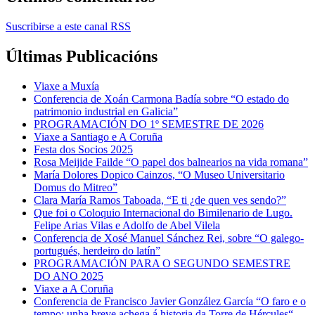
Suscribirse a este canal RSS
Últimas Publicacións
Viaxe a Muxía
Conferencia de Xoán Carmona Badía sobre “O estado do
patrimonio industrial en Galicia”
PROGRAMACIÓN DO 1º SEMESTRE DE 2026
Viaxe a Santiago e A Coruña
Festa dos Socios 2025
Rosa Meijide Failde “O papel dos balnearios na vida romana”
María Dolores Dopico Cainzos, “O Museo Universitario
Domus do Mitreo”
Clara María Ramos Taboada, “E ti ¿de quen ves sendo?”
Que foi o Coloquio Internacional do Bimilenario de Lugo.
Felipe Arias Vilas e Adolfo de Abel Vilela
Conferencia de Xosé Manuel Sánchez Rei, sobre “O galego-
portugués, herdeiro do latín”
PROGRAMACIÓN PARA O SEGUNDO SEMESTRE
DO ANO 2025
Viaxe a A Coruña
Conferencia de Francisco Javier González García “O faro e o
tempo: unha breve achega á historia da Torre de Hércules“