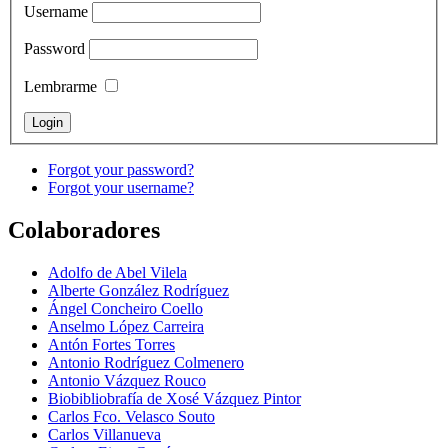
Username
Password
Lembrarme
Forgot your password?
Forgot your username?
Colaboradores
Adolfo de Abel Vilela
Alberte González Rodríguez
Ángel Concheiro Coello
Anselmo López Carreira
Antón Fortes Torres
Antonio Rodríguez Colmenero
Antonio Vázquez Rouco
Biobibliobrafía de Xosé Vázquez Pintor
Carlos Fco. Velasco Souto
Carlos Villanueva