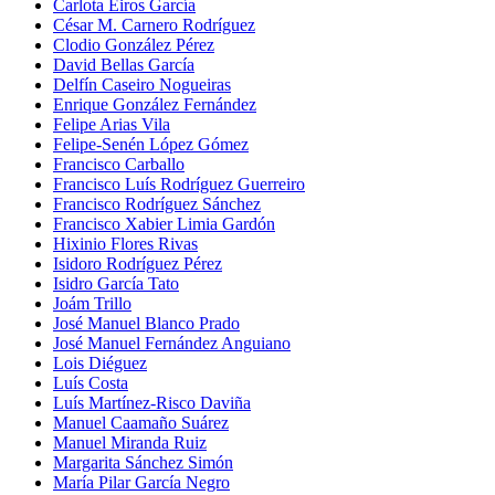
Carlota Eiros García
César M. Carnero Rodríguez
Clodio González Pérez
David Bellas García
Delfín Caseiro Nogueiras
Enrique González Fernández
Felipe Arias Vila
Felipe-Senén López Gómez
Francisco Carballo
Francisco Luís Rodríguez Guerreiro
Francisco Rodríguez Sánchez
Francisco Xabier Limia Gardón
Hixinio Flores Rivas
Isidoro Rodríguez Pérez
Isidro García Tato
Joám Trillo
José Manuel Blanco Prado
José Manuel Fernández Anguiano
Lois Diéguez
Luís Costa
Luís Martínez-Risco Daviña
Manuel Caamaño Suárez
Manuel Miranda Ruiz
Margarita Sánchez Simón
María Pilar García Negro