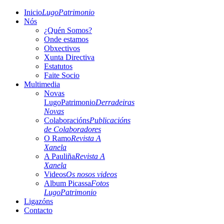
Inicio
LugoPatrimonio
Nós
¿Quén Somos?
Onde estamos
Obxectivos
Xunta Directiva
Estatutos
Faite Socio
Multimedia
Novas
LugoPatrimonio
Derradeiras
Novas
Colaboracións
Publicacións
de Colaboradores
O Ramo
Revista A
Xanela
A Pauliña
Revista A
Xanela
Videos
Os nosos videos
Album Picassa
Fotos
LugoPatrimonio
Ligazóns
Contacto