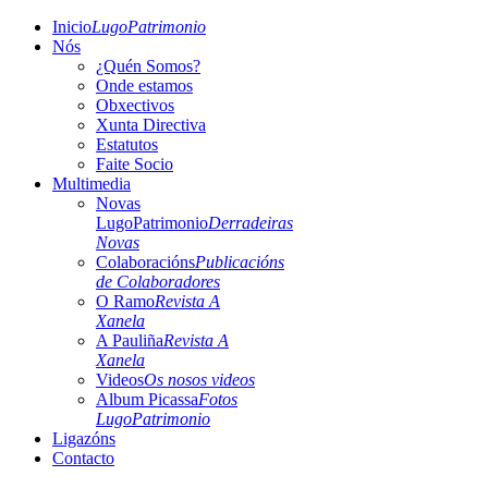
Inicio
LugoPatrimonio
Nós
¿Quén Somos?
Onde estamos
Obxectivos
Xunta Directiva
Estatutos
Faite Socio
Multimedia
Novas
LugoPatrimonio
Derradeiras
Novas
Colaboracións
Publicacións
de Colaboradores
O Ramo
Revista A
Xanela
A Pauliña
Revista A
Xanela
Videos
Os nosos videos
Album Picassa
Fotos
LugoPatrimonio
Ligazóns
Contacto