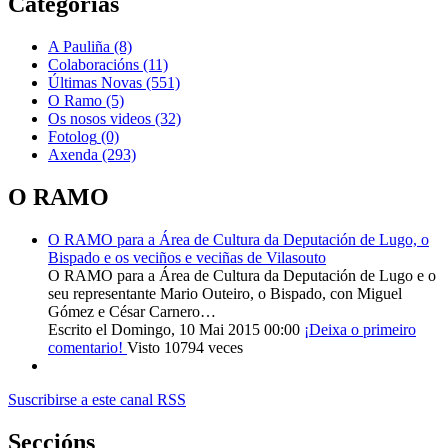
Categorías
A Pauliña
(8)
Colaboracións
(11)
Últimas Novas
(551)
O Ramo
(5)
Os nosos videos
(32)
Fotolog
(0)
Axenda
(293)
O RAMO
O RAMO para a Área de Cultura da Deputación de Lugo, o
Bispado e os veciños e veciñas de Vilasouto
O RAMO para a Área de Cultura da Deputación de Lugo e o
seu representante Mario Outeiro, o Bispado, con Miguel
Gómez e César Carnero…
Escrito el Domingo, 10 Mai 2015 00:00
¡Deixa o primeiro
comentario!
Visto 10794 veces
Suscribirse a este canal RSS
Seccións