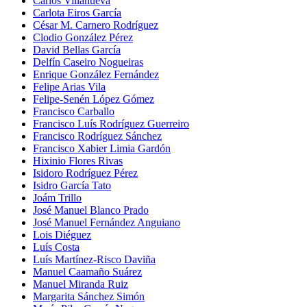
Carlos Villanueva
Carlota Eiros García
César M. Carnero Rodríguez
Clodio González Pérez
David Bellas García
Delfín Caseiro Nogueiras
Enrique González Fernández
Felipe Arias Vila
Felipe-Senén López Gómez
Francisco Carballo
Francisco Luís Rodríguez Guerreiro
Francisco Rodríguez Sánchez
Francisco Xabier Limia Gardón
Hixinio Flores Rivas
Isidoro Rodríguez Pérez
Isidro García Tato
Joám Trillo
José Manuel Blanco Prado
José Manuel Fernández Anguiano
Lois Diéguez
Luís Costa
Luís Martínez-Risco Daviña
Manuel Caamaño Suárez
Manuel Miranda Ruiz
Margarita Sánchez Simón