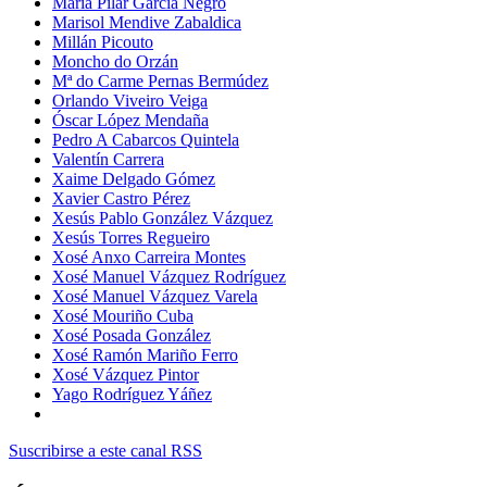
María Pilar García Negro
Marisol Mendive Zabaldica
Millán Picouto
Moncho do Orzán
Mª do Carme Pernas Bermúdez
Orlando Viveiro Veiga
Óscar López Mendaña
Pedro A Cabarcos Quintela
Valentín Carrera
Xaime Delgado Gómez
Xavier Castro Pérez
Xesús Pablo González Vázquez
Xesús Torres Regueiro
Xosé Anxo Carreira Montes
Xosé Manuel Vázquez Rodríguez
Xosé Manuel Vázquez Varela
Xosé Mouriño Cuba
Xosé Posada González
Xosé Ramón Mariño Ferro
Xosé Vázquez Pintor
Yago Rodríguez Yáñez
Suscribirse a este canal RSS