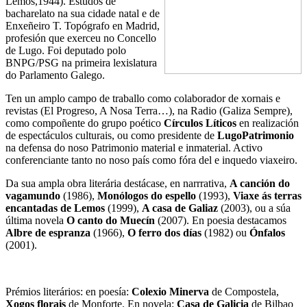
Lemos,1944).
Estudos de
bacharelato na sua cidade natal e de
Enxeñeiro T. Topógrafo en Madrid,
profesión que exerceu no Concello
de Lugo.
Foi deputado polo
BNPG/PSG na primeira lexislatura
do Parlamento Galego.
Ten un amplo campo de traballo como colaborador de xornais e
revistas (El Progreso, A Nosa Terra…), na Radio (Galiza Sempre),
como compoñente do grupo poético
Círculos Líticos
en realización
de espectáculos culturais, ou como presidente de
LugoPatrimonio
na defensa do noso Patrimonio material e inmaterial. Activo
conferenciante tanto no noso país como fóra del e inquedo viaxeiro.
Da sua ampla obra literária destácase, en narrrativa,
A canción do
vagamundo
(1986),
Monólogos do espello
(1993),
Viaxe ás terras
encantadas de Lemos
(1999),
A casa de Galiaz
(2003), ou a súa
última novela
O canto do Muecín
(2007).
En poesia destacamos
Albre de espranza
(1966),
O ferro dos días
(1982) ou
Ónfalos
(2001).
Prémios literários: en poesía:
Colexio Minerva
de Compostela,
Xogos florais
de Monforte. En novela:
Casa de Galicia
de Bilbao