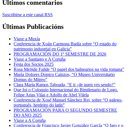
Últimos comentarios
Suscribirse a este canal RSS
Últimas Publicacións
Viaxe a Muxía
Conferencia de Xoán Carmona Badía sobre “O estado do
patrimonio industrial en Galicia”
PROGRAMACIÓN DO 1º SEMESTRE DE 2026
Viaxe a Santiago e A Coruña
Festa dos Socios 2025
Rosa Meijide Failde “O papel dos balnearios na vida romana”
María Dolores Dopico Cainzos, “O Museo Universitario
Domus do Mitreo”
Clara María Ramos Taboada, “E ti ¿de quen ves sendo?”
Que foi o Coloquio Internacional do Bimilenario de Lugo.
Felipe Arias Vilas e Adolfo de Abel Vilela
Conferencia de Xosé Manuel Sánchez Rei, sobre “O galego-
portugués, herdeiro do latín”
PROGRAMACIÓN PARA O SEGUNDO SEMESTRE
DO ANO 2025
Viaxe a A Coruña
Conferencia de Francisco Javier González García “O faro e o