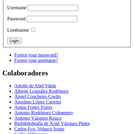
Username
Password
Lembrarme
Forgot your password?
Forgot your username?
Colaboradores
Adolfo de Abel Vilela
Alberte González Rodríguez
Ángel Concheiro Coello
Anselmo López Carreira
Antón Fortes Torres
Antonio Rodríguez Colmenero
Antonio Vázquez Rouco
Biobibliobrafía de Xosé Vázquez Pintor
Carlos Fco. Velasco Souto