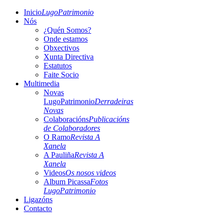
Inicio
LugoPatrimonio
Nós
¿Quén Somos?
Onde estamos
Obxectivos
Xunta Directiva
Estatutos
Faite Socio
Multimedia
Novas
LugoPatrimonio
Derradeiras
Novas
Colaboracións
Publicacións
de Colaboradores
O Ramo
Revista A
Xanela
A Pauliña
Revista A
Xanela
Videos
Os nosos videos
Album Picassa
Fotos
LugoPatrimonio
Ligazóns
Contacto