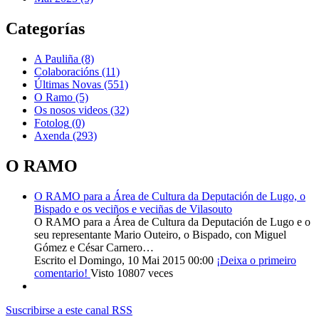
Categorías
A Pauliña
(8)
Colaboracións
(11)
Últimas Novas
(551)
O Ramo
(5)
Os nosos videos
(32)
Fotolog
(0)
Axenda
(293)
O RAMO
O RAMO para a Área de Cultura da Deputación de Lugo, o
Bispado e os veciños e veciñas de Vilasouto
O RAMO para a Área de Cultura da Deputación de Lugo e o
seu representante Mario Outeiro, o Bispado, con Miguel
Gómez e César Carnero…
Escrito el Domingo, 10 Mai 2015 00:00
¡Deixa o primeiro
comentario!
Visto 10807 veces
Suscribirse a este canal RSS