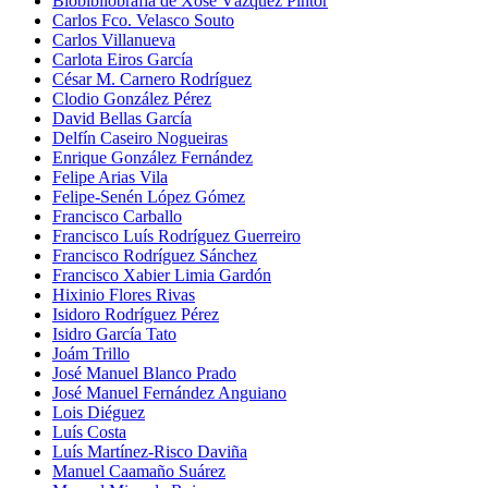
Biobibliobrafía de Xosé Vázquez Pintor
Carlos Fco. Velasco Souto
Carlos Villanueva
Carlota Eiros García
César M. Carnero Rodríguez
Clodio González Pérez
David Bellas García
Delfín Caseiro Nogueiras
Enrique González Fernández
Felipe Arias Vila
Felipe-Senén López Gómez
Francisco Carballo
Francisco Luís Rodríguez Guerreiro
Francisco Rodríguez Sánchez
Francisco Xabier Limia Gardón
Hixinio Flores Rivas
Isidoro Rodríguez Pérez
Isidro García Tato
Joám Trillo
José Manuel Blanco Prado
José Manuel Fernández Anguiano
Lois Diéguez
Luís Costa
Luís Martínez-Risco Daviña
Manuel Caamaño Suárez