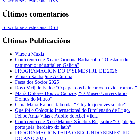
Suscribirse a este canal RSS
Últimos comentarios
Suscribirse a este canal RSS
Últimas Publicacións
Viaxe a Muxía
Conferencia de Xoán Carmona Badía sobre “O estado do
patrimonio industrial en Galicia”
PROGRAMACIÓN DO 1º SEMESTRE DE 2026
Viaxe a Santiago e A Coruña
Festa dos Socios 2025
Rosa Meijide Failde “O papel dos balnearios na vida romana”
María Dolores Dopico Cainzos, “O Museo Universitario
Domus do Mitreo”
Clara María Ramos Taboada, “E ti ¿de quen ves sendo?”
Que foi o Coloquio Internacional do Bimilenario de Lugo.
Felipe Arias Vilas e Adolfo de Abel Vilela
Conferencia de Xosé Manuel Sánchez Rei, sobre “O galego-
portugués, herdeiro do latín”
PROGRAMACIÓN PARA O SEGUNDO SEMESTRE
DO ANO 2025