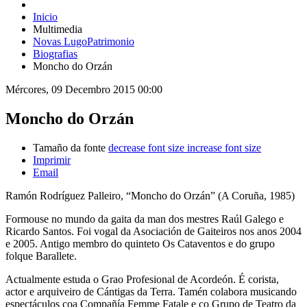
Inicio
Multimedia
Novas LugoPatrimonio
Biografias
Moncho do Orzán
Mércores, 09 Decembro 2015 00:00
Moncho do Orzán
Tamaño da fonte
decrease font size
increase font size
Imprimir
Email
Ramón Rodríguez Palleiro, “Moncho do Orzán” (A Coruña, 1985)
Formouse no mundo da gaita da man dos mestres Raúl Galego e
Ricardo Santos. Foi vogal da Asociación de Gaiteiros nos anos 2004
e 2005. Antigo membro do quinteto Os Cataventos e do grupo
folque Barallete.
Actualmente estuda o Grao Profesional de Acordeón. É corista,
actor e arquiveiro de Cántigas da Terra. Tamén colabora musicando
espectáculos coa Compañía Femme Fatale e co Grupo de Teatro da