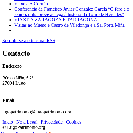
Viaxe a A Coruña
Conferencia de Francisco Javier González García “O faro e o
tempo: unha breve achega á historia da Torre de Hércules“
VIAXE A ZARAGOZA E TARRAGONA
Visitas ao Mueso e Castro de Viladonga e a Sal Porta Miñá
Suscribirse a este canal RSS
Contacto
Enderezo
Rúa do Miño, 6-2º
27004 Lugo
Email
lugopatrimonio@lugopatrimonio.org
Inicio
|
Nota Legal
|
Privacidade
|
Cookies
© LugoPatrimonio.org