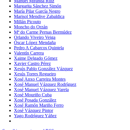
Manuel Miranda Ruiz
Margarita Sánchez Simón
María Pilar García Negro
Marisol Mendive Zabaldica
Millán Picouto
Moncho do Orzán
Mª do Carme Pernas Bermúdez
Orlando Viveiro Veiga
Óscar López Mendaña
Pedro A Cabarcos Quintela
Valentín Carrera
Xaime Delgado Gómez
Xavier Castro Pérez
Xesús Pablo González Vázquez
Xesús Torres Regueiro
Xosé Anxo Carreira Montes
Xosé Manuel Vázquez Rodríguez
Xosé Manuel Vázquez Varela
Xosé Mouriño Cuba
Xosé Posada González
Xosé Ramón Mariño Ferro
Xosé Vázquez Pintor
Yago Rodríguez Yáñez