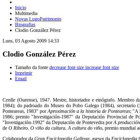
Inicio
Multimedia
Novas LugoPatrimonio
Biografias
Clodio González Pérez
Luns, 03 Agosto 2009 14:33
Clodio González Pérez
Tamaño da fonte
decrease font size
increase font size
Imprimir
Email
Cenlle (Ourense), 1947. Mestre, historiador e etnógrafo. Membro da
1984); do padroado do Museo do Pobo Galego (1984), secretario (1
Ponteareas, 1983" por
Aproximación a la historia de Ponteareas
; "A 
1986; premio "Investigación-1987" da Deputación Provincial de P
"Investigación-1992" da Deputación de Pontevedra por
A producción 
de
O Ribeiro. O viño da cultura. A cultura do viño
, premio mundial a
Colaborador da
Gran Enciclopedia Gallega
, asesor da
Enciclopedia 