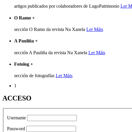
artigos publicados por colaboradores de LugoPatrimonio
Ler M
O Ramo
+
sección O Ramo da revista Na Xanela
Ler Máis
A Pauliña
+
sección A Pauliña da revista Na Xanela
Ler Máis
Fotolog
+
sección de fotografías
Ler Máis
1
ACCESO
Username
Password