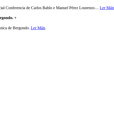
ncial Conferencia de Carlos Babío e Manuel Pérez Lourenzo
…
Ler Mái
ergondo.
+
mánica de Bergondo.
Ler Máis