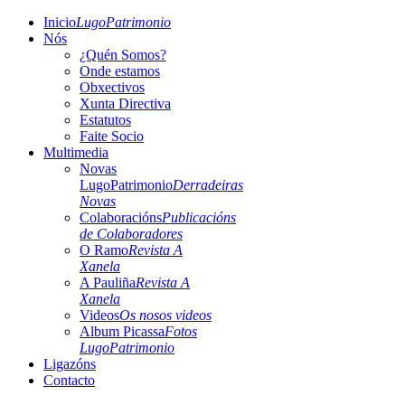
Inicio
LugoPatrimonio
Nós
¿Quén Somos?
Onde estamos
Obxectivos
Xunta Directiva
Estatutos
Faite Socio
Multimedia
Novas
LugoPatrimonio
Derradeiras
Novas
Colaboracións
Publicacións
de Colaboradores
O Ramo
Revista A
Xanela
A Pauliña
Revista A
Xanela
Videos
Os nosos videos
Album Picassa
Fotos
LugoPatrimonio
Ligazóns
Contacto