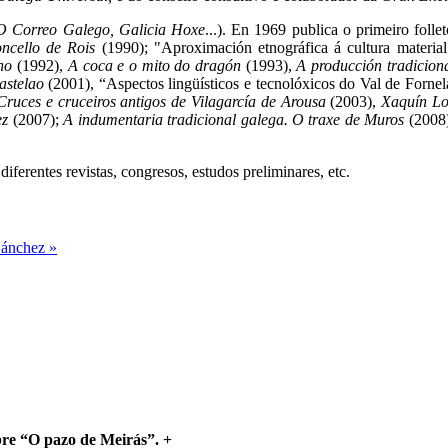
 O Correo Galego, Galicia Hoxe
...). En 1969 publica o primeiro folle
ncello de Rois
(1990); "Aproximación etnográfica á cultura materia
no
(1992),
A coca e o mito do dragón
(1993),
A producción tradiciona
astelao
(2001), “Aspectos lingüísticos e tecnolóxicos do Val de Forne
Cruces e cruceiros antigos de Vilagarcía de Arousa
(2003),
Xaquín L
ez
(2007);
A indumentaria tradicional galega. O traxe de Muros
(2008
iferentes revistas, congresos, estudos preliminares, etc.
Sánchez »
bre “O pazo de Meirás”.
+