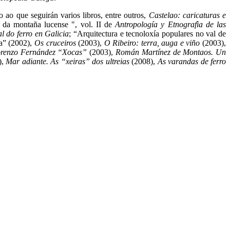
to ao que seguirán varios libros, entre outros,
Castelao: caricaturas e
l da montaña lucense ", vol. II de
Antropología y Etnografìa de las
l do ferro en Galicia
; “Arquitectura e tecnoloxía populares no val de
la” (2002),
Os cruceiros
(2003),
O Ribeiro: terra, auga e viño
(2003),
orenzo Fernández “Xocas”
(2003),
Román Martínez de Montaos. Un
),
Mar adiante. As “xeiras” dos ultreias
(2008),
As varandas de ferro