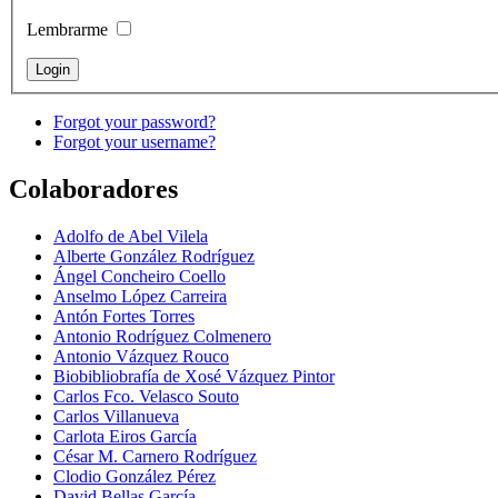
Lembrarme
Forgot your password?
Forgot your username?
Colaboradores
Adolfo de Abel Vilela
Alberte González Rodríguez
Ángel Concheiro Coello
Anselmo López Carreira
Antón Fortes Torres
Antonio Rodríguez Colmenero
Antonio Vázquez Rouco
Biobibliobrafía de Xosé Vázquez Pintor
Carlos Fco. Velasco Souto
Carlos Villanueva
Carlota Eiros García
César M. Carnero Rodríguez
Clodio González Pérez
David Bellas García