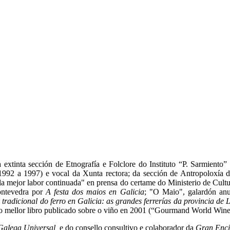
 extinta sección de Etnografía e Folclore do Instituto “P. Sarmiento”
992 a 1997) e vocal da Xunta rectora; da sección de Antropoloxía d
la mejor labor continuada" en prensa do certame do Ministerio de Cult
ontevedra por
A festa dos maios en Galicia
; "O Maio", galardón an
tradicional do ferro en Galicia: as grandes ferrerías da provincia de 
o mellor libro publicado sobre o viño en 2001 (“Gourmand World Win
Galega Universal,
e do consello consultivo e colaborador da
Gran Enci