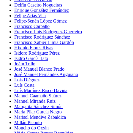
Delfín Caseiro Nogueiras
Enrique González Fernández
Felipe Arias Vila
Felipe-Senén López Gómez
Francisco Carballo
Francisco Luís Rodríguez Guerreiro
Francisco Rodríguez Sánchez
Francisco Xabier Limia Gardón
Hixinio Flores Rivas
Isidoro Rodríguez Pérez
Isidro García Tato
Joám Trillo
José Manuel Blanco Prado
José Manuel Fernández Anguiano
Lois Diéguez
Luís Costa
Luís Martínez-Risco Daviña
Manuel Caamaño Suárez
Manuel Miranda Ruiz
Margarita Sánchez Simón
María Pilar García Negro
Marisol Mendive Zabaldica
Millán Picouto
Moncho do Orzán