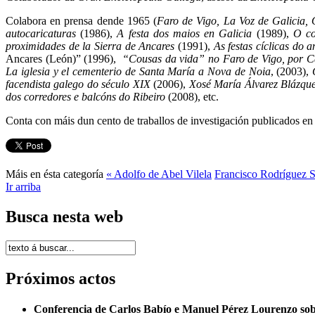
Colabora en prensa dende 1965 (
Faro de Vigo, La Voz de Galicia,
autocaricaturas
(1986),
A festa dos maios en Galicia
(1989),
O co
proximidades de la Sierra de Ancares
(1991),
As festas cíclicas do a
Ancares (León)” (1996),
“Cousas da vida” no Faro de Vigo, por C
La iglesia y el cementerio de Santa María a Nova de Noia
, (2003),
facendista galego do século XIX
(2006),
Xosé María Álvarez Blázqu
dos corredores e balcóns do Ribeiro
(2008), etc.
Conta con máis dun cento de traballos de investigación publicados en d
Máis en ésta categoría
« Adolfo de Abel Vilela
Francisco Rodríguez 
Ir arriba
Busca nesta web
Próximos actos
Conferencia de Carlos Babío e Manuel Pérez Lourenzo so