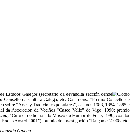
 de Estudos Galegos (secretario da devandita sección dende
o Consello da Cultura Galega, etc. Galardóns: "Premio Concello de
ura sobre “Artes y Tradiciones populares”, os anos 1983, 1884, 1885 e
ual da Asociación de Veciños "Casco Vello" de Vigo, 1990; premio
Lugo
; “Curuxa de honra” do Museo do Humor de Fene, 1999; coautor
e Books Award 2001”); premio de investigación “Raigame”-2008, etc.
clopedia Galega
.