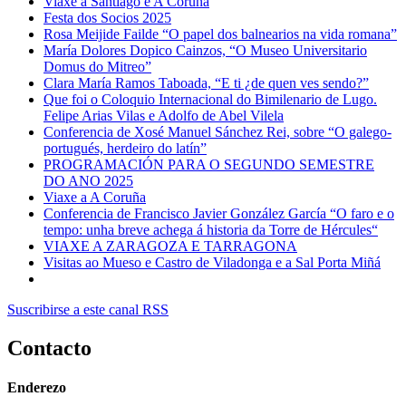
Viaxe a Santiago e A Coruña
Festa dos Socios 2025
Rosa Meijide Failde “O papel dos balnearios na vida romana”
María Dolores Dopico Cainzos, “O Museo Universitario
Domus do Mitreo”
Clara María Ramos Taboada, “E ti ¿de quen ves sendo?”
Que foi o Coloquio Internacional do Bimilenario de Lugo.
Felipe Arias Vilas e Adolfo de Abel Vilela
Conferencia de Xosé Manuel Sánchez Rei, sobre “O galego-
portugués, herdeiro do latín”
PROGRAMACIÓN PARA O SEGUNDO SEMESTRE
DO ANO 2025
Viaxe a A Coruña
Conferencia de Francisco Javier González García “O faro e o
tempo: unha breve achega á historia da Torre de Hércules“
VIAXE A ZARAGOZA E TARRAGONA
Visitas ao Mueso e Castro de Viladonga e a Sal Porta Miñá
Suscribirse a este canal RSS
Contacto
Enderezo