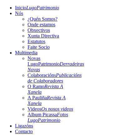
Inicio
LugoPatrimonio
Nós
¿Quén Somos?
Onde estamos
Obxectivos
Xunta Directiva
Estatutos
Faite Socio
Multimedia
Novas
LugoPatrimonio
Derradeiras
Novas
Colaboracións
Publicacións
de Colaboradores
O Ramo
Revista A
Xanela
A Pauliña
Revista A
Xanela
Videos
Os nosos videos
Album Picassa
Fotos
LugoPatrimonio
Ligazóns
Contacto