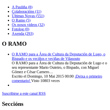
A Pauliña
(8)
Colaboracións
(11)
Últimas Novas
(551)
O Ramo
(5)
Os nosos videos
(32)
Fotolog
(0)
Axenda
(293)
O RAMO
O RAMO para a Área de Cultura da Deputación de Lugo, o
Bispado e os veciños e veciñas de Vilasouto
O RAMO para a Área de Cultura da Deputación de Lugo e o
seu representante Mario Outeiro, o Bispado, con Miguel
Gómez e César Carnero…
Escrito el Domingo, 10 Mai 2015 00:00
¡Deixa o primeiro
comentario!
Visto 10803 veces
Suscribirse a este canal RSS
Seccións