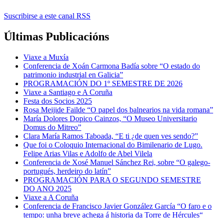
Suscribirse a este canal RSS
Últimas Publicacións
Viaxe a Muxía
Conferencia de Xoán Carmona Badía sobre “O estado do
patrimonio industrial en Galicia”
PROGRAMACIÓN DO 1º SEMESTRE DE 2026
Viaxe a Santiago e A Coruña
Festa dos Socios 2025
Rosa Meijide Failde “O papel dos balnearios na vida romana”
María Dolores Dopico Cainzos, “O Museo Universitario
Domus do Mitreo”
Clara María Ramos Taboada, “E ti ¿de quen ves sendo?”
Que foi o Coloquio Internacional do Bimilenario de Lugo.
Felipe Arias Vilas e Adolfo de Abel Vilela
Conferencia de Xosé Manuel Sánchez Rei, sobre “O galego-
portugués, herdeiro do latín”
PROGRAMACIÓN PARA O SEGUNDO SEMESTRE
DO ANO 2025
Viaxe a A Coruña
Conferencia de Francisco Javier González García “O faro e o
tempo: unha breve achega á historia da Torre de Hércules“