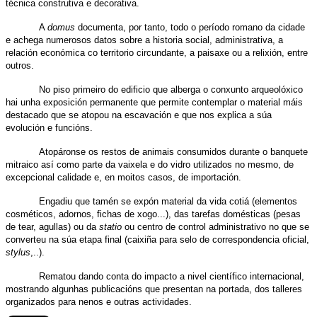
técnica construtiva e decorativa.
A
domus
documenta, por tanto, todo o período romano da cidade
e achega numerosos datos sobre a historia social, administrativa, a
relación económica co territorio circundante, a paisaxe ou a relixión, entre
outros.
No piso primeiro do edificio que alberga o conxunto arqueolóxico
hai unha exposición permanente que permite contemplar o material máis
destacado que se atopou na escavación e que nos explica a súa
evolución e funcións.
Atopáronse os restos de animais consumidos durante o banquete
mitraico así como parte da vaixela e do vidro utilizados no mesmo, de
excepcional calidade e, en moitos casos, de importación.
Engadiu que tamén se expón material da vida cotiá (elementos
cosméticos, adornos, fichas de xogo...), das tarefas domésticas (pesas
de tear, agullas) ou da
statio
ou centro de control administrativo no que se
converteu na súa etapa final (caixiña para selo de correspondencia oficial,
stylus
,..).
Rematou dando conta do impacto a nivel científico internacional,
mostrando algunhas publicacións que presentan na portada, dos talleres
organizados para nenos e outras actividades.