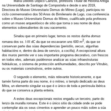
María Dolores Dopico Cainzos,
profesora Titular de Historia Antiga
na Universidade de Santiago de Compostela e desde o ano 2019,
Directora do Museo Universitario Domus do Mitreo (Lugo), participou no
ciclo conmemorativo dos 50 Anos do Bimilenario de Lugo, coa conferencia
sobre o Museo Universitario Domus do Mitreo, cualificado pola profesora
como un museo arqueolóxico de sitio que toma o seu nome de dous
elementos sobresalientes do seu xacemento.
Sinalou que en primeiro lugar, temos os restos dunha
domus
2
romana dos ss. I-III dC da que se escavaron uns 600 m
, da que se
conservan parte das súas dependencias (peristilo,
oecus
, algunhas
habitacións e, dentro da área de servizo, a cociña). A excepcional altura
dos muros permite ver o seu importante programa decorativo, con frescos
en todos eles, ademais puidéronse analizar as súas infraestruturas
hidráulicas, o sistema de protección antihumedades, descrito por Vitrubio,
ou os materiais construtivos, entre outros.
O segundo o elemento, máis relevante historicamente, e que
tamén forma parte do seu nome, é o mitreo, o templo dedicado ao deus
Mitra, un elemento singular xa que é o único de toda a península ibérica
do que se conserva a planta enteira.
A estes dous excepcionais restos engadiu un terceiro, parte do
lenzo da muralla romana. Este é o único sitio da cidade onde se pode
contemplar ata os seus cimentos e aprender un pouco máis sobre a súa