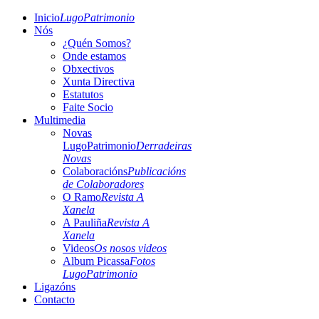
Inicio
LugoPatrimonio
Nós
¿Quén Somos?
Onde estamos
Obxectivos
Xunta Directiva
Estatutos
Faite Socio
Multimedia
Novas
LugoPatrimonio
Derradeiras
Novas
Colaboracións
Publicacións
de Colaboradores
O Ramo
Revista A
Xanela
A Pauliña
Revista A
Xanela
Videos
Os nosos videos
Album Picassa
Fotos
LugoPatrimonio
Ligazóns
Contacto