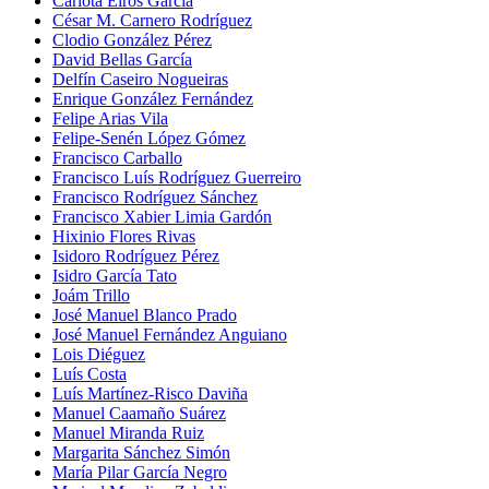
Carlota Eiros García
César M. Carnero Rodríguez
Clodio González Pérez
David Bellas García
Delfín Caseiro Nogueiras
Enrique González Fernández
Felipe Arias Vila
Felipe-Senén López Gómez
Francisco Carballo
Francisco Luís Rodríguez Guerreiro
Francisco Rodríguez Sánchez
Francisco Xabier Limia Gardón
Hixinio Flores Rivas
Isidoro Rodríguez Pérez
Isidro García Tato
Joám Trillo
José Manuel Blanco Prado
José Manuel Fernández Anguiano
Lois Diéguez
Luís Costa
Luís Martínez-Risco Daviña
Manuel Caamaño Suárez
Manuel Miranda Ruiz
Margarita Sánchez Simón
María Pilar García Negro