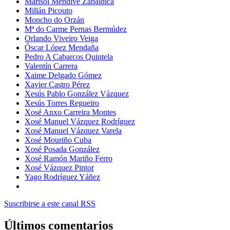
Marisol Mendive Zabaldica
Millán Picouto
Moncho do Orzán
Mª do Carme Pernas Bermúdez
Orlando Viveiro Veiga
Óscar López Mendaña
Pedro A Cabarcos Quintela
Valentín Carrera
Xaime Delgado Gómez
Xavier Castro Pérez
Xesús Pablo González Vázquez
Xesús Torres Regueiro
Xosé Anxo Carreira Montes
Xosé Manuel Vázquez Rodríguez
Xosé Manuel Vázquez Varela
Xosé Mouriño Cuba
Xosé Posada González
Xosé Ramón Mariño Ferro
Xosé Vázquez Pintor
Yago Rodríguez Yáñez
Suscribirse a este canal RSS
Últimos comentarios