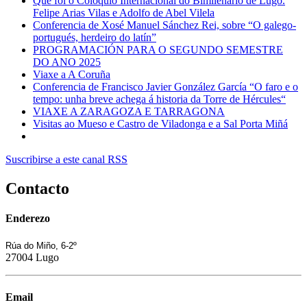
Que foi o Coloquio Internacional do Bimilenario de Lugo.
Felipe Arias Vilas e Adolfo de Abel Vilela
Conferencia de Xosé Manuel Sánchez Rei, sobre “O galego-
portugués, herdeiro do latín”
PROGRAMACIÓN PARA O SEGUNDO SEMESTRE
DO ANO 2025
Viaxe a A Coruña
Conferencia de Francisco Javier González García “O faro e o
tempo: unha breve achega á historia da Torre de Hércules“
VIAXE A ZARAGOZA E TARRAGONA
Visitas ao Mueso e Castro de Viladonga e a Sal Porta Miñá
Suscribirse a este canal RSS
Contacto
Enderezo
Rúa do Miño, 6-2º
27004 Lugo
Email