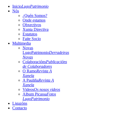
Inicio
LugoPatrimonio
Nós
¿Quén Somos?
Onde estamos
Obxectivos
Xunta Directiva
Estatutos
Faite Socio
Multimedia
Novas
LugoPatrimonio
Derradeiras
Novas
Colaboracións
Publicacións
de Colaboradores
O Ramo
Revista A
Xanela
A Pauliña
Revista A
Xanela
Videos
Os nosos videos
Album Picassa
Fotos
LugoPatrimonio
Ligazóns
Contacto