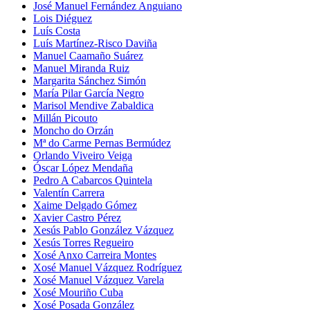
José Manuel Fernández Anguiano
Lois Diéguez
Luís Costa
Luís Martínez-Risco Daviña
Manuel Caamaño Suárez
Manuel Miranda Ruiz
Margarita Sánchez Simón
María Pilar García Negro
Marisol Mendive Zabaldica
Millán Picouto
Moncho do Orzán
Mª do Carme Pernas Bermúdez
Orlando Viveiro Veiga
Óscar López Mendaña
Pedro A Cabarcos Quintela
Valentín Carrera
Xaime Delgado Gómez
Xavier Castro Pérez
Xesús Pablo González Vázquez
Xesús Torres Regueiro
Xosé Anxo Carreira Montes
Xosé Manuel Vázquez Rodríguez
Xosé Manuel Vázquez Varela
Xosé Mouriño Cuba
Xosé Posada González