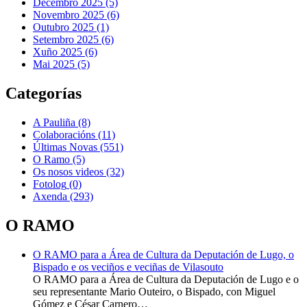
Decembro 2025 (5)
Novembro 2025 (6)
Outubro 2025 (1)
Setembro 2025 (6)
Xuño 2025 (6)
Mai 2025 (5)
Categorías
A Pauliña
(8)
Colaboracións
(11)
Últimas Novas
(551)
O Ramo
(5)
Os nosos videos
(32)
Fotolog
(0)
Axenda
(293)
O RAMO
O RAMO para a Área de Cultura da Deputación de Lugo, o
Bispado e os veciños e veciñas de Vilasouto
O RAMO para a Área de Cultura da Deputación de Lugo e o
seu representante Mario Outeiro, o Bispado, con Miguel
Gómez e César Carnero…