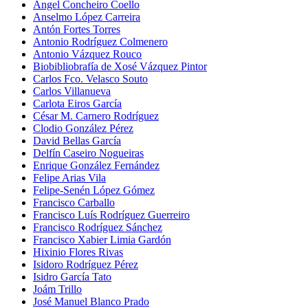
Ángel Concheiro Coello
Anselmo López Carreira
Antón Fortes Torres
Antonio Rodríguez Colmenero
Antonio Vázquez Rouco
Biobibliobrafía de Xosé Vázquez Pintor
Carlos Fco. Velasco Souto
Carlos Villanueva
Carlota Eiros García
César M. Carnero Rodríguez
Clodio González Pérez
David Bellas García
Delfín Caseiro Nogueiras
Enrique González Fernández
Felipe Arias Vila
Felipe-Senén López Gómez
Francisco Carballo
Francisco Luís Rodríguez Guerreiro
Francisco Rodríguez Sánchez
Francisco Xabier Limia Gardón
Hixinio Flores Rivas
Isidoro Rodríguez Pérez
Isidro García Tato
Joám Trillo
José Manuel Blanco Prado