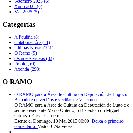
Setembro 2025 (6)
Xuño 2025 (6)
Mai 2025 (5)
Categorías
A Pauliña
(8)
Colaboracións
(11)
Últimas Novas
(551)
O Ramo
(5)
Os nosos videos
(32)
Fotolog
(0)
Axenda
(293)
O RAMO
O RAMO para a Área de Cultura da Deputación de Lugo, o
Bispado e os veciños e veciñas de Vilasouto
O RAMO para a Área de Cultura da Deputación de Lugo e o
seu representante Mario Outeiro, o Bispado, con Miguel
Gómez e César Carnero…
Escrito el Domingo, 10 Mai 2015 00:00
¡Deixa o primeiro
comentario!
Visto 10792 veces