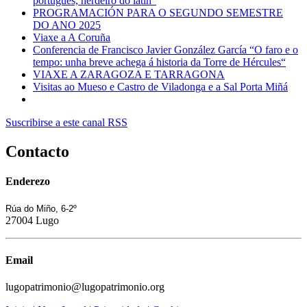
portugués, herdeiro do latín”
PROGRAMACIÓN PARA O SEGUNDO SEMESTRE
DO ANO 2025
Viaxe a A Coruña
Conferencia de Francisco Javier González García “O faro e o
tempo: unha breve achega á historia da Torre de Hércules“
VIAXE A ZARAGOZA E TARRAGONA
Visitas ao Mueso e Castro de Viladonga e a Sal Porta Miñá
Suscribirse a este canal RSS
Contacto
Enderezo
Rúa do Miño, 6-2º
27004 Lugo
Email
lugopatrimonio@lugopatrimonio.org