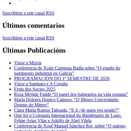
Suscribirse a este canal RSS
Últimos comentarios
Suscribirse a este canal RSS
Últimas Publicacións
Viaxe a Muxía
Conferencia de Xoán Carmona Badía sobre “O estado do
patrimonio industrial en Galicia”
PROGRAMACIÓN DO 1º SEMESTRE DE 2026
Viaxe a Santiago e A Coruña
Festa dos Socios 2025
Rosa Meijide Failde “O papel dos balnearios na vida romana”
María Dolores Dopico Cainzos, “O Museo Universitario
Domus do Mitreo”
Clara María Ramos Taboada, “E ti ¿de quen ves sendo?”
Que foi o Coloquio Internacional do Bimilenario de Lugo.
Felipe Arias Vilas e Adolfo de Abel Vilela
Conferencia de Xosé Manuel Sánchez Rei, sobre “O galego-