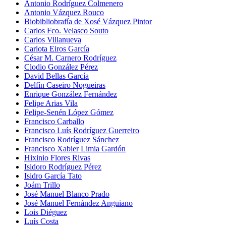
Antonio Rodríguez Colmenero
Antonio Vázquez Rouco
Biobibliobrafía de Xosé Vázquez Pintor
Carlos Fco. Velasco Souto
Carlos Villanueva
Carlota Eiros García
César M. Carnero Rodríguez
Clodio González Pérez
David Bellas García
Delfín Caseiro Nogueiras
Enrique González Fernández
Felipe Arias Vila
Felipe-Senén López Gómez
Francisco Carballo
Francisco Luís Rodríguez Guerreiro
Francisco Rodríguez Sánchez
Francisco Xabier Limia Gardón
Hixinio Flores Rivas
Isidoro Rodríguez Pérez
Isidro García Tato
Joám Trillo
José Manuel Blanco Prado
José Manuel Fernández Anguiano
Lois Diéguez
Luís Costa