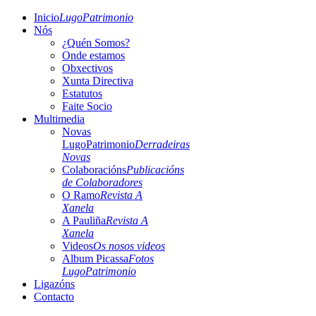
Inicio
LugoPatrimonio
Nós
¿Quén Somos?
Onde estamos
Obxectivos
Xunta Directiva
Estatutos
Faite Socio
Multimedia
Novas
LugoPatrimonio
Derradeiras
Novas
Colaboracións
Publicacións
de Colaboradores
O Ramo
Revista A
Xanela
A Pauliña
Revista A
Xanela
Videos
Os nosos videos
Album Picassa
Fotos
LugoPatrimonio
Ligazóns
Contacto