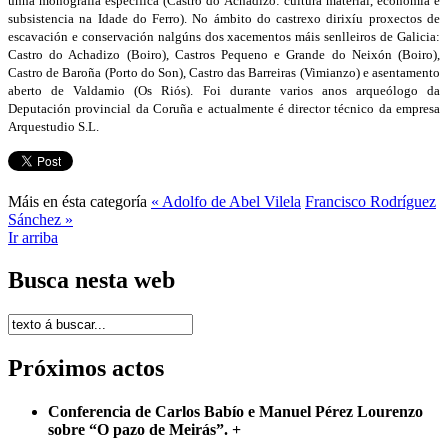
unha monografía específica (Castro do Achadizo: cultura material, economía e
subsistencia na Idade do Ferro). No ámbito do castrexo dirixíu proxectos de
escavación e conservación nalgúns dos xacementos máis senlleiros de Galicia:
Castro do Achadizo (Boiro), Castros Pequeno e Grande do Neixón (Boiro),
Castro de Baroña (Porto do Son), Castro das Barreiras (Vimianzo) e asentamento
aberto de Valdamio (Os Riós). Foi durante varios anos arqueólogo da
Deputación provincial da Coruña e actualmente é director técnico da empresa
Arquestudio S.L.
Máis en ésta categoría
« Adolfo de Abel Vilela
Francisco Rodríguez
Sánchez »
Ir arriba
Busca nesta web
Próximos actos
Conferencia de Carlos Babío e Manuel Pérez Lourenzo
sobre “O pazo de Meirás”.
+