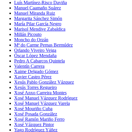
Luís Martínez-Risco Daviña
Manuel Caamaño Suárez
Manuel Miranda Ruiz
Margarita Sánchez Simón
María Pilar García Negro
Marisol Mendive Zabaldica
Millán Picouto
Moncho do Orzán
Mª do Carme Pernas Bermúdez
Orlando Viveiro Veiga
Óscar López Mendaña
Pedro A Cabarcos Quintela
Valentín Carrera
Xaime Delgado Gómez
Xavier Castro Pérez
Xesús Pablo González Vázquez
Xesús Torres Regueiro
Xosé Anxo Carreira Montes
Xosé Manuel Vázquez Rodríguez
Xosé Manuel Vázquez Varela
Xosé Mouriño Cuba
Xosé Posada González
Xosé Ramón Mariño Ferro
Xosé Vázquez Pintor
Yago Rodríguez Yáñez