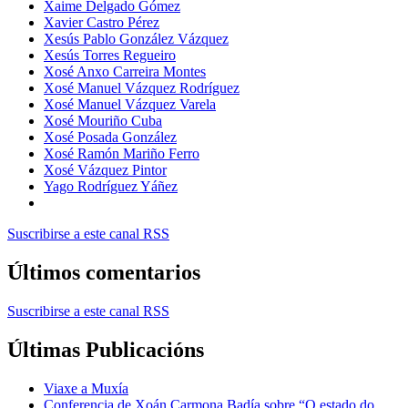
Xaime Delgado Gómez
Xavier Castro Pérez
Xesús Pablo González Vázquez
Xesús Torres Regueiro
Xosé Anxo Carreira Montes
Xosé Manuel Vázquez Rodríguez
Xosé Manuel Vázquez Varela
Xosé Mouriño Cuba
Xosé Posada González
Xosé Ramón Mariño Ferro
Xosé Vázquez Pintor
Yago Rodríguez Yáñez
Suscribirse a este canal RSS
Últimos comentarios
Suscribirse a este canal RSS
Últimas Publicacións
Viaxe a Muxía
Conferencia de Xoán Carmona Badía sobre “O estado do