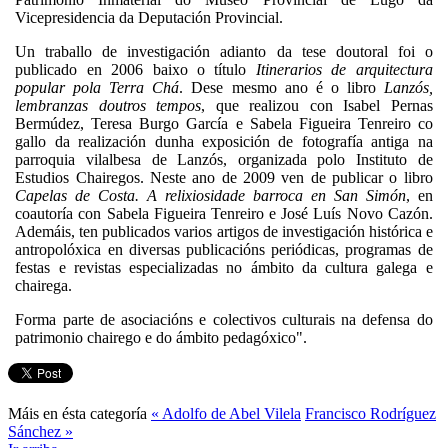
Vicepresidencia da Deputación Provincial.
Un traballo de investigación adianto da tese doutoral foi o
publicado en 2006 baixo o título
Itinerarios de arquitectura
popular pola Terra Chá
. Dese mesmo ano é o libro
Lanzós,
lembranzas doutros tempos
, que realizou con Isabel Pernas
Bermúdez, Teresa Burgo García e Sabela Figueira Tenreiro co
gallo da realización dunha exposición de fotografía antiga na
parroquia vilalbesa de Lanzós, organizada polo Instituto de
Estudios Chairegos. Neste ano de 2009 ven de publicar o libro
Capelas de Costa. A relixiosidade barroca en San Simón
, en
coautoría con Sabela Figueira Tenreiro e José Luís Novo Cazón.
Ademáis, ten publicados varios artigos de investigación histórica e
antropolóxica en diversas publicacións periódicas, programas de
festas e revistas especializadas no ámbito da cultura galega e
chairega.
Forma parte de asociacións e colectivos culturais na defensa do
patrimonio chairego e do ámbito pedagóxico".
Máis en ésta categoría
« Adolfo de Abel Vilela
Francisco Rodríguez
Sánchez »