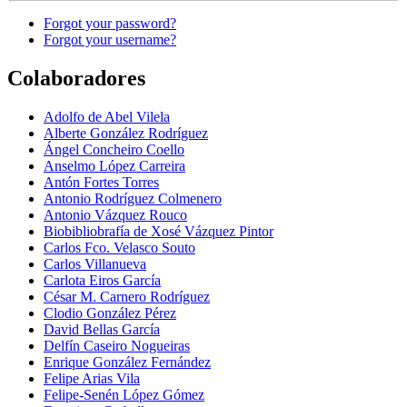
Forgot your password?
Forgot your username?
Colaboradores
Adolfo de Abel Vilela
Alberte González Rodríguez
Ángel Concheiro Coello
Anselmo López Carreira
Antón Fortes Torres
Antonio Rodríguez Colmenero
Antonio Vázquez Rouco
Biobibliobrafía de Xosé Vázquez Pintor
Carlos Fco. Velasco Souto
Carlos Villanueva
Carlota Eiros García
César M. Carnero Rodríguez
Clodio González Pérez
David Bellas García
Delfín Caseiro Nogueiras
Enrique González Fernández
Felipe Arias Vila
Felipe-Senén López Gómez