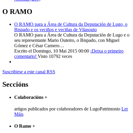
O RAMO
O RAMO para a Área de Cultura da Deputación de Lugo, o
Bispado e os veciños e veciñas de Vilasouto
O RAMO para a Área de Cultura da Deputación de Lugo e o
seu representante Mario Outeiro, o Bispado, con Miguel
Gómez e César Carnero…
Escrito el Domingo, 10 Mai 2015 00:00
¡Deixa o primeiro
comentario!
Visto 10792 veces
Suscribirse a este canal RSS
Seccións
Colaboracións
+
artigos publicados por colaboradores de LugoPatrimonio
Ler
Máis
O Ramo
+