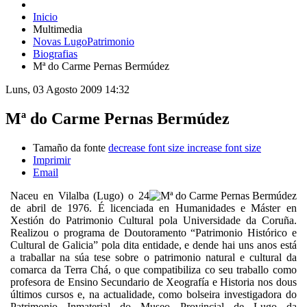
Inicio
Multimedia
Novas LugoPatrimonio
Biografias
Mª do Carme Pernas Bermúdez
Luns, 03 Agosto 2009 14:32
Mª do Carme Pernas Bermúdez
Tamaño da fonte
decrease font size
increase font size
Imprimir
Email
Naceu en Vilalba (Lugo) o 24
de abril de 1976. É licenciada en Humanidades e Máster en
Xestión do Patrimonio Cultural pola Universidade da Coruña.
Realizou o programa de Doutoramento “Patrimonio Histórico e
Cultural de Galicia” pola dita entidade, e dende hai uns anos está
a traballar na súa tese sobre o patrimonio natural e cultural da
comarca da Terra Chá, o que compatibiliza co seu traballo como
profesora de Ensino Secundario de Xeografía e Historia nos dous
últimos cursos e, na actualidade, como bolseira investigadora do
Patrimonio Inmaterial do Museo Provincial de Lugo da