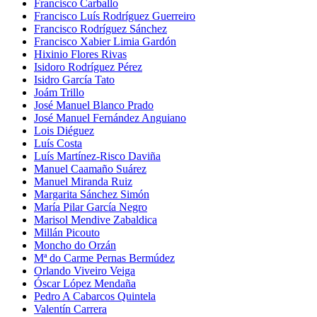
Francisco Carballo
Francisco Luís Rodríguez Guerreiro
Francisco Rodríguez Sánchez
Francisco Xabier Limia Gardón
Hixinio Flores Rivas
Isidoro Rodríguez Pérez
Isidro García Tato
Joám Trillo
José Manuel Blanco Prado
José Manuel Fernández Anguiano
Lois Diéguez
Luís Costa
Luís Martínez-Risco Daviña
Manuel Caamaño Suárez
Manuel Miranda Ruiz
Margarita Sánchez Simón
María Pilar García Negro
Marisol Mendive Zabaldica
Millán Picouto
Moncho do Orzán
Mª do Carme Pernas Bermúdez
Orlando Viveiro Veiga
Óscar López Mendaña
Pedro A Cabarcos Quintela
Valentín Carrera