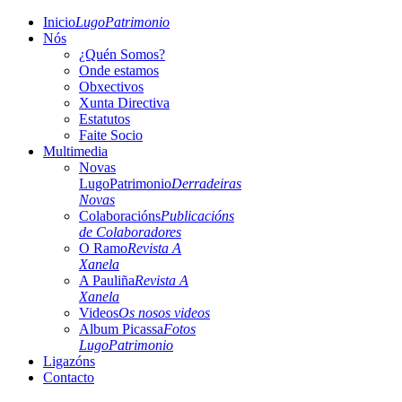
Inicio
LugoPatrimonio
Nós
¿Quén Somos?
Onde estamos
Obxectivos
Xunta Directiva
Estatutos
Faite Socio
Multimedia
Novas
LugoPatrimonio
Derradeiras
Novas
Colaboracións
Publicacións
de Colaboradores
O Ramo
Revista A
Xanela
A Pauliña
Revista A
Xanela
Videos
Os nosos videos
Album Picassa
Fotos
LugoPatrimonio
Ligazóns
Contacto