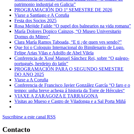
patrimonio industrial en Galicia”
PROGRAMACIÓN DO 1º SEMESTRE DE 2026
Viaxe a Santiago e A Coruña
Festa dos Socios 2025
Rosa Meijide Failde “O papel dos balnearios na vida romana”
María Dolores Dopico Cainzos, “O Museo Universitario
Domus do Mitreo”
Clara María Ramos Taboada, “E ti ¿de quen ves sendo?”
Que foi o Coloquio Internacional do Bimilenario de Lugo.
Felipe Arias Vilas e Adolfo de Abel Vilela
Conferencia de Xosé Manuel Sánchez Rei, sobre “O galego-
portugués, herdeiro do latín”
PROGRAMACIÓN PARA O SEGUNDO SEMESTRE
DO ANO 2025
Viaxe a A Coruña
Conferencia de Francisco Javier González García “O faro e o
tempo: unha breve achega á historia da Torre de Hércules“
VIAXE A ZARAGOZA E TARRAGONA
Visitas ao Mueso e Castro de Viladonga e a Sal Porta Miñá
Suscribirse a este canal RSS
Contacto