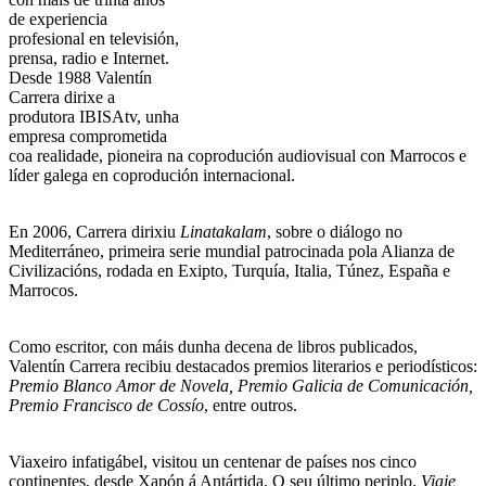
de experiencia
profesional en televisión,
prensa, radio e Internet.
Desde 1988 Valentín
Carrera dirixe a
produtora IBISAtv, unha
empresa comprometida
coa realidade, pioneira na coprodución audiovisual con Marrocos e
líder galega en coprodución internacional.
En 2006, Carrera dirixiu
Linatakalam
, sobre o diálogo no
Mediterráneo, primeira serie mundial patrocinada pola Alianza de
Civilizacións, rodada en Exipto, Turquía, Italia, Túnez, España e
Marrocos.
Como escritor, con máis dunha decena de libros publicados,
Valentín Carrera recibiu destacados premios literarios e periodísticos:
Premio Blanco Amor de Novela, Premio Galicia de Comunicación,
Premio Francisco de Cossío
, entre outros.
Viaxeiro infatigábel, visitou un centenar de países nos cinco
continentes, desde Xapón á Antártida. O seu último periplo,
Viaje