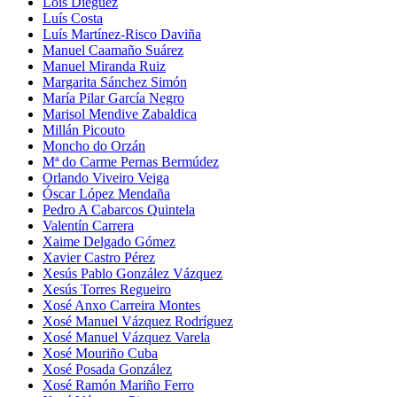
Lois Diéguez
Luís Costa
Luís Martínez-Risco Daviña
Manuel Caamaño Suárez
Manuel Miranda Ruiz
Margarita Sánchez Simón
María Pilar García Negro
Marisol Mendive Zabaldica
Millán Picouto
Moncho do Orzán
Mª do Carme Pernas Bermúdez
Orlando Viveiro Veiga
Óscar López Mendaña
Pedro A Cabarcos Quintela
Valentín Carrera
Xaime Delgado Gómez
Xavier Castro Pérez
Xesús Pablo González Vázquez
Xesús Torres Regueiro
Xosé Anxo Carreira Montes
Xosé Manuel Vázquez Rodríguez
Xosé Manuel Vázquez Varela
Xosé Mouriño Cuba
Xosé Posada González
Xosé Ramón Mariño Ferro