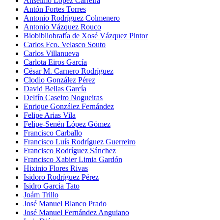
Anselmo López Carreira
Antón Fortes Torres
Antonio Rodríguez Colmenero
Antonio Vázquez Rouco
Biobibliobrafía de Xosé Vázquez Pintor
Carlos Fco. Velasco Souto
Carlos Villanueva
Carlota Eiros García
César M. Carnero Rodríguez
Clodio González Pérez
David Bellas García
Delfín Caseiro Nogueiras
Enrique González Fernández
Felipe Arias Vila
Felipe-Senén López Gómez
Francisco Carballo
Francisco Luís Rodríguez Guerreiro
Francisco Rodríguez Sánchez
Francisco Xabier Limia Gardón
Hixinio Flores Rivas
Isidoro Rodríguez Pérez
Isidro García Tato
Joám Trillo
José Manuel Blanco Prado
José Manuel Fernández Anguiano