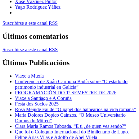
Xosé Vázquez Pintor
Yago Rodríguez Yáñez
Suscribirse a este canal RSS
Últimos comentarios
Suscribirse a este canal RSS
Últimas Publicacións
Viaxe a Muxía
Conferencia de Xoán Carmona Badía sobre “O estado do
patrimonio industrial en Galicia”
PROGRAMACIÓN DO 1º SEMESTRE DE 2026
Viaxe a Santiago e A Coruña
Festa dos Socios 2025
Rosa Meijide Failde “O papel dos balnearios na vida romana”
María Dolores Dopico Cainzos, “O Museo Universitario
Domus do Mitreo”
Clara María Ramos Taboada, “E ti ¿de quen ves sendo?”
Que foi o Coloquio Internacional do Bimilenario de Lugo.
Felipe Arias Vilas e Adolfo de Abel Vilela