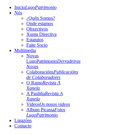
Inicio
LugoPatrimonio
Nós
¿Quén Somos?
Onde estamos
Obxectivos
Xunta Directiva
Estatutos
Faite Socio
Multimedia
Novas
LugoPatrimonio
Derradeiras
Novas
Colaboracións
Publicacións
de Colaboradores
O Ramo
Revista A
Xanela
A Pauliña
Revista A
Xanela
Videos
Os nosos videos
Album Picassa
Fotos
LugoPatrimonio
Ligazóns
Contacto