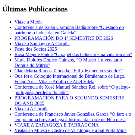
Últimas Publicacións
Viaxe a Muxía
Conferencia de Xoán Carmona Badía sobre “O estado do
patrimonio industrial en Galicia”
PROGRAMACIÓN DO 1º SEMESTRE DE 2026
Viaxe a Santiago e A Coruña
Festa dos Socios 2025
Rosa Meijide Failde “O papel dos balnearios na vida romana”
María Dolores Dopico Cainzos, “O Museo Universitario
Domus do Mitreo”
Clara María Ramos Taboada, “E ti ¿de quen ves sendo?”
Que foi o Coloquio Internacional do Bimilenario de Lugo.
Felipe Arias Vilas e Adolfo de Abel Vilela
Conferencia de Xosé Manuel Sánchez Rei, sobre “O galego-
portugués, herdeiro do latín”
PROGRAMACIÓN PARA O SEGUNDO SEMESTRE
DO ANO 2025
Viaxe a A Coruña
Conferencia de Francisco Javier González García “O faro e o
tempo: unha breve achega á historia da Torre de Hércules“
VIAXE A ZARAGOZA E TARRAGONA
Visitas ao Mueso e Castro de Viladonga e a Sal Porta Miñá