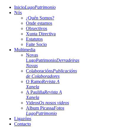
Inicio
LugoPatrimonio
Nós
¿Quén Somos?
Onde estamos
Obxectivos
Xunta Directiva
Estatutos
Faite Socio
Multimedia
Novas
LugoPatrimonio
Derradeiras
Novas
Colaboracións
Publicacións
de Colaboradores
O Ramo
Revista A
Xanela
A Pauliña
Revista A
Xanela
Videos
Os nosos videos
Album Picassa
Fotos
LugoPatrimonio
Ligazóns
Contacto