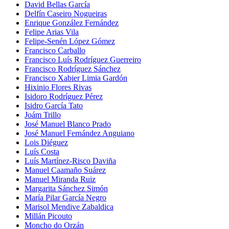
David Bellas García
Delfín Caseiro Nogueiras
Enrique González Fernández
Felipe Arias Vila
Felipe-Senén López Gómez
Francisco Carballo
Francisco Luís Rodríguez Guerreiro
Francisco Rodríguez Sánchez
Francisco Xabier Limia Gardón
Hixinio Flores Rivas
Isidoro Rodríguez Pérez
Isidro García Tato
Joám Trillo
José Manuel Blanco Prado
José Manuel Fernández Anguiano
Lois Diéguez
Luís Costa
Luís Martínez-Risco Daviña
Manuel Caamaño Suárez
Manuel Miranda Ruiz
Margarita Sánchez Simón
María Pilar García Negro
Marisol Mendive Zabaldica
Millán Picouto
Moncho do Orzán