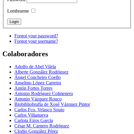
Lembrarme
Forgot your password?
Forgot your username?
Colaboradores
Adolfo de Abel Vilela
Alberte González Rodríguez
Ángel Concheiro Coello
Anselmo López Carreira
Antón Fortes Torres
Antonio Rodríguez Colmenero
Antonio Vázquez Rouco
Biobibliobrafía de Xosé Vázquez Pintor
Carlos Fco. Velasco Souto
Carlos Villanueva
Carlota Eiros García
César M. Carnero Rodríguez
Clodio González Pérez