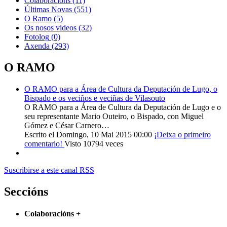
Colaboracións
(11)
Últimas Novas
(551)
O Ramo
(5)
Os nosos videos
(32)
Fotolog
(0)
Axenda
(293)
O RAMO
O RAMO para a Área de Cultura da Deputación de Lugo, o
Bispado e os veciños e veciñas de Vilasouto
O RAMO para a Área de Cultura da Deputación de Lugo e o
seu representante Mario Outeiro, o Bispado, con Miguel
Gómez e César Carnero…
Escrito el Domingo, 10 Mai 2015 00:00
¡Deixa o primeiro
comentario!
Visto 10794 veces
Suscribirse a este canal RSS
Seccións
Colaboracións
+