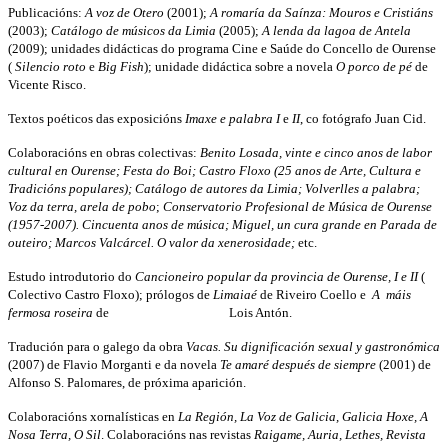
Publicacións:
A voz de Otero
(2001);
A romaría da Saínza: Mouros e Cristiáns
(2003);
Catálogo de músicos da Limia
(2005);
A lenda da lagoa de Antela
(2009); unidades didácticas do programa Cine e Saúde do Concello de Ourense
(
Silencio roto
e
Big Fish
); unidade didáctica sobre a novela
O porco de pé
de
Vicente Risco.
Textos poéticos das exposicións
Imaxe e palabra I
e
II
, co fotógrafo Juan Cid.
Colaboracións en obras colectivas:
Benito Losada, vinte e cinco anos de labor
cultural en Ourense; Festa do Boi; Castro Floxo (25 anos de Arte, Cultura e
Tradicións populares); Catálogo de autores da Limia; Volverlles a palabra;
Voz da terra, arela de pobo
;
Conservatorio Profesional de Música de Ourense
(1957-2007). Cincuenta anos de música; Miguel, un cura grande en Parada de
outeiro; Marcos Valcárcel. O valor da xenerosidade;
etc.
Estudo introdutorio do
Cancioneiro popular da provincia de Ourense, I e II
(
Colectivo Castro Floxo); prólogos de
Limaiaé
de Riveiro Coello e
A máis
fermosa roseira
de Lois Antón.
Tradución para o galego da obra
Vacas. Su dignificación sexual y gastronómica
(2007) de Flavio Morganti e da novela
Te amaré después de siempre
(2001) de
Alfonso S. Palomares, de próxima aparición.
Colaboracións xornalísticas en
La Región, La Voz de Galicia, Galicia Hoxe, A
Nosa Terra, O Sil
. Colaboracións nas revistas
Raigame, Auria, Lethes, Revista