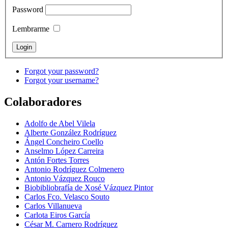
Password
Lembrarme
Forgot your password?
Forgot your username?
Colaboradores
Adolfo de Abel Vilela
Alberte González Rodríguez
Ángel Concheiro Coello
Anselmo López Carreira
Antón Fortes Torres
Antonio Rodríguez Colmenero
Antonio Vázquez Rouco
Biobibliobrafía de Xosé Vázquez Pintor
Carlos Fco. Velasco Souto
Carlos Villanueva
Carlota Eiros García
César M. Carnero Rodríguez