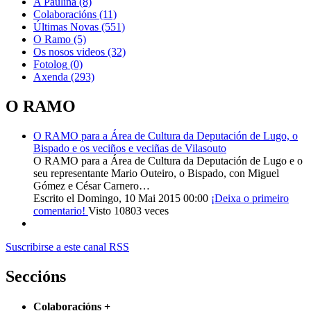
A Pauliña
(8)
Colaboracións
(11)
Últimas Novas
(551)
O Ramo
(5)
Os nosos videos
(32)
Fotolog
(0)
Axenda
(293)
O RAMO
O RAMO para a Área de Cultura da Deputación de Lugo, o
Bispado e os veciños e veciñas de Vilasouto
O RAMO para a Área de Cultura da Deputación de Lugo e o
seu representante Mario Outeiro, o Bispado, con Miguel
Gómez e César Carnero…
Escrito el Domingo, 10 Mai 2015 00:00
¡Deixa o primeiro
comentario!
Visto 10803 veces
Suscribirse a este canal RSS
Seccións
Colaboracións
+