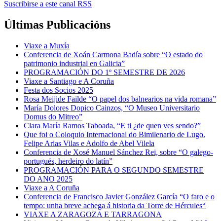
Suscribirse a este canal RSS
Últimas Publicacións
Viaxe a Muxía
Conferencia de Xoán Carmona Badía sobre “O estado do
patrimonio industrial en Galicia”
PROGRAMACIÓN DO 1º SEMESTRE DE 2026
Viaxe a Santiago e A Coruña
Festa dos Socios 2025
Rosa Meijide Failde “O papel dos balnearios na vida romana”
María Dolores Dopico Cainzos, “O Museo Universitario
Domus do Mitreo”
Clara María Ramos Taboada, “E ti ¿de quen ves sendo?”
Que foi o Coloquio Internacional do Bimilenario de Lugo.
Felipe Arias Vilas e Adolfo de Abel Vilela
Conferencia de Xosé Manuel Sánchez Rei, sobre “O galego-
portugués, herdeiro do latín”
PROGRAMACIÓN PARA O SEGUNDO SEMESTRE
DO ANO 2025
Viaxe a A Coruña
Conferencia de Francisco Javier González García “O faro e o
tempo: unha breve achega á historia da Torre de Hércules“
VIAXE A ZARAGOZA E TARRAGONA