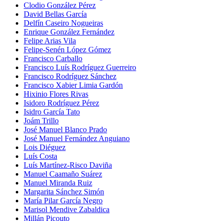
Clodio González Pérez
David Bellas García
Delfín Caseiro Nogueiras
Enrique González Fernández
Felipe Arias Vila
Felipe-Senén López Gómez
Francisco Carballo
Francisco Luís Rodríguez Guerreiro
Francisco Rodríguez Sánchez
Francisco Xabier Limia Gardón
Hixinio Flores Rivas
Isidoro Rodríguez Pérez
Isidro García Tato
Joám Trillo
José Manuel Blanco Prado
José Manuel Fernández Anguiano
Lois Diéguez
Luís Costa
Luís Martínez-Risco Daviña
Manuel Caamaño Suárez
Manuel Miranda Ruiz
Margarita Sánchez Simón
María Pilar García Negro
Marisol Mendive Zabaldica
Millán Picouto