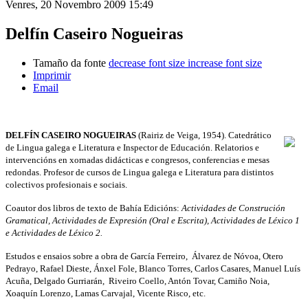
Venres, 20 Novembro 2009 15:49
Delfín Caseiro Nogueiras
Tamaño da fonte
decrease font size
increase font size
Imprimir
Email
DELFÍN CASEIRO NOGUEIRAS
(Rairiz de Veiga, 1954). Catedrático
de Lingua galega e Literatura e Inspector de Educación. Relatorios e
intervencións en xornadas didácticas e congresos, conferencias e mesas
redondas. Profesor de cursos de Lingua galega e Literatura para distintos
colectivos profesionais e sociais.
Coautor dos libros de texto de Bahía Edicións:
Actividades de Construción
Gramatical, Actividades de Expresión (Oral e Escrita), Actividades de Léxico 1
e Actividades de Léxico 2.
Estudos e ensaios sobre a obra de García Ferreiro, Álvarez de Nóvoa, Otero
Pedrayo, Rafael Dieste, Ánxel Fole, Blanco Torres, Carlos Casares, Manuel Luís
Acuña, Delgado Gurriarán, Riveiro Coello, Antón Tovar, Camiño Noia,
Xoaquín Lorenzo, Lamas Carvajal, Vicente Risco, etc.