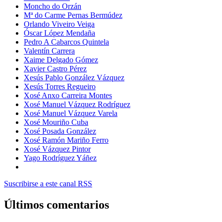
Moncho do Orzán
Mª do Carme Pernas Bermúdez
Orlando Viveiro Veiga
Óscar López Mendaña
Pedro A Cabarcos Quintela
Valentín Carrera
Xaime Delgado Gómez
Xavier Castro Pérez
Xesús Pablo González Vázquez
Xesús Torres Regueiro
Xosé Anxo Carreira Montes
Xosé Manuel Vázquez Rodríguez
Xosé Manuel Vázquez Varela
Xosé Mouriño Cuba
Xosé Posada González
Xosé Ramón Mariño Ferro
Xosé Vázquez Pintor
Yago Rodríguez Yáñez
Suscribirse a este canal RSS
Últimos comentarios