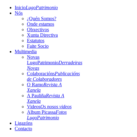
Inicio
LugoPatrimonio
Nós
¿Quén Somos?
Onde estamos
Obxectivos
Xunta Directiva
Estatutos
Faite Socio
Multimedia
Novas
LugoPatrimonio
Derradeiras
Novas
Colaboracións
Publicacións
de Colaboradores
O Ramo
Revista A
Xanela
A Pauliña
Revista A
Xanela
Videos
Os nosos videos
Album Picassa
Fotos
LugoPatrimonio
Ligazóns
Contacto