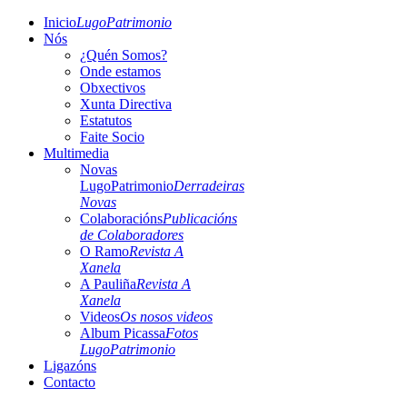
Inicio
LugoPatrimonio
Nós
¿Quén Somos?
Onde estamos
Obxectivos
Xunta Directiva
Estatutos
Faite Socio
Multimedia
Novas
LugoPatrimonio
Derradeiras
Novas
Colaboracións
Publicacións
de Colaboradores
O Ramo
Revista A
Xanela
A Pauliña
Revista A
Xanela
Videos
Os nosos videos
Album Picassa
Fotos
LugoPatrimonio
Ligazóns
Contacto