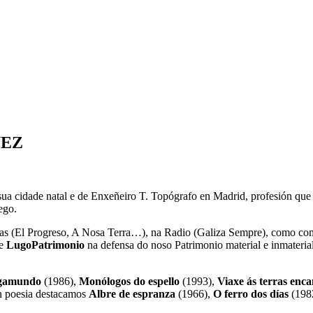
UEZ
sua cidade natal e de Enxeñeiro T. Topógrafo en Madrid, profesión qu
ego.
stas (El Progreso, A Nosa Terra…), na Radio (Galiza Sempre), como c
de
LugoPatrimonio
na defensa do noso Patrimonio material e inmaterial
agamundo
(1986),
Monólogos do espello
(1993),
Viaxe ás terras enc
 poesia destacamos
Albre de espranza
(1966),
O ferro dos días
(198