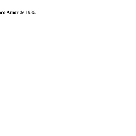
nco Amor
de 1986.
s