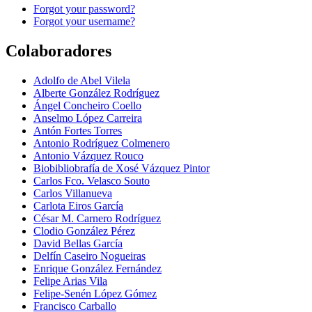
Forgot your password?
Forgot your username?
Colaboradores
Adolfo de Abel Vilela
Alberte González Rodríguez
Ángel Concheiro Coello
Anselmo López Carreira
Antón Fortes Torres
Antonio Rodríguez Colmenero
Antonio Vázquez Rouco
Biobibliobrafía de Xosé Vázquez Pintor
Carlos Fco. Velasco Souto
Carlos Villanueva
Carlota Eiros García
César M. Carnero Rodríguez
Clodio González Pérez
David Bellas García
Delfín Caseiro Nogueiras
Enrique González Fernández
Felipe Arias Vila
Felipe-Senén López Gómez
Francisco Carballo