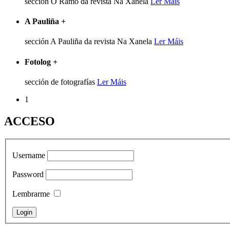
sección O Ramo da revista Na Xanela
Ler Máis
A Pauliña
+
sección A Pauliña da revista Na Xanela
Ler Máis
Fotolog
+
sección de fotografías
Ler Máis
1
ACCESO
Username
Password
Lembrarme