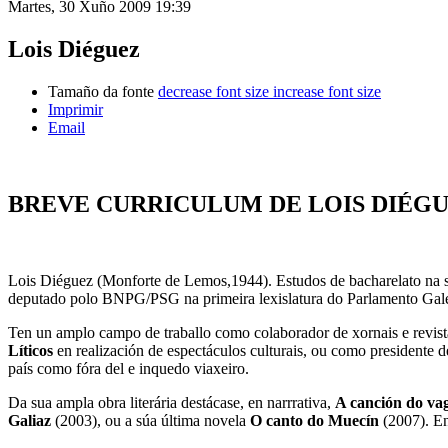
Martes, 30 Xuño 2009 19:39
Lois Diéguez
Tamaño da fonte
decrease font size
increase font size
Imprimir
Email
BREVE CURRICULUM DE LOIS DIÉG
Lois Diéguez (Monforte de Lemos,1944).
Estudos de bacharelato na 
deputado polo BNPG/PSG na primeira lexislatura do Parlamento Gal
Ten un amplo campo de traballo como colaborador de xornais e revi
Líticos
en realización de espectáculos culturais, ou como presidente 
país como fóra del e inquedo viaxeiro.
Da sua ampla obra literária destácase, en narrrativa,
A canción do v
Galiaz
(2003), ou a súa última novela
O canto do Muecín
(2007).
En