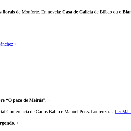
 florais
de Monforte. En novela:
Casa de Galicia
de Bilbao ou o
Bla
Sánchez »
bre “O pazo de Meirás”.
+
ncial Conferencia de Carlos Babío e Manuel Pérez Lourenzo
…
Ler Mái
ergondo.
+