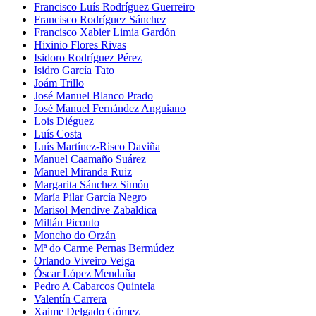
Francisco Luís Rodríguez Guerreiro
Francisco Rodríguez Sánchez
Francisco Xabier Limia Gardón
Hixinio Flores Rivas
Isidoro Rodríguez Pérez
Isidro García Tato
Joám Trillo
José Manuel Blanco Prado
José Manuel Fernández Anguiano
Lois Diéguez
Luís Costa
Luís Martínez-Risco Daviña
Manuel Caamaño Suárez
Manuel Miranda Ruiz
Margarita Sánchez Simón
María Pilar García Negro
Marisol Mendive Zabaldica
Millán Picouto
Moncho do Orzán
Mª do Carme Pernas Bermúdez
Orlando Viveiro Veiga
Óscar López Mendaña
Pedro A Cabarcos Quintela
Valentín Carrera
Xaime Delgado Gómez