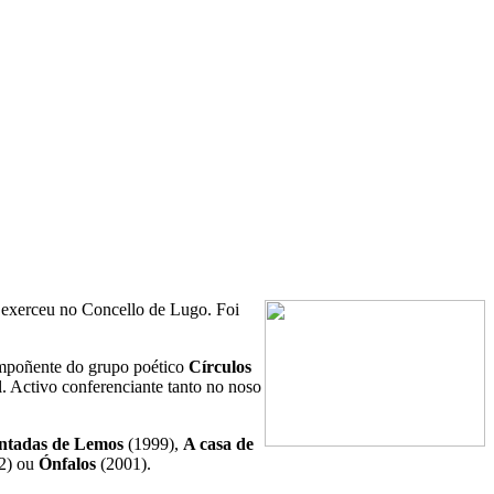
e exerceu no Concello de Lugo.
Foi
ompoñente do grupo poético
Círculos
. Activo conferenciante tanto no noso
antadas de Lemos
(1999),
A casa de
2) ou
Ónfalos
(2001).