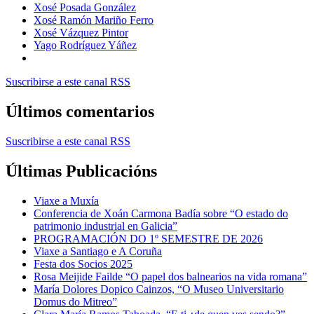
Xosé Posada González
Xosé Ramón Mariño Ferro
Xosé Vázquez Pintor
Yago Rodríguez Yáñez
Suscribirse a este canal RSS
Últimos comentarios
Suscribirse a este canal RSS
Últimas Publicacións
Viaxe a Muxía
Conferencia de Xoán Carmona Badía sobre “O estado do
patrimonio industrial en Galicia”
PROGRAMACIÓN DO 1º SEMESTRE DE 2026
Viaxe a Santiago e A Coruña
Festa dos Socios 2025
Rosa Meijide Failde “O papel dos balnearios na vida romana”
María Dolores Dopico Cainzos, “O Museo Universitario
Domus do Mitreo”