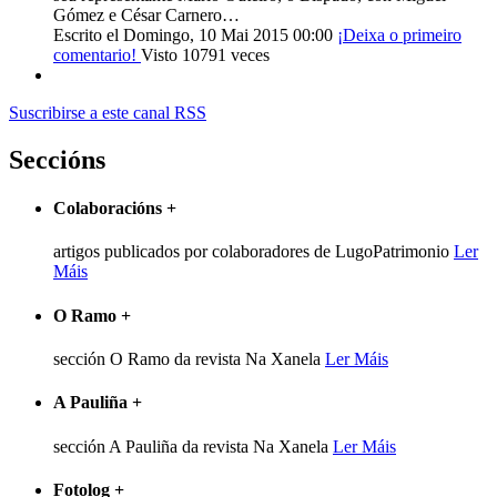
Gómez e César Carnero…
Escrito el Domingo, 10 Mai 2015 00:00
¡Deixa o primeiro
comentario!
Visto 10791 veces
Suscribirse a este canal RSS
Seccións
Colaboracións
+
artigos publicados por colaboradores de LugoPatrimonio
Ler
Máis
O Ramo
+
sección O Ramo da revista Na Xanela
Ler Máis
A Pauliña
+
sección A Pauliña da revista Na Xanela
Ler Máis
Fotolog
+