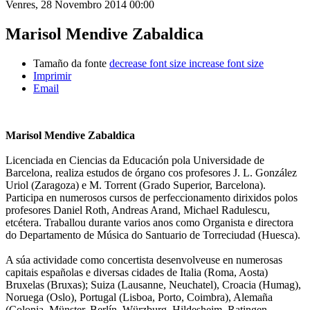
Venres, 28 Novembro 2014 00:00
Marisol Mendive Zabaldica
Tamaño da fonte
decrease font size
increase font size
Imprimir
Email
Marisol Mendive Zabaldica
Licenciada en Ciencias da Educación pola Universidade de
Barcelona, realiza estudos de órgano cos profesores J. L. González
Uriol (Zaragoza) e M. Torrent (Grado Superior, Barcelona).
Participa en numerosos cursos de perfeccionamento dirixidos polos
profesores Daniel Roth, Andreas Arand, Michael Radulescu,
etcétera. Traballou durante varios anos como Organista e directora
do Departamento de Música do Santuario de Torreciudad (Huesca).
A súa actividade como concertista desenvolveuse en numerosas
capitais españolas e diversas cidades de Italia (Roma, Aosta)
Bruxelas (Bruxas); Suiza (Lausanne, Neuchatel), Croacia (Humag),
Noruega (Oslo), Portugal (Lisboa, Porto, Coimbra), Alemaña
(Colonia, Münster, Berlín, Würzburg, Hildesheim, Ratingen,