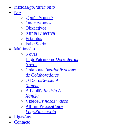
Inicio
LugoPatrimonio
Nós
¿Quén Somos?
Onde estamos
Obxectivos
Xunta Directiva
Estatutos
Faite Socio
Multimedia
Novas
LugoPatrimonio
Derradeiras
Novas
Colaboracións
Publicacións
de Colaboradores
O Ramo
Revista A
Xanela
A Pauliña
Revista A
Xanela
Videos
Os nosos videos
Album Picassa
Fotos
LugoPatrimonio
Ligazóns
Contacto