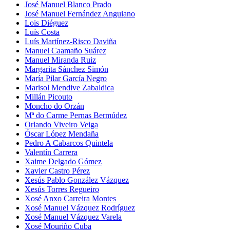
José Manuel Blanco Prado
José Manuel Fernández Anguiano
Lois Diéguez
Luís Costa
Luís Martínez-Risco Daviña
Manuel Caamaño Suárez
Manuel Miranda Ruiz
Margarita Sánchez Simón
María Pilar García Negro
Marisol Mendive Zabaldica
Millán Picouto
Moncho do Orzán
Mª do Carme Pernas Bermúdez
Orlando Viveiro Veiga
Óscar López Mendaña
Pedro A Cabarcos Quintela
Valentín Carrera
Xaime Delgado Gómez
Xavier Castro Pérez
Xesús Pablo González Vázquez
Xesús Torres Regueiro
Xosé Anxo Carreira Montes
Xosé Manuel Vázquez Rodríguez
Xosé Manuel Vázquez Varela
Xosé Mouriño Cuba