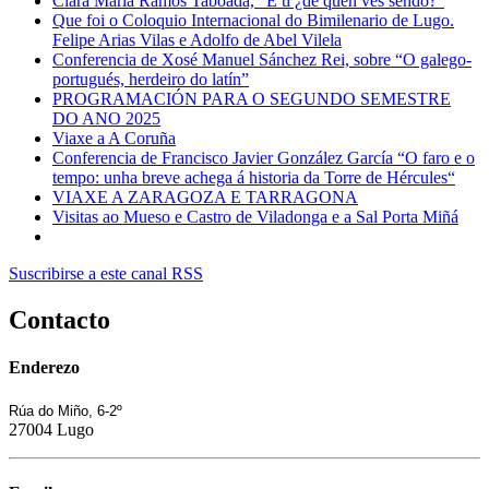
Clara María Ramos Taboada, “E ti ¿de quen ves sendo?”
Que foi o Coloquio Internacional do Bimilenario de Lugo.
Felipe Arias Vilas e Adolfo de Abel Vilela
Conferencia de Xosé Manuel Sánchez Rei, sobre “O galego-
portugués, herdeiro do latín”
PROGRAMACIÓN PARA O SEGUNDO SEMESTRE
DO ANO 2025
Viaxe a A Coruña
Conferencia de Francisco Javier González García “O faro e o
tempo: unha breve achega á historia da Torre de Hércules“
VIAXE A ZARAGOZA E TARRAGONA
Visitas ao Mueso e Castro de Viladonga e a Sal Porta Miñá
Suscribirse a este canal RSS
Contacto
Enderezo
Rúa do Miño, 6-2º
27004 Lugo