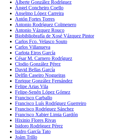
Alberte González Rodríguez
Ángel Concheiro Coello
Anselmo López Carreira
Antón Fortes Torres
Antonio Rodríguez Colmenero
Antonio Vázquez Rouco
Biobibliobrafía de Xosé Vázquez Pintor
Carlos Fco. Velasco Souto
Carlos Villanueva
Carlota Eiros García
César M. Carnero Rodríguez
Clodio González Pérez
David Bellas García
Delfín Caseiro Nogueiras
Enrique González Fernández
Felipe Arias Vila
Felipe-Senén López Gómez
Francisco Carballo
Francisco Luís Rodríguez Guerreiro
Francisco Rodríguez Sánchez
Francisco Xabier Limia Gardón
Hixinio Flores Rivas
Isidoro Rodríguez Pérez
Isidro García Tato
Joám Trillo