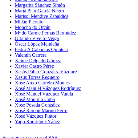
Margarita Sánchez Simón
María Pilar García Negro
Marisol Mendive Zabaldica
Millán Picouto
Moncho do Orzán
Mª do Carme Pernas Bermúdez
Orlando Viveiro Veiga
Óscar López Mendaña
Pedro A Cabarcos Quintela
Valentín Carrera
Xaime Delgado Gómez
Xavier Castro Pérez
Xesús Pablo González Vázquez
Xesús Torres Regueiro
Xosé Anxo Carreira Montes
Xosé Manuel Vázquez Rodríguez
Xosé Manuel Vázquez Varela
Xosé Mouriño Cuba
Xosé Posada González
Xosé Ramón Mariño Ferro
Xosé Vázquez Pintor
Yago Rodríguez Yáñez
Suscribirse a este canal RSS