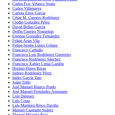
Carlos Fco. Velasco Souto
Carlos Villanueva
Carlota Eiros García
César M. Carnero Rodríguez
Clodio González Pérez
David Bellas García
Delfín Caseiro Nogueiras
Enrique González Fernández
Felipe Arias Vila
Felipe-Senén López Gómez
Francisco Carballo
Francisco Luís Rodríguez Guerreiro
Francisco Rodríguez Sánchez
Francisco Xabier Limia Gardón
Hixinio Flores Rivas
Isidoro Rodríguez Pérez
Isidro García Tato
Joám Trillo
José Manuel Blanco Prado
José Manuel Fernández Anguiano
Lois Diéguez
Luís Costa
Luís Martínez-Risco Daviña
Manuel Caamaño Suárez
Manuel Miranda Ruiz