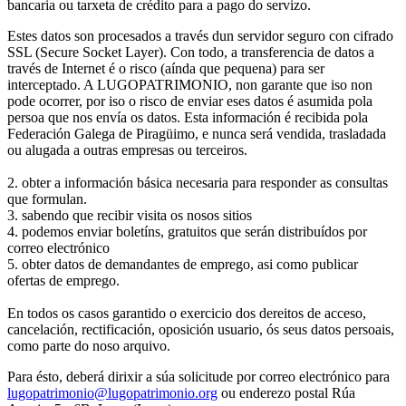
bancaria ou tarxeta de crédito para a pago do servizo.
Estes datos son procesados a través dun servidor seguro con cifrado
SSL (Secure Socket Layer). Con todo, a transferencia de datos a
través de Internet é o risco (aínda que pequena) para ser
interceptado. A LUGOPATRIMONIO, non garante que iso non
pode ocorrer, por iso o risco de enviar eses datos é asumida pola
persoa que nos envía os datos. Esta información é recibida pola
Federación Galega de Piragüimo, e nunca será vendida, trasladada
ou alugada a outras empresas ou terceiros.
2. obter a información básica necesaria para responder as consultas
que formulan.
3. sabendo que recibir visita os nosos sitios
4. podemos enviar boletíns, gratuitos que serán distribuídos por
correo electrónico
5. obter datos de demandantes de emprego, asi como publicar
ofertas de emprego.
En todos os casos garantido o exercicio dos dereitos de acceso,
cancelación, rectificación, oposición usuario, ós seus datos persoais,
como parte do noso arquivo.
Para ésto, deberá dirixir a súa solicitude por correo electrónico para
lugopatrimonio@lugopatrimonio.org
ou enderezo postal Rúa