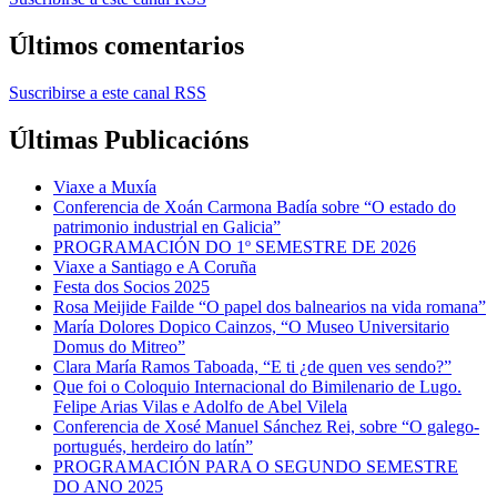
Últimos comentarios
Suscribirse a este canal RSS
Últimas Publicacións
Viaxe a Muxía
Conferencia de Xoán Carmona Badía sobre “O estado do
patrimonio industrial en Galicia”
PROGRAMACIÓN DO 1º SEMESTRE DE 2026
Viaxe a Santiago e A Coruña
Festa dos Socios 2025
Rosa Meijide Failde “O papel dos balnearios na vida romana”
María Dolores Dopico Cainzos, “O Museo Universitario
Domus do Mitreo”
Clara María Ramos Taboada, “E ti ¿de quen ves sendo?”
Que foi o Coloquio Internacional do Bimilenario de Lugo.
Felipe Arias Vilas e Adolfo de Abel Vilela
Conferencia de Xosé Manuel Sánchez Rei, sobre “O galego-
portugués, herdeiro do latín”
PROGRAMACIÓN PARA O SEGUNDO SEMESTRE
DO ANO 2025