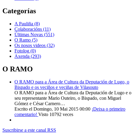
Categorías
A Pauliña
(8)
Colaboracións
(11)
Últimas Novas
(551)
O Ramo
(5)
Os nosos videos
(32)
Fotolog
(0)
Axenda
(293)
O RAMO
O RAMO para a Área de Cultura da Deputación de Lugo, o
Bispado e os veciños e veciñas de Vilasouto
O RAMO para a Área de Cultura da Deputación de Lugo e o
seu representante Mario Outeiro, o Bispado, con Miguel
Gómez e César Carnero…
Escrito el Domingo, 10 Mai 2015 00:00
¡Deixa o primeiro
comentario!
Visto 10792 veces
Suscribirse a este canal RSS