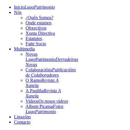
Inicio
LugoPatrimonio
Nós
¿Quén Somos?
Onde estamos
Obxectivos
Xunta Directiva
Estatutos
Faite Socio
Multimedia
Novas
LugoPatrimonio
Derradeiras
Novas
Colaboracións
Publicacións
de Colaboradores
O Ramo
Revista A
Xanela
A Pauliña
Revista A
Xanela
Videos
Os nosos videos
Album Picassa
Fotos
LugoPatrimonio
Ligazóns
Contacto