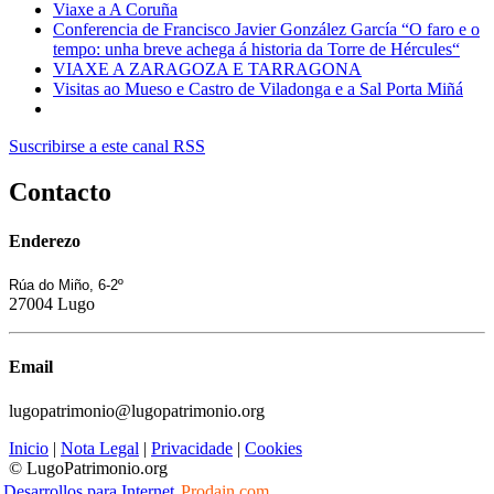
Viaxe a A Coruña
Conferencia de Francisco Javier González García “O faro e o
tempo: unha breve achega á historia da Torre de Hércules“
VIAXE A ZARAGOZA E TARRAGONA
Visitas ao Mueso e Castro de Viladonga e a Sal Porta Miñá
Suscribirse a este canal RSS
Contacto
Enderezo
Rúa do Miño, 6-2º
27004 Lugo
Email
lugopatrimonio@lugopatrimonio.org
Inicio
|
Nota Legal
|
Privacidade
|
Cookies
© LugoPatrimonio.org
Desarrollos para Internet
Prodain.com