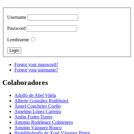
Username
Password
Lembrarme
Forgot your password?
Forgot your username?
Colaboradores
Adolfo de Abel Vilela
Alberte González Rodríguez
Ángel Concheiro Coello
Anselmo López Carreira
Antón Fortes Torres
Antonio Rodríguez Colmenero
Antonio Vázquez Rouco
Biobibliobrafía de Xosé Vázquez Pintor