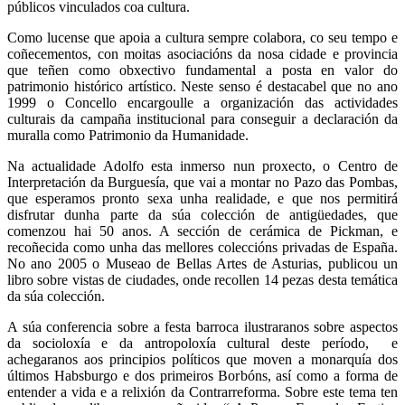
públicos vinculados coa cultura.
Como lucense que apoia a cultura sempre colabora, co seu tempo e
coñecementos, con moitas asociacións da nosa cidade e provincia
que teñen como obxectivo fundamental a posta en valor do
patrimonio histórico artístico. Neste senso é destacabel que no ano
1999 o Concello encargoulle a organización das actividades
culturais da campaña institucional para conseguir a declaración da
muralla como Patrimonio da Humanidade.
Na actualidade Adolfo esta inmerso nun proxecto, o Centro de
Interpretación da Burguesía, que vai a montar no Pazo das Pombas,
que esperamos pronto sexa unha realidade, e que nos permitirá
disfrutar dunha parte da súa colección de antigüedades, que
comenzou hai 50 anos. A sección de cerámica de Pickman, e
recoñecida como unha das mellores coleccións privadas de España.
No ano 2005 o Museao de Bellas Artes de Asturias, publicou un
libro sobre vistas de ciudades, onde recollen 14 pezas desta temática
da súa colección.
A súa conferencia sobre a festa barroca ilustraranos sobre aspectos
da socioloxía e da antropoloxía cultural deste período, e
achegaranos aos principios políticos que moven a monarquía dos
últimos Habsburgo e dos primeiros Borbóns, así como a forma de
entender a vida e a relixión da Contrarreforma. Sobre este tema ten