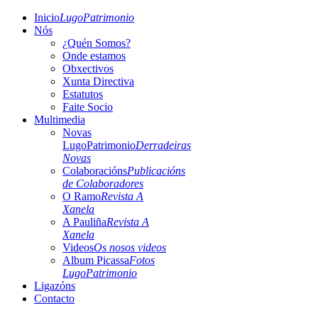
Inicio
LugoPatrimonio
Nós
¿Quén Somos?
Onde estamos
Obxectivos
Xunta Directiva
Estatutos
Faite Socio
Multimedia
Novas
LugoPatrimonio
Derradeiras
Novas
Colaboracións
Publicacións
de Colaboradores
O Ramo
Revista A
Xanela
A Pauliña
Revista A
Xanela
Videos
Os nosos videos
Album Picassa
Fotos
LugoPatrimonio
Ligazóns
Contacto