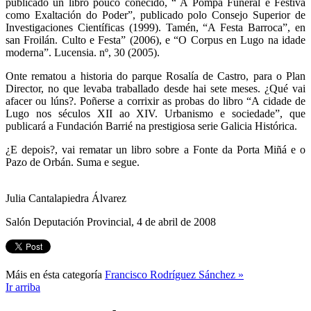
publicado un libro pouco coñecido, “ A Pompa Funeral e Festiva
como Exaltación do Poder”, publicado polo Consejo Superior de
Investigaciones Científicas (1999). Tamén, “A Festa Barroca”, en
san Froilán. Culto e Festa” (2006), e “O Corpus en Lugo na idade
moderna”. Lucensia. nº, 30 (2005).
Onte rematou a historia do parque Rosalía de Castro, para o Plan
Director, no que levaba traballado desde hai sete meses. ¿Qué vai
afacer ou lúns?. Poñerse a corrixir as probas do libro “A cidade de
Lugo nos séculos XII ao XIV. Urbanismo e sociedade”, que
publicará a Fundación Barrié na prestigiosa serie Galicia Histórica.
¿E depois?, vai rematar un libro sobre a Fonte da Porta Miñá e o
Pazo de Orbán. Suma e segue.
Julia Cantalapiedra Álvarez
Salón Deputación Provincial, 4 de abril de 2008
Máis en ésta categoría
Francisco Rodríguez Sánchez »
Ir arriba