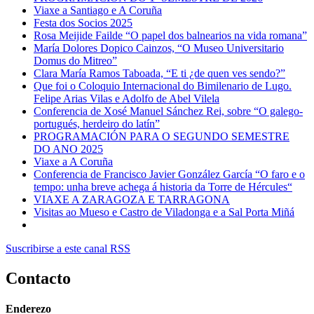
Viaxe a Santiago e A Coruña
Festa dos Socios 2025
Rosa Meijide Failde “O papel dos balnearios na vida romana”
María Dolores Dopico Cainzos, “O Museo Universitario
Domus do Mitreo”
Clara María Ramos Taboada, “E ti ¿de quen ves sendo?”
Que foi o Coloquio Internacional do Bimilenario de Lugo.
Felipe Arias Vilas e Adolfo de Abel Vilela
Conferencia de Xosé Manuel Sánchez Rei, sobre “O galego-
portugués, herdeiro do latín”
PROGRAMACIÓN PARA O SEGUNDO SEMESTRE
DO ANO 2025
Viaxe a A Coruña
Conferencia de Francisco Javier González García “O faro e o
tempo: unha breve achega á historia da Torre de Hércules“
VIAXE A ZARAGOZA E TARRAGONA
Visitas ao Mueso e Castro de Viladonga e a Sal Porta Miñá
Suscribirse a este canal RSS
Contacto
Enderezo