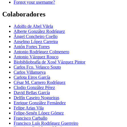
Forgot your username?
Colaboradores
Adolfo de Abel Vilela
Alberte González Rodríguez
Ángel Concheiro Coello
Anselmo López Carreira
Antón Fortes Torres
Antonio Rodríguez Colmenero
Antonio Vázquez Rouco
Biobibliobrafía de Xosé Vázquez Pintor
Carlos Fco. Velasco Souto
Carlos Villanueva
Carlota Eiros García
César M. Carnero Rodríguez
Clodio González Pérez
David Bellas García
Delfín Caseiro Nogueiras
Enrique González Fernández
Felipe Arias Vila
Felipe-Senén López Gómez
Francisco Carballo
Francisco Luís Rodríguez Guerreiro