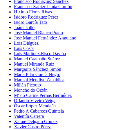
Francisco Rodríguez Sánchez
Francisco Xabier Limia Gardón
Hixinio Flores Rivas
Isidoro Rodríguez Pérez
Isidro García Tato
Joám Trillo
José Manuel Blanco Prado
José Manuel Fernández Anguiano
Lois Diéguez
Luís Costa
Luís Martínez-Risco Daviña
Manuel Caamaño Suárez
Manuel Miranda Ruiz
Margarita Sánchez Simón
María Pilar García Negro
Marisol Mendive Zabaldica
Millán Picouto
Moncho do Orzán
Mª do Carme Pernas Bermúdez
Orlando Viveiro Veiga
Óscar López Mendaña
Pedro A Cabarcos Quintela
Valentín Carrera
Xaime Delgado Gómez
Xavier Castro Pérez