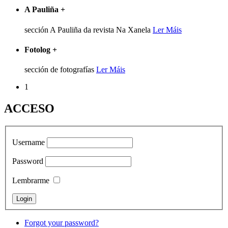
A Pauliña
+
sección A Pauliña da revista Na Xanela
Ler Máis
Fotolog
+
sección de fotografías
Ler Máis
1
ACCESO
Username
Password
Lembrarme
Forgot your password?