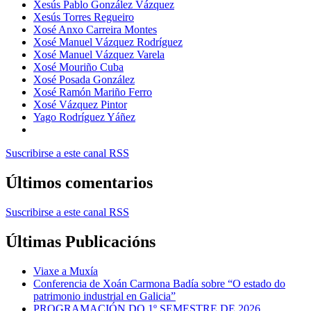
Xesús Pablo González Vázquez
Xesús Torres Regueiro
Xosé Anxo Carreira Montes
Xosé Manuel Vázquez Rodríguez
Xosé Manuel Vázquez Varela
Xosé Mouriño Cuba
Xosé Posada González
Xosé Ramón Mariño Ferro
Xosé Vázquez Pintor
Yago Rodríguez Yáñez
Suscribirse a este canal RSS
Últimos comentarios
Suscribirse a este canal RSS
Últimas Publicacións
Viaxe a Muxía
Conferencia de Xoán Carmona Badía sobre “O estado do
patrimonio industrial en Galicia”
PROGRAMACIÓN DO 1º SEMESTRE DE 2026