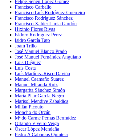
Felipe-Senén López Gómez
Francisco Carballo
Francisco Luís Rodríguez Guerreiro
Francisco Rodríguez Sánchez
Francisco Xabier Limia Gardón
Hixinio Flores Rivas
Isidoro Rodríguez Pérez
Isidro García Tato
Joám Trillo
José Manuel Blanco Prado
José Manuel Fernández Anguiano
Lois Diéguez
Luís Costa
Luís Martínez-Risco Daviña
Manuel Caamaño Suárez
Manuel Miranda Ruiz
Margarita Sánchez Simón
María Pilar García Negro
Marisol Mendive Zabaldica
Millán Picouto
Moncho do Orzán
Mª do Carme Pernas Bermúdez
Orlando Viveiro Veiga
Óscar López Mendaña
Pedro A Cabarcos Quintela