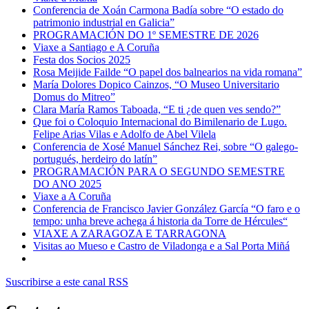
Conferencia de Xoán Carmona Badía sobre “O estado do
patrimonio industrial en Galicia”
PROGRAMACIÓN DO 1º SEMESTRE DE 2026
Viaxe a Santiago e A Coruña
Festa dos Socios 2025
Rosa Meijide Failde “O papel dos balnearios na vida romana”
María Dolores Dopico Cainzos, “O Museo Universitario
Domus do Mitreo”
Clara María Ramos Taboada, “E ti ¿de quen ves sendo?”
Que foi o Coloquio Internacional do Bimilenario de Lugo.
Felipe Arias Vilas e Adolfo de Abel Vilela
Conferencia de Xosé Manuel Sánchez Rei, sobre “O galego-
portugués, herdeiro do latín”
PROGRAMACIÓN PARA O SEGUNDO SEMESTRE
DO ANO 2025
Viaxe a A Coruña
Conferencia de Francisco Javier González García “O faro e o
tempo: unha breve achega á historia da Torre de Hércules“
VIAXE A ZARAGOZA E TARRAGONA
Visitas ao Mueso e Castro de Viladonga e a Sal Porta Miñá
Suscribirse a este canal RSS