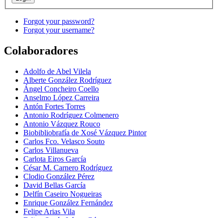
Forgot your password?
Forgot your username?
Colaboradores
Adolfo de Abel Vilela
Alberte González Rodríguez
Ángel Concheiro Coello
Anselmo López Carreira
Antón Fortes Torres
Antonio Rodríguez Colmenero
Antonio Vázquez Rouco
Biobibliobrafía de Xosé Vázquez Pintor
Carlos Fco. Velasco Souto
Carlos Villanueva
Carlota Eiros García
César M. Carnero Rodríguez
Clodio González Pérez
David Bellas García
Delfín Caseiro Nogueiras
Enrique González Fernández
Felipe Arias Vila