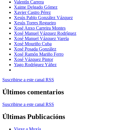
Valentín Carrera
Xaime Delgado Gómez
Xavier Castro Pérez
Xesús Pablo González Vázquez
Xesús Torres Regueiro
Xosé Anxo Carreira Montes
Xosé Manuel Vázquez Rodríguez
Xosé Manuel Vázquez Varela
Xosé Mouriño Cuba
Xosé Posada González
Xosé Ramón Mariño Ferro
Xosé Vázquez Pintor
Yago Rodríguez Yáñez
Suscribirse a este canal RSS
Últimos comentarios
Suscribirse a este canal RSS
Últimas Publicacións
Viaxe a Muxía