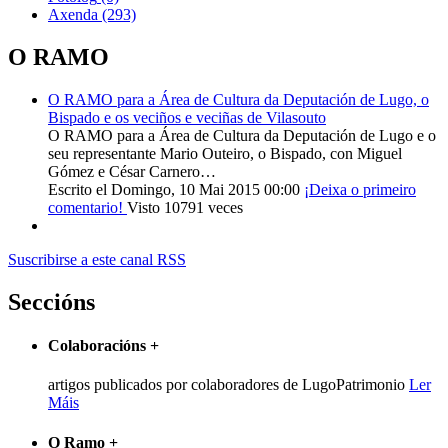
Axenda
(293)
O RAMO
O RAMO para a Área de Cultura da Deputación de Lugo, o
Bispado e os veciños e veciñas de Vilasouto
O RAMO para a Área de Cultura da Deputación de Lugo e o
seu representante Mario Outeiro, o Bispado, con Miguel
Gómez e César Carnero…
Escrito el Domingo, 10 Mai 2015 00:00
¡Deixa o primeiro
comentario!
Visto 10791 veces
Suscribirse a este canal RSS
Seccións
Colaboracións
+
artigos publicados por colaboradores de LugoPatrimonio
Ler
Máis
O Ramo
+