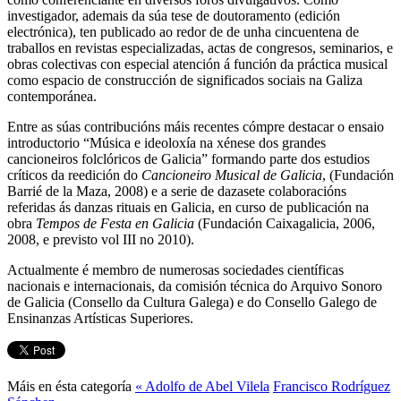
investigador, ademais da súa tese de doutoramento (edición
electrónica), ten publicado ao redor de de unha cincuentena de
traballos en revistas especializadas, actas de congresos, seminarios, e
obras colectivas con especial atención á función da práctica musical
como espacio de construcción de significados sociais na Galiza
contemporánea.
Entre as súas contribucións máis recentes cómpre destacar o ensaio
introductorio “Música e ideoloxía na xénese dos grandes
cancioneiros folclóricos de Galicia” formando parte dos estudios
críticos da reedición do
Cancioneiro Musical de Galicia
, (Fundación
Barrié de la Maza, 2008) e a serie de dazasete colaboracións
referidas ás danzas rituais en Galicia, en curso de publicación na
obra
Tempos de Festa en Galicia
(Fundación Caixagalicia, 2006,
2008, e previsto vol III no 2010).
Actualmente é membro de numerosas sociedades científicas
nacionais e internacionais, da comisión técnica do Arquivo Sonoro
de Galicia (Consello da Cultura Galega) e do Consello Galego de
Ensinanzas Artísticas Superiores.
Máis en ésta categoría
« Adolfo de Abel Vilela
Francisco Rodríguez