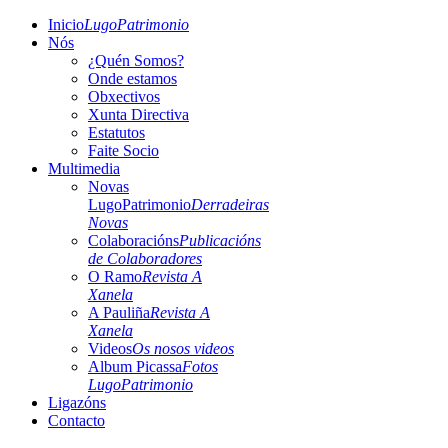
Inicio
LugoPatrimonio
Nós
¿Quén Somos?
Onde estamos
Obxectivos
Xunta Directiva
Estatutos
Faite Socio
Multimedia
Novas
LugoPatrimonio
Derradeiras
Novas
Colaboracións
Publicacións
de Colaboradores
O Ramo
Revista A
Xanela
A Pauliña
Revista A
Xanela
Videos
Os nosos videos
Album Picassa
Fotos
LugoPatrimonio
Ligazóns
Contacto