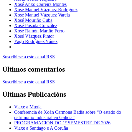
Xosé Anxo Carreira Montes
Xosé Manuel Vázquez Rodríguez
Xosé Manuel Vázquez Varela
Xosé Mouriño Cuba
Xosé Posada González
Xosé Ramón Mariño Ferro
Xosé Vázquez Pintor
Yago Rodríguez Yáñez
Suscribirse a este canal RSS
Últimos comentarios
Suscribirse a este canal RSS
Últimas Publicacións
Viaxe a Muxía
Conferencia de Xoán Carmona Badía sobre “O estado do
patrimonio industrial en Galicia”
PROGRAMACIÓN DO 1º SEMESTRE DE 2026
Viaxe a Santiago e A Coruña