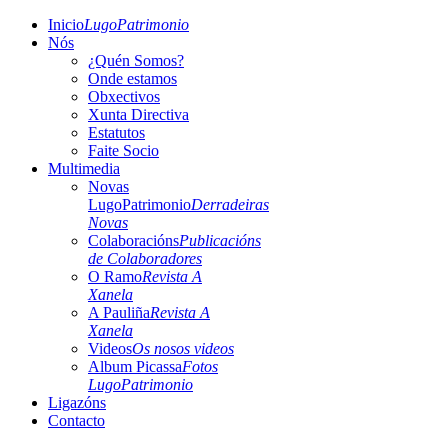
Inicio
LugoPatrimonio
Nós
¿Quén Somos?
Onde estamos
Obxectivos
Xunta Directiva
Estatutos
Faite Socio
Multimedia
Novas
LugoPatrimonio
Derradeiras
Novas
Colaboracións
Publicacións
de Colaboradores
O Ramo
Revista A
Xanela
A Pauliña
Revista A
Xanela
Videos
Os nosos videos
Album Picassa
Fotos
LugoPatrimonio
Ligazóns
Contacto