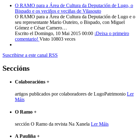
O RAMO para a Área de Cultura da Deputación de Lugo, o
Bispado e os veciños e veciñas de Vilasouto
O RAMO para a Área de Cultura da Deputación de Lugo e o
seu representante Mario Outeiro, o Bispado, con Miguel
Gómez e César Carnero…
Escrito el Domingo, 10 Mai 2015 00:00
¡Deixa o primeiro
comentario!
Visto 10803 veces
Suscribirse a este canal RSS
Seccións
Colaboracións
+
artigos publicados por colaboradores de LugoPatrimonio
Ler
Máis
O Ramo
+
sección O Ramo da revista Na Xanela
Ler Máis
A Pauliña
+