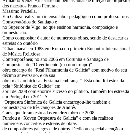
Armando Renzi. Ali assiste também às aulas de direção de orquestra
dos maestros Franco Ferrara e
Massimo Pradella.
Em Galiza realiza um intenso labor pedagógico como professor nos
Conservatórios de Santiago e
no Superior de Vigo, no que ensinou harmonia, composição e
orquestração.
Como compositor é autor de numerosas obras, sendo de destacar as
estreias do oratório
“Chananaea” en 1988 em Roma no primeiro Encontro Internacional
de Música Relixiosa
Contemporânea; no ano 2006 em Corunha e Santiago de
Compostela do “Divertimento (ma non troppo)”
obra encargo da “Real Filharmonía de Galicia” com motivo do seu
décimo aniversario, e da sua
obra mais ambiciosa “Festa na lembrança”. Esta obra foi estreada
pela “Sinfónica de Galicia” em
abril de 2008 com enorme sucesso do público. Também foi estreada
em Portugal em 2011. A
“Orquestra Sinfónica de Galicia encarregou-lhe também a
orquestração de três canções de Andrés
Gaos, que foram estreadas em dezembro de 2008.
Fundou a “Xoven Orquestra de Galicia” e com ela realizou
numerosos concertos e estreias de obras
de compositores galegos e de outros. Dedicou especial atenção à