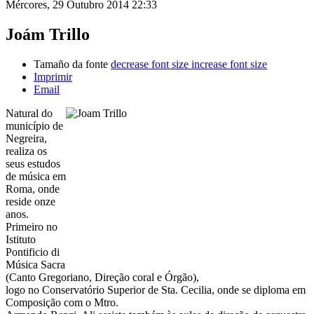
Mércores, 29 Outubro 2014 22:33
Joám Trillo
Tamaño da fonte
decrease font size
increase font size
Imprimir
Email
Natural do
município de
Negreira,
realiza os
seus estudos
de música em
Roma, onde
reside onze
anos.
Primeiro no
Istituto
Pontificio di
Música Sacra
(Canto Gregoriano, Direção coral e Órgão),
logo no Conservatório Superior de Sta. Cecilia, onde se diploma em
Composição com o Mtro.