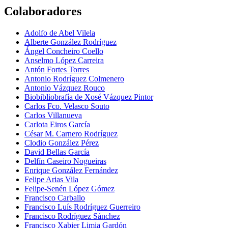
Colaboradores
Adolfo de Abel Vilela
Alberte González Rodríguez
Ángel Concheiro Coello
Anselmo López Carreira
Antón Fortes Torres
Antonio Rodríguez Colmenero
Antonio Vázquez Rouco
Biobibliobrafía de Xosé Vázquez Pintor
Carlos Fco. Velasco Souto
Carlos Villanueva
Carlota Eiros García
César M. Carnero Rodríguez
Clodio González Pérez
David Bellas García
Delfín Caseiro Nogueiras
Enrique González Fernández
Felipe Arias Vila
Felipe-Senén López Gómez
Francisco Carballo
Francisco Luís Rodríguez Guerreiro
Francisco Rodríguez Sánchez
Francisco Xabier Limia Gardón