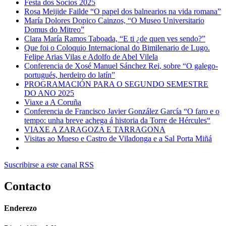
Festa dos Socios 2025
Rosa Meijide Failde “O papel dos balnearios na vida romana”
María Dolores Dopico Cainzos, “O Museo Universitario
Domus do Mitreo”
Clara María Ramos Taboada, “E ti ¿de quen ves sendo?”
Que foi o Coloquio Internacional do Bimilenario de Lugo.
Felipe Arias Vilas e Adolfo de Abel Vilela
Conferencia de Xosé Manuel Sánchez Rei, sobre “O galego-
portugués, herdeiro do latín”
PROGRAMACIÓN PARA O SEGUNDO SEMESTRE
DO ANO 2025
Viaxe a A Coruña
Conferencia de Francisco Javier González García “O faro e o
tempo: unha breve achega á historia da Torre de Hércules“
VIAXE A ZARAGOZA E TARRAGONA
Visitas ao Mueso e Castro de Viladonga e a Sal Porta Miñá
Suscribirse a este canal RSS
Contacto
Enderezo