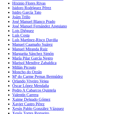
Hixinio Flores Rivas
Isidoro Rodríguez Pérez
Isidro García Tato
Joám Trillo
José Manuel Blanco Prado
José Manuel Fernández Anguiano
Lois Diéguez
Luís Costa
Luís Martínez-Risco Daviña
Manuel Caamaño Suárez
Manuel Miranda Ruiz
Margarita Sánchez Simón
María Pilar García Negro
Marisol Mendive Zabaldica
Millán Picouto
Moncho do Orzán
Mª do Carme Pernas Bermúdez
Orlando Viveiro Veiga
Óscar López Mendaña
Pedro A Cabarcos Quintela
Valentín Carrera
Xaime Delgado Gómez
Xavier Castro Pérez
Xesús Pablo González Vázquez
Xesús Torres Regueiro