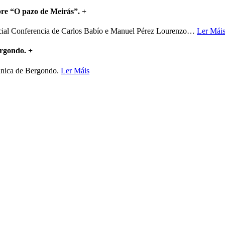
bre “O pazo de Meirás”.
+
ncial Conferencia de Carlos Babío e Manuel Pérez Lourenzo
…
Ler Mái
ergondo.
+
mánica de Bergondo.
Ler Máis