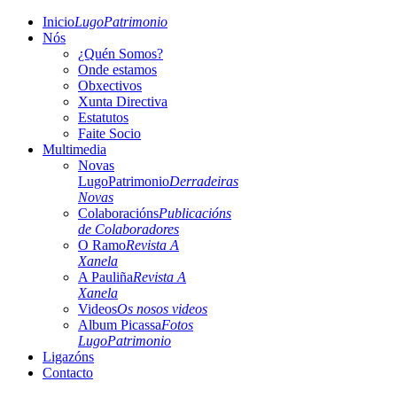
Inicio
LugoPatrimonio
Nós
¿Quén Somos?
Onde estamos
Obxectivos
Xunta Directiva
Estatutos
Faite Socio
Multimedia
Novas
LugoPatrimonio
Derradeiras
Novas
Colaboracións
Publicacións
de Colaboradores
O Ramo
Revista A
Xanela
A Pauliña
Revista A
Xanela
Videos
Os nosos videos
Album Picassa
Fotos
LugoPatrimonio
Ligazóns
Contacto