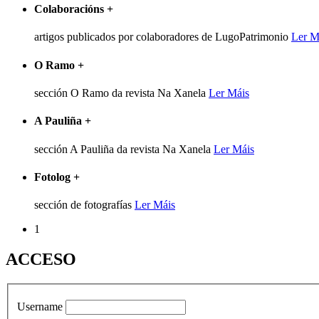
Colaboracións
+
artigos publicados por colaboradores de LugoPatrimonio
Ler M
O Ramo
+
sección O Ramo da revista Na Xanela
Ler Máis
A Pauliña
+
sección A Pauliña da revista Na Xanela
Ler Máis
Fotolog
+
sección de fotografías
Ler Máis
1
ACCESO
Username