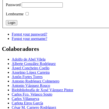
Password
Lembrarme
Forgot your password?
Forgot your username?
Colaboradores
Adolfo de Abel Vilela
Alberte González Rodríguez
Ángel Concheiro Coello
Anselmo López Carreira
Antón Fortes Torres
Antonio Rodríguez Colmenero
Antonio Vázquez Rouco
Biobibliobrafía de Xosé Vázquez Pintor
Carlos Fco. Velasco Souto
Carlos Villanueva
Carlota Eiros García
César M. Carnero Rodríguez