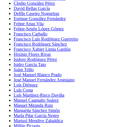
Clodio González Pérez
David Bellas García
Delfín Caseiro Nogueiras
Enrique González Fernández
Felipe Arias Vila
Felipe-Senén López Gómez
Francisco Carballo
Francisco Luís Rodríguez Guerreiro
Francisco Rodríguez Sánchez
Francisco Xabier Limia Gardón
Hixinio Flores Rivas
Isidoro Rodríguez Pérez
Isidro García Tato
Joám Trillo
José Manuel Blanco Prado
José Manuel Fernández Anguiano
Lois Diéguez
Luís Costa
Luís Martínez-Risco Daviña
Manuel Caamaño Suárez
Manuel Miranda Ruiz
Margarita Sánchez Simón
María Pilar García Negro
Marisol Mendive Zabaldica
Millán Picouto