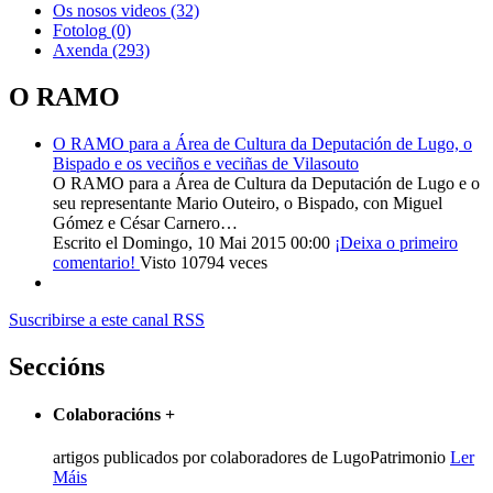
Os nosos videos
(32)
Fotolog
(0)
Axenda
(293)
O RAMO
O RAMO para a Área de Cultura da Deputación de Lugo, o
Bispado e os veciños e veciñas de Vilasouto
O RAMO para a Área de Cultura da Deputación de Lugo e o
seu representante Mario Outeiro, o Bispado, con Miguel
Gómez e César Carnero…
Escrito el Domingo, 10 Mai 2015 00:00
¡Deixa o primeiro
comentario!
Visto 10794 veces
Suscribirse a este canal RSS
Seccións
Colaboracións
+
artigos publicados por colaboradores de LugoPatrimonio
Ler
Máis