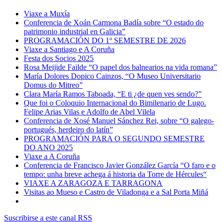
Viaxe a Muxía
Conferencia de Xoán Carmona Badía sobre “O estado do
patrimonio industrial en Galicia”
PROGRAMACIÓN DO 1º SEMESTRE DE 2026
Viaxe a Santiago e A Coruña
Festa dos Socios 2025
Rosa Meijide Failde “O papel dos balnearios na vida romana”
María Dolores Dopico Cainzos, “O Museo Universitario
Domus do Mitreo”
Clara María Ramos Taboada, “E ti ¿de quen ves sendo?”
Que foi o Coloquio Internacional do Bimilenario de Lugo.
Felipe Arias Vilas e Adolfo de Abel Vilela
Conferencia de Xosé Manuel Sánchez Rei, sobre “O galego-
portugués, herdeiro do latín”
PROGRAMACIÓN PARA O SEGUNDO SEMESTRE
DO ANO 2025
Viaxe a A Coruña
Conferencia de Francisco Javier González García “O faro e o
tempo: unha breve achega á historia da Torre de Hércules“
VIAXE A ZARAGOZA E TARRAGONA
Visitas ao Mueso e Castro de Viladonga e a Sal Porta Miñá
Suscribirse a este canal RSS