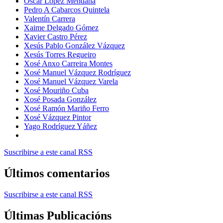
Óscar López Mendaña
Pedro A Cabarcos Quintela
Valentín Carrera
Xaime Delgado Gómez
Xavier Castro Pérez
Xesús Pablo González Vázquez
Xesús Torres Regueiro
Xosé Anxo Carreira Montes
Xosé Manuel Vázquez Rodríguez
Xosé Manuel Vázquez Varela
Xosé Mouriño Cuba
Xosé Posada González
Xosé Ramón Mariño Ferro
Xosé Vázquez Pintor
Yago Rodríguez Yáñez
Suscribirse a este canal RSS
Últimos comentarios
Suscribirse a este canal RSS
Últimas Publicacións