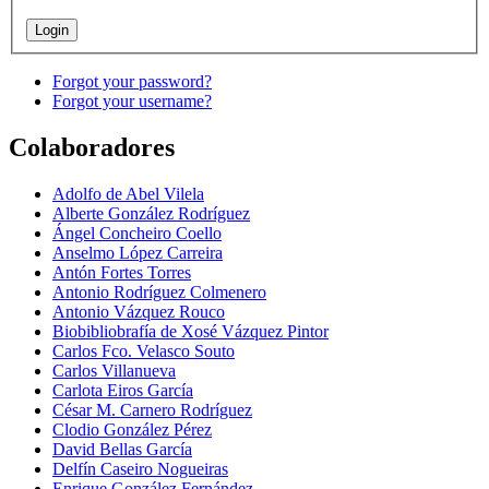
Forgot your password?
Forgot your username?
Colaboradores
Adolfo de Abel Vilela
Alberte González Rodríguez
Ángel Concheiro Coello
Anselmo López Carreira
Antón Fortes Torres
Antonio Rodríguez Colmenero
Antonio Vázquez Rouco
Biobibliobrafía de Xosé Vázquez Pintor
Carlos Fco. Velasco Souto
Carlos Villanueva
Carlota Eiros García
César M. Carnero Rodríguez
Clodio González Pérez
David Bellas García
Delfín Caseiro Nogueiras
Enrique González Fernández