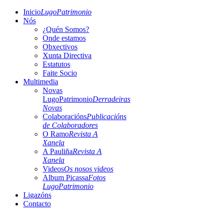
Inicio
LugoPatrimonio
Nós
¿Quén Somos?
Onde estamos
Obxectivos
Xunta Directiva
Estatutos
Faite Socio
Multimedia
Novas
LugoPatrimonio
Derradeiras
Novas
Colaboracións
Publicacións
de Colaboradores
O Ramo
Revista A
Xanela
A Pauliña
Revista A
Xanela
Videos
Os nosos videos
Album Picassa
Fotos
LugoPatrimonio
Ligazóns
Contacto