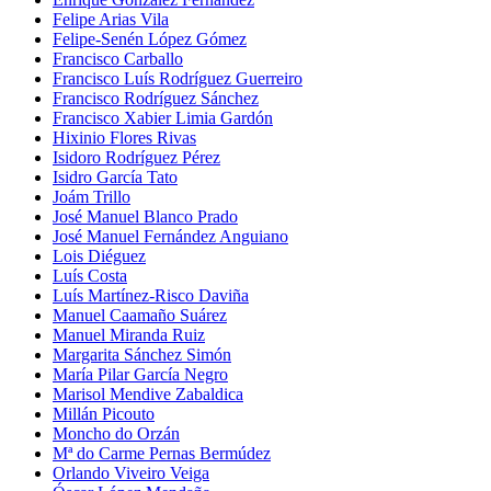
Felipe Arias Vila
Felipe-Senén López Gómez
Francisco Carballo
Francisco Luís Rodríguez Guerreiro
Francisco Rodríguez Sánchez
Francisco Xabier Limia Gardón
Hixinio Flores Rivas
Isidoro Rodríguez Pérez
Isidro García Tato
Joám Trillo
José Manuel Blanco Prado
José Manuel Fernández Anguiano
Lois Diéguez
Luís Costa
Luís Martínez-Risco Daviña
Manuel Caamaño Suárez
Manuel Miranda Ruiz
Margarita Sánchez Simón
María Pilar García Negro
Marisol Mendive Zabaldica
Millán Picouto
Moncho do Orzán
Mª do Carme Pernas Bermúdez
Orlando Viveiro Veiga