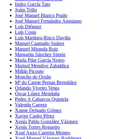
Isidro García Tato
Joám Trillo
José Manuel Blanco Prado
José Manuel Fernández Anguiano
Lois Diéguez
Luís Costa
Luís Martínez-Risco Daviña
Manuel Caamaño Suárez
Manuel Miranda Ruiz
Margarita Sánchez Simón
María Pilar García Negro
Marisol Mendive Zabaldica
Millán Picouto
Moncho do Orzán
Mª do Carme Pernas Bermúdez
Orlando Viveiro Veiga
Óscar López Mendaña
Pedro A Cabarcos Quintela
Valentín Carrera
Xaime Delgado Gómez
Xavier Castro Pérez
Xesús Pablo González Vázquez
Xesús Torres Regueiro
Xosé Anxo Carreira Montes
Xosé Manuel Vázquez Rodríguez