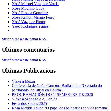
Xosé Manuel Vázquez Varela
Xosé Mouriño Cuba
Xosé Posada González
Xosé Ramón Mariño Ferro
Xosé Vázquez Pintor
Yago Rodríguez Yáñez
Suscribirse a este canal RSS
Últimos comentarios
Suscribirse a este canal RSS
Últimas Publicacións
Viaxe a Muxía
Conferencia de Xoán Carmona Badía sobre “O estado do
patrimonio industrial en Galicia”
PROGRAMACIÓN DO 1º SEMESTRE DE 2026
Viaxe a Santiago e A Coruña
Festa dos Socios 2025
Rosa Meijide Failde “O papel dos balnearios na vida romana”