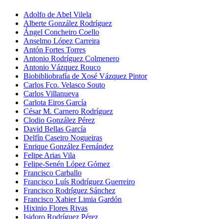
Adolfo de Abel Vilela
Alberte González Rodríguez
Ángel Concheiro Coello
Anselmo López Carreira
Antón Fortes Torres
Antonio Rodríguez Colmenero
Antonio Vázquez Rouco
Biobibliobrafía de Xosé Vázquez Pintor
Carlos Fco. Velasco Souto
Carlos Villanueva
Carlota Eiros García
César M. Carnero Rodríguez
Clodio González Pérez
David Bellas García
Delfín Caseiro Nogueiras
Enrique González Fernández
Felipe Arias Vila
Felipe-Senén López Gómez
Francisco Carballo
Francisco Luís Rodríguez Guerreiro
Francisco Rodríguez Sánchez
Francisco Xabier Limia Gardón
Hixinio Flores Rivas
Isidoro Rodríguez Pérez