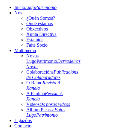
Inicio
LugoPatrimonio
Nós
¿Quén Somos?
Onde estamos
Obxectivos
Xunta Directiva
Estatutos
Faite Socio
Multimedia
Novas
LugoPatrimonio
Derradeiras
Novas
Colaboracións
Publicacións
de Colaboradores
O Ramo
Revista A
Xanela
A Pauliña
Revista A
Xanela
Videos
Os nosos videos
Album Picassa
Fotos
LugoPatrimonio
Ligazóns
Contacto