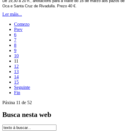
De 19,30 a 20 h., anotacións para a viaxe do 16 de marzo aos pazos de
Oca e Santa Cruz de Rivadulla. Prezo 40 €.
Ler máis...
Comezo
Prev
6
7
8
9
10
11
12
13
14
15
Seguinte
Fin
Páxina 11 de 52
Busca nesta web