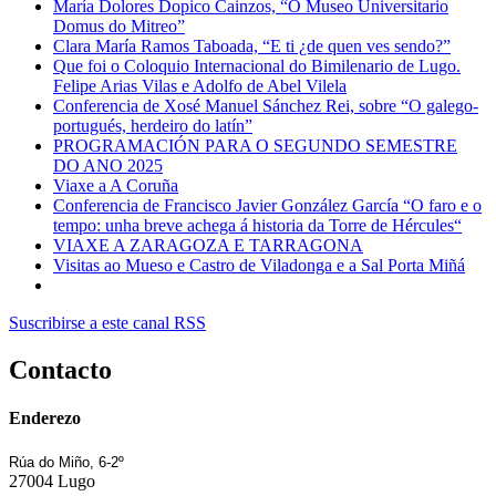
María Dolores Dopico Cainzos, “O Museo Universitario
Domus do Mitreo”
Clara María Ramos Taboada, “E ti ¿de quen ves sendo?”
Que foi o Coloquio Internacional do Bimilenario de Lugo.
Felipe Arias Vilas e Adolfo de Abel Vilela
Conferencia de Xosé Manuel Sánchez Rei, sobre “O galego-
portugués, herdeiro do latín”
PROGRAMACIÓN PARA O SEGUNDO SEMESTRE
DO ANO 2025
Viaxe a A Coruña
Conferencia de Francisco Javier González García “O faro e o
tempo: unha breve achega á historia da Torre de Hércules“
VIAXE A ZARAGOZA E TARRAGONA
Visitas ao Mueso e Castro de Viladonga e a Sal Porta Miñá
Suscribirse a este canal RSS
Contacto
Enderezo
Rúa do Miño, 6-2º
27004 Lugo