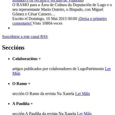
Bispado e os veciños e veciñas de Vilasouto
O RAMO para a Área de Cultura da Deputación de Lugo e o
seu representante Mario Outeiro, o Bispado, con Miguel
Gómez e César Carnero…
Escrito el Domingo, 10 Mai 2015 00:00
¡Deixa o primeiro
comentario!
Visto 10804 veces
Suscribirse a este canal RSS
Seccións
Colaboracións
+
artigos publicados por colaboradores de LugoPatrimonio
Ler
Máis
O Ramo
+
sección O Ramo da revista Na Xanela
Ler Máis
A Pauliña
+
sección A Pauliña da revista Na Xanela
Ler Máis