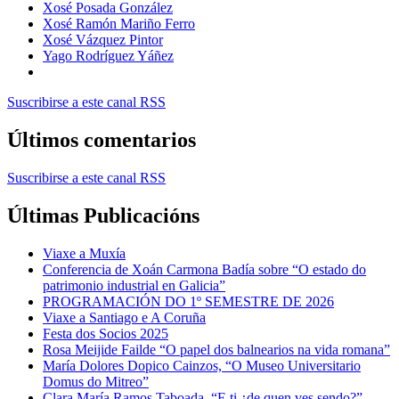
Xosé Posada González
Xosé Ramón Mariño Ferro
Xosé Vázquez Pintor
Yago Rodríguez Yáñez
Suscribirse a este canal RSS
Últimos comentarios
Suscribirse a este canal RSS
Últimas Publicacións
Viaxe a Muxía
Conferencia de Xoán Carmona Badía sobre “O estado do
patrimonio industrial en Galicia”
PROGRAMACIÓN DO 1º SEMESTRE DE 2026
Viaxe a Santiago e A Coruña
Festa dos Socios 2025
Rosa Meijide Failde “O papel dos balnearios na vida romana”
María Dolores Dopico Cainzos, “O Museo Universitario
Domus do Mitreo”
Clara María Ramos Taboada, “E ti ¿de quen ves sendo?”