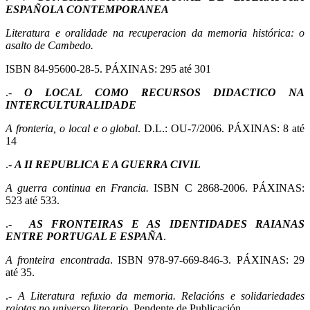
ESPAÑOLA CONTEMPORANEA
Literatura e oralidade na recuperacion da memoria histórica: o
asalto de Cambedo.
ISBN 84-95600-28-5. PÁXINAS: 295 até 301
.-
O LOCAL COMO RECURSOS DIDACTICO NA
INTERCULTURALIDADE
A fronteria, o local e o global
. D.L.: OU-7/2006. PÁXINAS: 8 até
14
.-
A II REPUBLICA E A GUERRA CIVIL
A guerra continua en Francia.
ISBN C 2868-2006. PÁXINAS:
523 até 533.
.-
AS FRONTEIRAS E AS IDENTIDADES RAIANAS
ENTRE PORTUGAL E ESPAÑA
.
A fronteira encontrada
. ISBN 978-97-669-846-3. PÁXINAS: 29
até 35.
.-
A Literatura refuxio da memoria. Relacións e solidariedades
raiotas no universo literario.
Pendente de Publicación