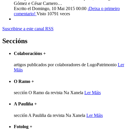
Gómez e César Carnero…
Escrito el Domingo, 10 Mai 2015 00:00
¡Deixa o primeiro
comentario!
Visto 10791 veces
Suscribirse a este canal RSS
Seccións
Colaboracións
+
artigos publicados por colaboradores de LugoPatrimonio
Ler
Máis
O Ramo
+
sección O Ramo da revista Na Xanela
Ler Máis
A Pauliña
+
sección A Pauliña da revista Na Xanela
Ler Máis
Fotolog
+