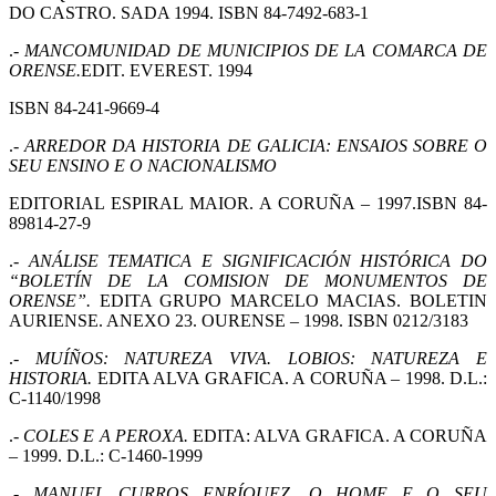
DO CASTRO. SADA 1994. ISBN 84-7492-683-1
.-
MANCOMUNIDAD DE MUNICIPIOS DE LA COMARCA DE
ORENSE.
EDIT. EVEREST. 1994
ISBN 84-241-9669-4
.-
ARREDOR DA HISTORIA DE GALICIA: ENSAIOS SOBRE O
SEU ENSINO E O NACIONALISMO
EDITORIAL ESPIRAL MAIOR. A CORUÑA – 1997.ISBN 84-
89814-27-9
.-
ANÁLISE TEMATICA E SIGNIFICACIÓN HISTÓRICA DO
“BOLETÍN DE LA COMISION DE MONUMENTOS DE
ORENSE”.
EDITA GRUPO MARCELO MACIAS. BOLETIN
AURIENSE. ANEXO 23. OURENSE – 1998. ISBN 0212/3183
.-
MUÍÑOS: NATUREZA VIVA. LOBIOS: NATUREZA E
HISTORIA.
EDITA ALVA GRAFICA. A CORUÑA – 1998. D.L.:
C-1140/1998
.-
COLES E A PEROXA.
EDITA: ALVA GRAFICA. A CORUÑA
– 1999. D.L.: C-1460-1999
.-
MANUEL CURROS ENRÍQUEZ. O HOME E O SEU