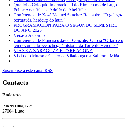
Que foi o Coloquio Internacional do Bimilenario de Lugo.
Felipe Arias Vilas e Adolfo de Abel Vilela
Conferencia de Xosé Manuel Sánchez Rei, sobre “O galego-
portugués, herdeiro do latín”
PROGRAMACIÓN PARA O SEGUNDO SEMESTRE
DO ANO 2025
Viaxe a A Coruña
Conferencia de Francisco Javier González García “O faro e o
tempo: unha breve achega á historia da Torre de Hércules“
VIAXE A ZARAGOZA E TARRAGONA
Visitas ao Mueso e Castro de Viladonga e a Sal Porta Miñá
Suscribirse a este canal RSS
Contacto
Enderezo
Rúa do Miño, 6-2º
27004 Lugo