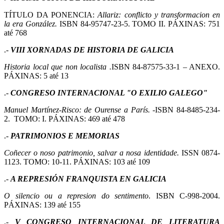
TÍTULO DA PONENCIA:
Allariz: conflicto y transformacion en
la era González.
ISBN 84-95747-23-5. TOMO II. PÁXINAS: 751
até 768
.-
VIII XORNADAS DE HISTORIA DE GALICIA
Historia local que non localista .
ISBN 84-87575-33-1 – ANEXO.
PÁXINAS: 5 até 13
.-
CONGRESO INTERNACIONAL "O EXILIO GALEGO"
Manuel Martínez-Risco: de Ourense a París.
-ISBN 84-8485-234-
2. TOMO: I. PÁXINAS: 469 até 478
.-
PATRIMONIOS E MEMORIAS
Coñecer o noso patrimonio, salvar a nosa identidade.
ISSN 0874-
1123. TOMO: 10-11. PÁXINAS: 103 até 109
.-
A REPRESIÓN FRANQUISTA EN GALICIA
O silencio ou a represion do sentimento
. ISBN C-998-2004.
PÁXINAS: 139 até 155
.-
V CONGRESO INTERNACIONAL DE LITERATURA