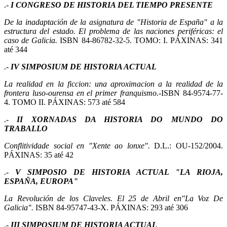
.-
I CONGRESO DE HISTORIA DEL TIEMPO PRESENTE
De la inadaptación de la asignatura de "Historia de España" a la
estructura del estado. El problema de las naciones periféricas: el
caso de Galicia.
ISBN 84-86782-32-5. TOMO: I. PÁXINAS: 341
até 344
.-
IV SIMPOSIUM DE HISTORIA ACTUAL
La realidad en la ficcion: una aproximacion a la realidad de la
frontera luso-ourensa en el primer franquismo.
-ISBN 84-9574-77-
4. TOMO II. PÁXINAS: 573 até 584
.-
II XORNADAS DA HISTORIA DO MUNDO DO
TRABALLO
Conflitividade social en "Xente ao lonxe".
D.L.: OU-152/2004.
PÁXINAS: 35 até 42
.-
V SIMPOSIO DE HISTORIA ACTUAL "LA RIOJA,
ESPAÑA, EUROPA"
La Revolución de los Claveles. El 25 de Abril en"La Voz De
Galicia".
ISBN 84-95747-43-X. PÁXINAS: 293 até 306
.-
III SIMPOSIUM DE HISTORIA ACTUAL