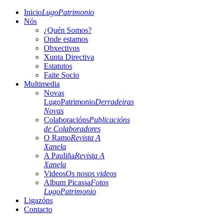
Inicio
LugoPatrimonio
Nós
¿Quén Somos?
Onde estamos
Obxectivos
Xunta Directiva
Estatutos
Faite Socio
Multimedia
Novas
LugoPatrimonio
Derradeiras
Novas
Colaboracións
Publicacións
de Colaboradores
O Ramo
Revista A
Xanela
A Pauliña
Revista A
Xanela
Videos
Os nosos videos
Album Picassa
Fotos
LugoPatrimonio
Ligazóns
Contacto