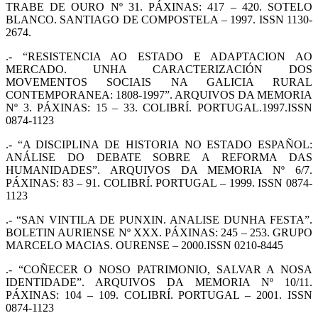
TRABE DE OURO Nº 31. PÁXINAS: 417 – 420. SOTELO
BLANCO. SANTIAGO DE COMPOSTELA – 1997. ISSN 1130-
2674.
.- “RESISTENCIA AO ESTADO E ADAPTACION AO
MERCADO. UNHA CARACTERIZACIÓN DOS
MOVEMENTOS SOCIAIS NA GALICIA RURAL
CONTEMPORANEA: 1808-1997”. ARQUIVOS DA MEMORIA
Nº 3. PÁXINAS: 15 – 33. COLIBRÍ. PORTUGAL.1997.ISSN
0874-1123
.- “A DISCIPLINA DE HISTORIA NO ESTADO ESPAÑOL:
ANÁLISE DO DEBATE SOBRE A REFORMA DAS
HUMANIDADES”. ARQUIVOS DA MEMORIA Nº 6/7.
PÁXINAS: 83 – 91. COLIBRÍ. PORTUGAL – 1999. ISSN 0874-
1123
.- “SAN VINTILA DE PUNXIN. ANALISE DUNHA FESTA”.
BOLETIN AURIENSE Nº XXX. PÁXINAS: 245 – 253. GRUPO
MARCELO MACIAS. OURENSE – 2000.ISSN 0210-8445
.- “COÑECER O NOSO PATRIMONIO, SALVAR A NOSA
IDENTIDADE”. ARQUIVOS DA MEMORIA Nº 10/11.
PÁXINAS: 104 – 109. COLIBRÍ. PORTUGAL – 2001. ISSN
0874-1123