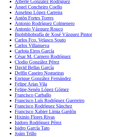
Alberte González Rodríguez
Ángel Concheiro Coello
Anselmo López Carreira
Antón Fortes Torres
Antonio Rodríguez Colmenero
Antonio Vázquez Rouco
Biobibliobrafía de Xosé Vázquez Pintor
Carlos Fco. Velasco Souto
Carlos Villanueva
Carlota Eiros García
César M. Carnero Rodríguez
Clodio González Pérez
David Bellas García
Delfín Caseiro Nogueiras
Enrique González Fernández
Felipe Arias Vila
Felipe-Senén López Gómez
Francisco Carballo
Francisco Luís Rodríguez Guerreiro
Francisco Rodríguez Sánchez
Francisco Xabier Limia Gardón
Hixinio Flores Rivas
Isidoro Rodríguez Pérez
Isidro García Tato
Joám Trillo