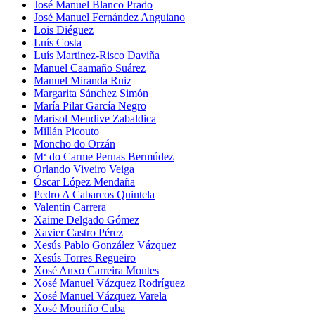
José Manuel Blanco Prado
José Manuel Fernández Anguiano
Lois Diéguez
Luís Costa
Luís Martínez-Risco Daviña
Manuel Caamaño Suárez
Manuel Miranda Ruiz
Margarita Sánchez Simón
María Pilar García Negro
Marisol Mendive Zabaldica
Millán Picouto
Moncho do Orzán
Mª do Carme Pernas Bermúdez
Orlando Viveiro Veiga
Óscar López Mendaña
Pedro A Cabarcos Quintela
Valentín Carrera
Xaime Delgado Gómez
Xavier Castro Pérez
Xesús Pablo González Vázquez
Xesús Torres Regueiro
Xosé Anxo Carreira Montes
Xosé Manuel Vázquez Rodríguez
Xosé Manuel Vázquez Varela
Xosé Mouriño Cuba