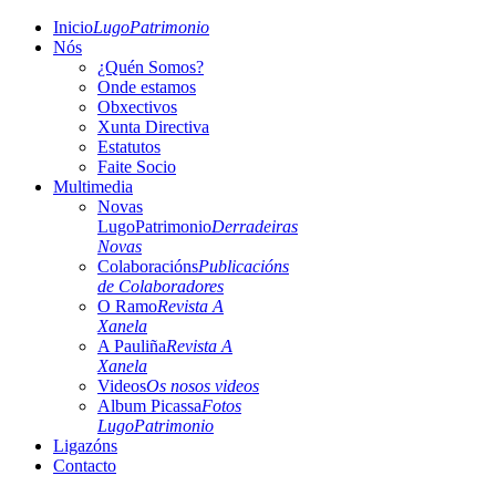
Inicio
LugoPatrimonio
Nós
¿Quén Somos?
Onde estamos
Obxectivos
Xunta Directiva
Estatutos
Faite Socio
Multimedia
Novas
LugoPatrimonio
Derradeiras
Novas
Colaboracións
Publicacións
de Colaboradores
O Ramo
Revista A
Xanela
A Pauliña
Revista A
Xanela
Videos
Os nosos videos
Album Picassa
Fotos
LugoPatrimonio
Ligazóns
Contacto