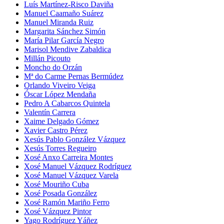
Luís Martínez-Risco Daviña
Manuel Caamaño Suárez
Manuel Miranda Ruiz
Margarita Sánchez Simón
María Pilar García Negro
Marisol Mendive Zabaldica
Millán Picouto
Moncho do Orzán
Mª do Carme Pernas Bermúdez
Orlando Viveiro Veiga
Óscar López Mendaña
Pedro A Cabarcos Quintela
Valentín Carrera
Xaime Delgado Gómez
Xavier Castro Pérez
Xesús Pablo González Vázquez
Xesús Torres Regueiro
Xosé Anxo Carreira Montes
Xosé Manuel Vázquez Rodríguez
Xosé Manuel Vázquez Varela
Xosé Mouriño Cuba
Xosé Posada González
Xosé Ramón Mariño Ferro
Xosé Vázquez Pintor
Yago Rodríguez Yáñez