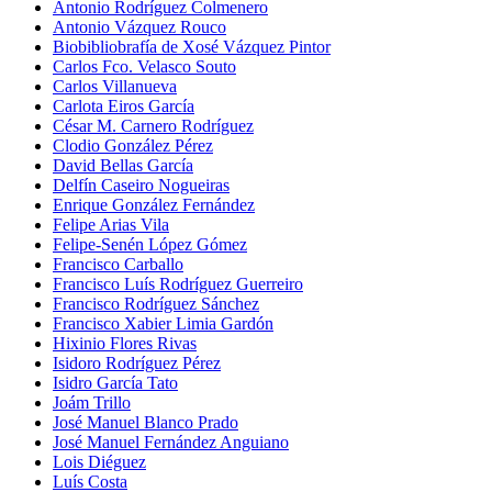
Antonio Rodríguez Colmenero
Antonio Vázquez Rouco
Biobibliobrafía de Xosé Vázquez Pintor
Carlos Fco. Velasco Souto
Carlos Villanueva
Carlota Eiros García
César M. Carnero Rodríguez
Clodio González Pérez
David Bellas García
Delfín Caseiro Nogueiras
Enrique González Fernández
Felipe Arias Vila
Felipe-Senén López Gómez
Francisco Carballo
Francisco Luís Rodríguez Guerreiro
Francisco Rodríguez Sánchez
Francisco Xabier Limia Gardón
Hixinio Flores Rivas
Isidoro Rodríguez Pérez
Isidro García Tato
Joám Trillo
José Manuel Blanco Prado
José Manuel Fernández Anguiano
Lois Diéguez
Luís Costa