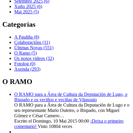
Setembro 2025 (6)
Xuño 2025 (6)
Mai 2025 (5)
Categorías
A Pauliña
(8)
Colaboracións
(11)
Últimas Novas
(551)
O Ramo
(5)
Os nosos videos
(32)
Fotolog
(0)
Axenda
(293)
O RAMO
O RAMO para a Área de Cultura da Deputación de Lugo, o
Bispado e os veciños e veciñas de Vilasouto
O RAMO para a Área de Cultura da Deputación de Lugo e o
seu representante Mario Outeiro, o Bispado, con Miguel
Gómez e César Carnero…
Escrito el Domingo, 10 Mai 2015 00:00
¡Deixa o primeiro
comentario!
Visto 10804 veces