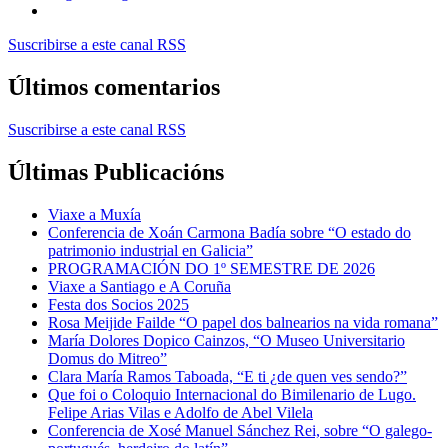
Suscribirse a este canal RSS
Últimos comentarios
Suscribirse a este canal RSS
Últimas Publicacións
Viaxe a Muxía
Conferencia de Xoán Carmona Badía sobre “O estado do
patrimonio industrial en Galicia”
PROGRAMACIÓN DO 1º SEMESTRE DE 2026
Viaxe a Santiago e A Coruña
Festa dos Socios 2025
Rosa Meijide Failde “O papel dos balnearios na vida romana”
María Dolores Dopico Cainzos, “O Museo Universitario
Domus do Mitreo”
Clara María Ramos Taboada, “E ti ¿de quen ves sendo?”
Que foi o Coloquio Internacional do Bimilenario de Lugo.
Felipe Arias Vilas e Adolfo de Abel Vilela
Conferencia de Xosé Manuel Sánchez Rei, sobre “O galego-