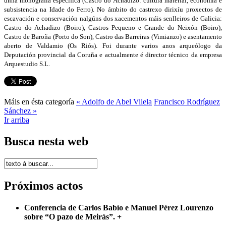
unha monografía específica (Castro do Achadizo: cultura material, economía e
subsistencia na Idade do Ferro). No ámbito do castrexo dirixíu proxectos de
escavación e conservación nalgúns dos xacementos máis senlleiros de Galicia:
Castro do Achadizo (Boiro), Castros Pequeno e Grande do Neixón (Boiro),
Castro de Baroña (Porto do Son), Castro das Barreiras (Vimianzo) e asentamento
aberto de Valdamio (Os Riós). Foi durante varios anos arqueólogo da
Deputación provincial da Coruña e actualmente é director técnico da empresa
Arquestudio S.L.
Máis en ésta categoría
« Adolfo de Abel Vilela
Francisco Rodríguez
Sánchez »
Ir arriba
Busca nesta web
Próximos actos
Conferencia de Carlos Babío e Manuel Pérez Lourenzo
sobre “O pazo de Meirás”.
+