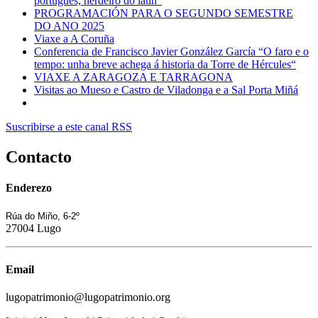
portugués, herdeiro do latín”
PROGRAMACIÓN PARA O SEGUNDO SEMESTRE
DO ANO 2025
Viaxe a A Coruña
Conferencia de Francisco Javier González García “O faro e o
tempo: unha breve achega á historia da Torre de Hércules“
VIAXE A ZARAGOZA E TARRAGONA
Visitas ao Mueso e Castro de Viladonga e a Sal Porta Miñá
Suscribirse a este canal RSS
Contacto
Enderezo
Rúa do Miño, 6-2º
27004 Lugo
Email
lugopatrimonio@lugopatrimonio.org