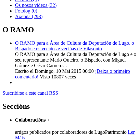
Os nosos videos
(32)
Fotolog
(0)
Axenda
(293)
O RAMO
O RAMO para a Área de Cultura da Deputación de Lugo, o
Bispado e os veciños e veciñas de Vilasouto
O RAMO para a Área de Cultura da Deputación de Lugo e o
seu representante Mario Outeiro, o Bispado, con Miguel
Gómez e César Carnero…
Escrito el Domingo, 10 Mai 2015 00:00
¡Deixa o primeiro
comentario!
Visto 10807 veces
Suscribirse a este canal RSS
Seccións
Colaboracións
+
artigos publicados por colaboradores de LugoPatrimonio
Ler
Máis