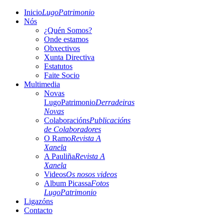
Inicio
LugoPatrimonio
Nós
¿Quén Somos?
Onde estamos
Obxectivos
Xunta Directiva
Estatutos
Faite Socio
Multimedia
Novas
LugoPatrimonio
Derradeiras
Novas
Colaboracións
Publicacións
de Colaboradores
O Ramo
Revista A
Xanela
A Pauliña
Revista A
Xanela
Videos
Os nosos videos
Album Picassa
Fotos
LugoPatrimonio
Ligazóns
Contacto