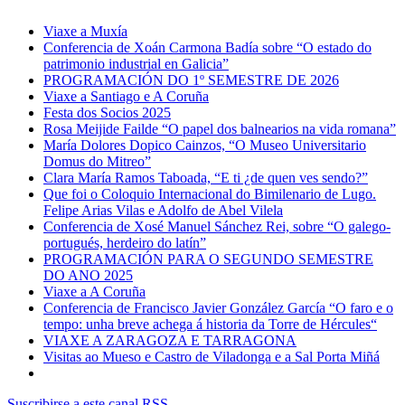
Viaxe a Muxía
Conferencia de Xoán Carmona Badía sobre “O estado do
patrimonio industrial en Galicia”
PROGRAMACIÓN DO 1º SEMESTRE DE 2026
Viaxe a Santiago e A Coruña
Festa dos Socios 2025
Rosa Meijide Failde “O papel dos balnearios na vida romana”
María Dolores Dopico Cainzos, “O Museo Universitario
Domus do Mitreo”
Clara María Ramos Taboada, “E ti ¿de quen ves sendo?”
Que foi o Coloquio Internacional do Bimilenario de Lugo.
Felipe Arias Vilas e Adolfo de Abel Vilela
Conferencia de Xosé Manuel Sánchez Rei, sobre “O galego-
portugués, herdeiro do latín”
PROGRAMACIÓN PARA O SEGUNDO SEMESTRE
DO ANO 2025
Viaxe a A Coruña
Conferencia de Francisco Javier González García “O faro e o
tempo: unha breve achega á historia da Torre de Hércules“
VIAXE A ZARAGOZA E TARRAGONA
Visitas ao Mueso e Castro de Viladonga e a Sal Porta Miñá
Suscribirse a este canal RSS