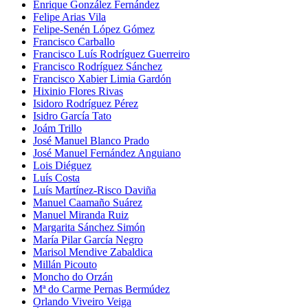
Enrique González Fernández
Felipe Arias Vila
Felipe-Senén López Gómez
Francisco Carballo
Francisco Luís Rodríguez Guerreiro
Francisco Rodríguez Sánchez
Francisco Xabier Limia Gardón
Hixinio Flores Rivas
Isidoro Rodríguez Pérez
Isidro García Tato
Joám Trillo
José Manuel Blanco Prado
José Manuel Fernández Anguiano
Lois Diéguez
Luís Costa
Luís Martínez-Risco Daviña
Manuel Caamaño Suárez
Manuel Miranda Ruiz
Margarita Sánchez Simón
María Pilar García Negro
Marisol Mendive Zabaldica
Millán Picouto
Moncho do Orzán
Mª do Carme Pernas Bermúdez
Orlando Viveiro Veiga