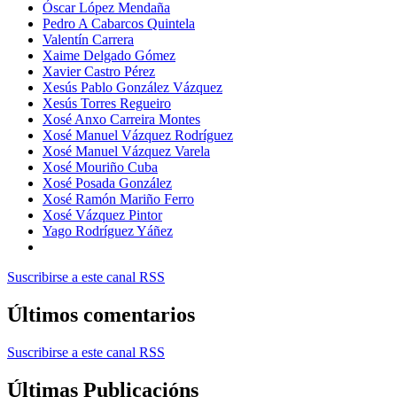
Óscar López Mendaña
Pedro A Cabarcos Quintela
Valentín Carrera
Xaime Delgado Gómez
Xavier Castro Pérez
Xesús Pablo González Vázquez
Xesús Torres Regueiro
Xosé Anxo Carreira Montes
Xosé Manuel Vázquez Rodríguez
Xosé Manuel Vázquez Varela
Xosé Mouriño Cuba
Xosé Posada González
Xosé Ramón Mariño Ferro
Xosé Vázquez Pintor
Yago Rodríguez Yáñez
Suscribirse a este canal RSS
Últimos comentarios
Suscribirse a este canal RSS
Últimas Publicacións