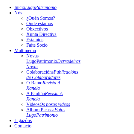
Inicio
LugoPatrimonio
Nós
¿Quén Somos?
Onde estamos
Obxectivos
Xunta Directiva
Estatutos
Faite Socio
Multimedia
Novas
LugoPatrimonio
Derradeiras
Novas
Colaboracións
Publicacións
de Colaboradores
O Ramo
Revista A
Xanela
A Pauliña
Revista A
Xanela
Videos
Os nosos videos
Album Picassa
Fotos
LugoPatrimonio
Ligazóns
Contacto