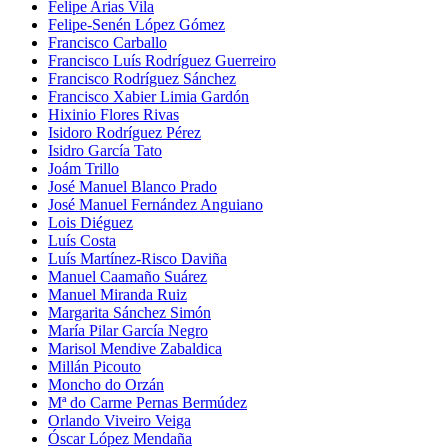
Felipe Arias Vila
Felipe-Senén López Gómez
Francisco Carballo
Francisco Luís Rodríguez Guerreiro
Francisco Rodríguez Sánchez
Francisco Xabier Limia Gardón
Hixinio Flores Rivas
Isidoro Rodríguez Pérez
Isidro García Tato
Joám Trillo
José Manuel Blanco Prado
José Manuel Fernández Anguiano
Lois Diéguez
Luís Costa
Luís Martínez-Risco Daviña
Manuel Caamaño Suárez
Manuel Miranda Ruiz
Margarita Sánchez Simón
María Pilar García Negro
Marisol Mendive Zabaldica
Millán Picouto
Moncho do Orzán
Mª do Carme Pernas Bermúdez
Orlando Viveiro Veiga
Óscar López Mendaña