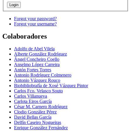
Forgot your password?
Forgot your username?
Colaboradores
Adolfo de Abel Vilela
Alberte González Rodríguez
Ángel Concheiro Coello
Anselmo López Carreira
Antón Fortes Torres
Antonio Rodríguez Colmenero
Antonio Vázquez Rouco
Biobibliobrafía de Xosé Vázquez Pintor
Carlos Fco. Velasco Souto
Carlos Villanueva
Carlota Eiros García
César M. Carnero Rodríguez
Clodio González Pérez
David Bellas García
Delfín Caseiro Nogueiras
Enrique González Fernández