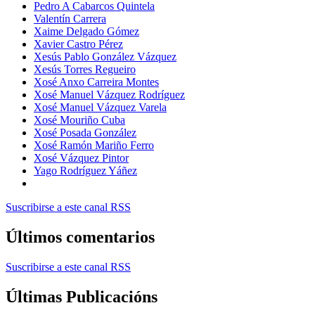
Pedro A Cabarcos Quintela
Valentín Carrera
Xaime Delgado Gómez
Xavier Castro Pérez
Xesús Pablo González Vázquez
Xesús Torres Regueiro
Xosé Anxo Carreira Montes
Xosé Manuel Vázquez Rodríguez
Xosé Manuel Vázquez Varela
Xosé Mouriño Cuba
Xosé Posada González
Xosé Ramón Mariño Ferro
Xosé Vázquez Pintor
Yago Rodríguez Yáñez
Suscribirse a este canal RSS
Últimos comentarios
Suscribirse a este canal RSS
Últimas Publicacións