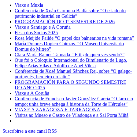
Viaxe a Muxía
Conferencia de Xoán Carmona Badía sobre “O estado do
patrimonio industrial en Galicia”
PROGRAMACIÓN DO 1º SEMESTRE DE 2026
Viaxe a Santiago e A Coruña
Festa dos Socios 2025
Rosa Meijide Failde “O papel dos balnearios na vida romana”
María Dolores Dopico Cainzos, “O Museo Universitario
Domus do Mitreo”
Clara María Ramos Taboada, “E ti ¿de quen ves sendo?”
Que foi o Coloquio Internacional do Bimilenario de Lugo.
Felipe Arias Vilas e Adolfo de Abel Vilela
Conferencia de Xosé Manuel Sánchez Rei, sobre “O galego-
portugués, herdeiro do latín”
PROGRAMACIÓN PARA O SEGUNDO SEMESTRE
DO ANO 2025
Viaxe a A Coruña
Conferencia de Francisco Javier González García “O faro e o
tempo: unha breve achega á historia da Torre de Hércules“
VIAXE A ZARAGOZA E TARRAGONA
Visitas ao Mueso e Castro de Viladonga e a Sal Porta Miñá
Suscribirse a este canal RSS