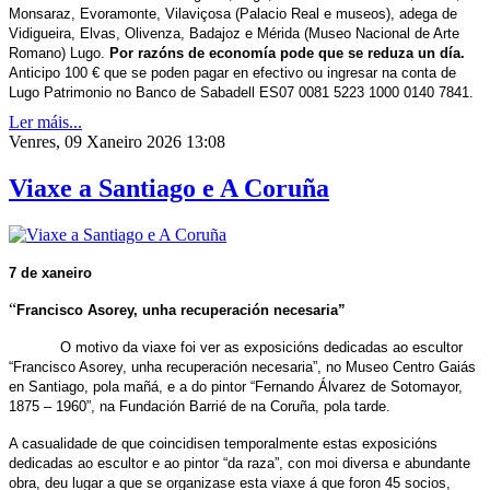
Monsaraz, Evoramonte, Vilaviçosa (Palacio Real e museos), adega de
Vidigueira, Elvas, Olivenza, Badajoz e Mérida (Museo Nacional de Arte
Romano) Lugo.
Por razóns de economía pode que se reduza un día.
Anticipo 100 € que se poden pagar en efectivo ou ingresar na conta de
Lugo Patrimonio no Banco de Sabadell ES07 0081 5223 1000 0140 7841.
Ler máis...
Venres, 09 Xaneiro 2026 13:08
Viaxe a Santiago e A Coruña
7 de xaneiro
“
Francisco Asorey, unha recuperación necesaria”
O motivo da viaxe foi ver as exposicións dedicadas ao escultor
“Francisco Asorey, unha recuperación necesaria”, no Museo Centro Gaiás
en Santiago, pola mañá, e a do pintor “Fernando Álvarez de Sotomayor,
1875 – 1960”, na Fundación Barrié de na Coruña, pola tarde.
A casualidade de que coincidisen temporalmente estas exposicións
dedicadas ao escultor e ao pintor “da raza”, con moi diversa e abundante
obra, deu lugar a que se organizase esta viaxe á que foron 45 socios,