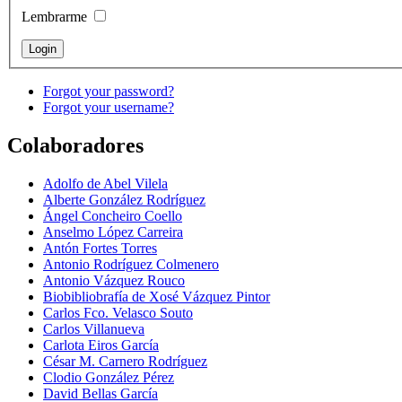
Lembrarme
Forgot your password?
Forgot your username?
Colaboradores
Adolfo de Abel Vilela
Alberte González Rodríguez
Ángel Concheiro Coello
Anselmo López Carreira
Antón Fortes Torres
Antonio Rodríguez Colmenero
Antonio Vázquez Rouco
Biobibliobrafía de Xosé Vázquez Pintor
Carlos Fco. Velasco Souto
Carlos Villanueva
Carlota Eiros García
César M. Carnero Rodríguez
Clodio González Pérez
David Bellas García