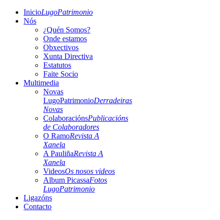
Inicio
LugoPatrimonio
Nós
¿Quén Somos?
Onde estamos
Obxectivos
Xunta Directiva
Estatutos
Faite Socio
Multimedia
Novas
LugoPatrimonio
Derradeiras
Novas
Colaboracións
Publicacións
de Colaboradores
O Ramo
Revista A
Xanela
A Pauliña
Revista A
Xanela
Videos
Os nosos videos
Album Picassa
Fotos
LugoPatrimonio
Ligazóns
Contacto