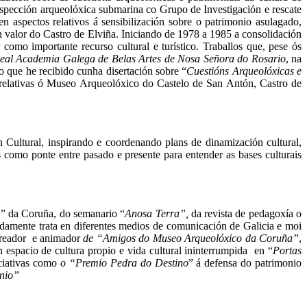
rospección arqueolóxica submarina co Grupo de Investigación e rescate
 aspectos relativos á sensibilización sobre o patrimonio asulagado,
n valor do Castro de Elviña. Iniciando de 1978 a 1985 a consolidación
omo importante recurso cultural e turístico. Traballos que, pese ós
eal Academia Galega de Belas Artes de Nosa Señora do Rosario
, na
no que he recibido cunha disertación sobre “
Cuestións Arqueolóxicas e
o relativas ó Museo Arqueolóxico do Castelo de San Antón, Castro de
ltural, inspirando e coordenando plans de dinamización cultural,
 como ponte entre pasado e presente para entender as bases culturais
a”
da Coruña, do semanario “
Anosa Terra”,
da revista de pedagoxía o
pidamente trata en diferentes medios de comunicación de Galicia e moi
 Creador e animador
de “Amigos do Museo Arqueolóxico da Coruña”
,
n espacio de cultura propio e vida cultural ininterrumpida en “
Portas
iciativas como
o “Premio Pedra do Destino
” á defensa do patrimonio
onio”