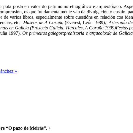
pola posta en valor do patrimonio etnográfico e arqueolóxico. Aspect
 de comprensión, os que fundamentalmente van da divulgación ó ensaio, p
or de varios libros, especialmente sobre cuestións en relación coa ident
rencias, etc.
Museos de A Coruña
(Everest, León 1989),
Artesanía de
nais en Galicia (Proxecto Galicia. Hércules, A Coruña 1999)Festas po
ruña 1997).
Os primeiros galegos:prehistoria e arqueoloxía de Galicia
Sánchez »
bre “O pazo de Meirás”.
+