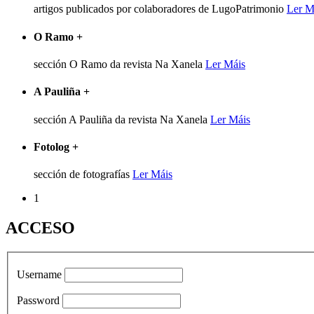
artigos publicados por colaboradores de LugoPatrimonio
Ler M
O Ramo
+
sección O Ramo da revista Na Xanela
Ler Máis
A Pauliña
+
sección A Pauliña da revista Na Xanela
Ler Máis
Fotolog
+
sección de fotografías
Ler Máis
1
ACCESO
Username
Password