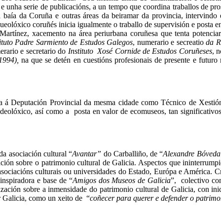
 e unha serie de publicacións, a un tempo que coordina traballos de p
aía da Coruña e outras áreas da beiramar da provincia, intervindo en
ueolóxico coruñés inicia igualmente o traballo de supervisión e posta e
artínez, xacemento na área periurbana coruñesa que tenta potenciar c
tituto Padre Sarmiento de Estudos Galegos
, numerario e secreatio
da R
rario e secretario do
Instituto Xosé Cornide de Estudos Coruñeses
, 
(1994),
na que se detén en cuestións profesionais de presente e futur
á Deputación Provincial da mesma cidade como Técnico de Xestión Cu
deolóxico, así como a posta en valor de ecomuseos, tan significativos
a asociación cultural “
Avantar”
do Carballiño, de “
Alexandre Bóved
ación sobre o patrimonio cultural de Galicia. Aspectos que ininterrum
, asociacións culturais ou universidades do Estado, Európa e América.
inspiradora e base de “
Amigos dos Museos de Galicia
”, colectivo co
ización sobre a inmensidade do patrimonio cultural de Galicia, con in
r Galicia, como un xeito de “
coñecer para querer e defender o patrim