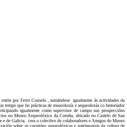
o entón por Ferro Couselo , sumándose igualmente ás actividades da
un tempo que fai prácticas de museoloxía e arqueoloxía co historiador
rticipando igualmente como supervisor de campo nas prospeccións
pectos no Museo Arqueolóxico da Coruña, ubicado no Castelo de San
de e de Galicia, crea o colectivo de colaboradores e Amigos do Museo
ción sobre as cuestións arqueolóxicas e patrimoniais da cultura de