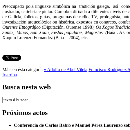
Preocupado pola linguaxe simbólica na tradición galega, así como 
ilustrador, cartelista e pintor. Con obra dirixida a diferentes niveis
de Galicia, folletos, guías, programas de radio, TV, prologuista, aut
investigación arqueolóxica ou histórica, expostos en congreos, confe
Ourense Etnográfico
(Diputación, Ourense 1998
), Os Xogos Tradicio
Santa, Maios, San Xoan, Festas populares, Magostos (
Baía , A Co
Xaquín Lorenzo Fernández (Baía – 2004), etc.
Máis en ésta categoría
« Adolfo de Abel Vilela
Francisco Rodríguez 
Ir arriba
Busca nesta web
Próximos actos
Conferencia de Carlos Babío e Manuel Pérez Lourenzo so