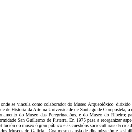
e, onde se vincula como colaborador do Museo Arqueolóxico, dirixid
ade de Historia da Arte na Universidade de Santiago de Compostela, a 
onamento do Museo das Peregrinacións, e do Museo do Ribeiro; pa
ermidade San Guillermo de Fisterra. En 1975 pasa a reorganizar as
titución do museo ó gran público e ás cuestións socioculturais da cida
dos Museos de Galicia. Coa mesma ansia de dinamización e sesibiliza