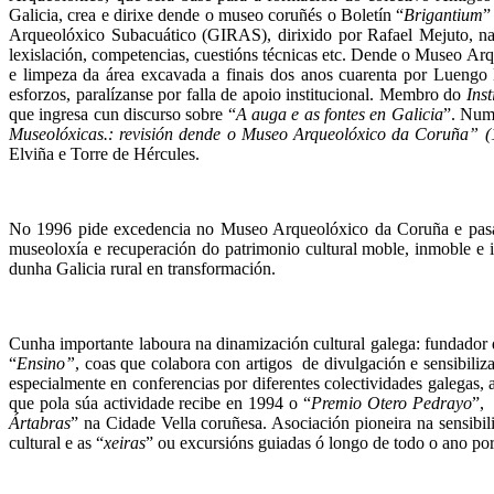
Galicia, crea e dirixe dende o museo coruñés o Boletín “
Brigantium
”
Arqueolóxico Subacuático (GIRAS), dirixido por Rafael Mejuto, na b
lexislación, competencias, cuestións técnicas etc. Dende o Museo Arq
e limpeza da área excavada a finais dos anos cuarenta por Luengo M
esforzos, paralízanse por falla de apoio institucional. Membro do
Ins
que ingresa cun discurso sobre “
A auga e as fontes en Galicia
”. Nume
Museolóxicas.: revisión dende o Museo Arqueolóxico da Coruña” 
Elviña e Torre de Hércules.
No 1996 pide excedencia no Museo Arqueolóxico da Coruña e pasa 
museoloxía e recuperación do patrimonio cultural moble, inmoble e i
dunha Galicia rural en transformación.
Cunha importante laboura na dinamización cultural galega: fundador d
“
Ensino”
, coas que colabora con artigos de divulgación e sensibiliz
especialmente en conferencias por diferentes colectividades galegas
que pola súa actividade recibe en 1994 o “
Premio Otero Pedrayo
”, 
Ártabras
” na Cidade Vella coruñesa. Asociación pioneira na sensibil
cultural e as “
xeiras
” ou excursións guiadas ó longo de todo o ano po