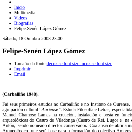
Inicio
Multimedia
Videos
Biografias
Felipe-Senén López Gómez
Sábado, 18 Outubro 2008 23:00
Felipe-Senén López Gómez
Tamaño da fonte
decrease font size
increase font size
Imprimir
Email
(Carballiño 1948).
Fai seus primeiros estudos no Carballiño e no Instituto de Ourens
agrupación cultural “
Auriense”.
Estuda Filosofía e Letras, especialid
Manuel Chamoso Lamas na creación, instalación e posta en funci
arqueolóxicas do Castro de Viladonga (Castro de Rei, Lugo) e na 
Antón, sendo nomeado director-conservador. Coa ansia de abrir a ins
Arqueolóxico, que será base para a formación do colectivo Amigos 