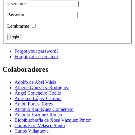
Username
Password
Lembrarme
Forgot your password?
Forgot your username?
Colaboradores
Adolfo de Abel Vilela
Alberte González Rodríguez
Ángel Concheiro Coello
Anselmo López Carreira
Antón Fortes Torres
Antonio Rodríguez Colmenero
Antonio Vázquez Rouco
Biobibliobrafía de Xosé Vázquez Pintor
Carlos Fco. Velasco Souto
Carlos Villanueva