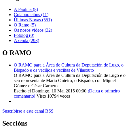
A Pauliña
(8)
Colaboracións
(11)
Últimas Novas
(551)
O Ramo
(5)
Os nosos videos
(32)
Fotolog
(0)
Axenda
(293)
O RAMO
O RAMO para a Área de Cultura da Deputación de Lugo, o
Bispado e os veciños e veciñas de Vilasouto
O RAMO para a Área de Cultura da Deputación de Lugo e o
seu representante Mario Outeiro, o Bispado, con Miguel
Gómez e César Carnero…
Escrito el Domingo, 10 Mai 2015 00:00
¡Deixa o primeiro
comentario!
Visto 10794 veces
Suscribirse a este canal RSS
Seccións