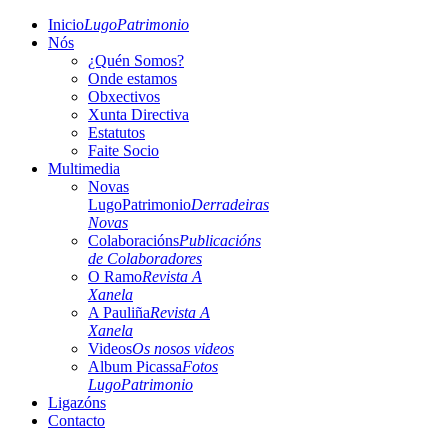
Inicio
LugoPatrimonio
Nós
¿Quén Somos?
Onde estamos
Obxectivos
Xunta Directiva
Estatutos
Faite Socio
Multimedia
Novas
LugoPatrimonio
Derradeiras
Novas
Colaboracións
Publicacións
de Colaboradores
O Ramo
Revista A
Xanela
A Pauliña
Revista A
Xanela
Videos
Os nosos videos
Album Picassa
Fotos
LugoPatrimonio
Ligazóns
Contacto