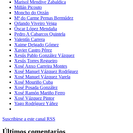
Marisol Mendive Zabaldica
Millán Picouto
Moncho do Orzán
Mª do Carme Pernas Bermúdez
Orlando Viveiro Veiga
Óscar López Mendaña
Pedro A Cabarcos Quintela
Valentín Carrera
Xaime Delgado Gómez
Xavier Castro Pérez
Xesús Pablo González Vázquez
Xesús Torres Regueiro
Xosé Anxo Carreira Montes
Xosé Manuel Vázquez Rodríguez
Xosé Manuel Vázquez Varela
Xosé Mouriño Cuba
Xosé Posada González
Xosé Ramón Mariño Ferro
Xosé Vázquez Pintor
Yago Rodríguez Yáñez
Suscribirse a este canal RSS
Últimos comentarios