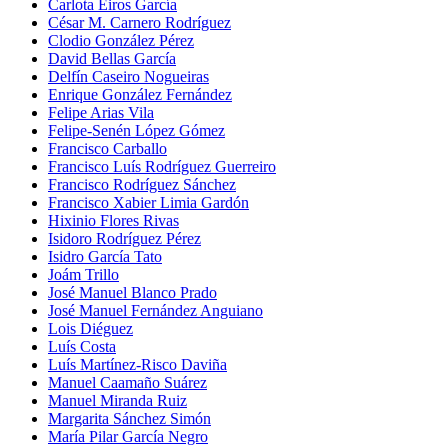
Carlota Eiros García
César M. Carnero Rodríguez
Clodio González Pérez
David Bellas García
Delfín Caseiro Nogueiras
Enrique González Fernández
Felipe Arias Vila
Felipe-Senén López Gómez
Francisco Carballo
Francisco Luís Rodríguez Guerreiro
Francisco Rodríguez Sánchez
Francisco Xabier Limia Gardón
Hixinio Flores Rivas
Isidoro Rodríguez Pérez
Isidro García Tato
Joám Trillo
José Manuel Blanco Prado
José Manuel Fernández Anguiano
Lois Diéguez
Luís Costa
Luís Martínez-Risco Daviña
Manuel Caamaño Suárez
Manuel Miranda Ruiz
Margarita Sánchez Simón
María Pilar García Negro