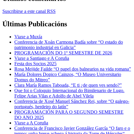
Suscribirse a este canal RSS
Últimas Publicacións
Viaxe a Muxía
Conferencia de Xoán Carmona Badía sobre “O estado do
patrimonio industrial en Galicia”
PROGRAMACIÓN DO 1º SEMESTRE DE 2026
Viaxe a Santiago e A Coruña
Festa dos Socios 2025
Rosa Meijide Failde “O papel dos balnearios na vida romana”
María Dolores Dopico Cainzos, “O Museo Universitario
Domus do Mitreo”
Clara María Ramos Taboada, “E ti ¿de quen ves sendo?”
Que foi o Coloquio Internacional do Bimilenario de Lugo.
Felipe Arias Vilas e Adolfo de Abel Vilela
Conferencia de Xosé Manuel Sánchez Rei, sobre “O galego-
portugués, herdeiro do latín”
PROGRAMACIÓN PARA O SEGUNDO SEMESTRE
DO ANO 2025
Viaxe a A Coruña
Conferencia de Francisco Javier González García “O faro e o
tempo: unha breve achega á historia da Torre de Hércules“