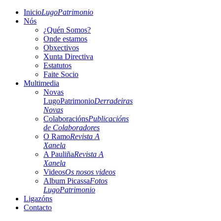
Inicio
LugoPatrimonio
Nós
¿Quén Somos?
Onde estamos
Obxectivos
Xunta Directiva
Estatutos
Faite Socio
Multimedia
Novas
LugoPatrimonio
Derradeiras
Novas
Colaboracións
Publicacións
de Colaboradores
O Ramo
Revista A
Xanela
A Pauliña
Revista A
Xanela
Videos
Os nosos videos
Album Picassa
Fotos
LugoPatrimonio
Ligazóns
Contacto