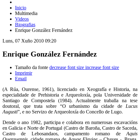
Inicio
Multimedia
Videos
Biografias
Enrique González Fernández
Luns, 07 Xuño 2010 09:20
Enrique González Fernández
Tamaño da fonte
decrease font size
increase font size
Imprimir
Email
(A Rúa, Ourense, 1961), licenciado en Xeografía e Historia, na
especialidade de Prehistoria e Arqueoloxía, pola Universidade de
Santiago de Compostela (1984). Actualmente traballa na tese
doutoral, que trata sobre “O urbanismo da cidade de
Lucus
Augusti
”, e no Servizo de Arqueoloxía do Concello de Lugo.
Dende o ano 1982, participa e colabora en numerosas escavacións
en Galicia e Norte de Portugal (Castro de Baroña, Castro de Saceda,
Castro de Lebosandaos, campamento romano de
Aquis
Querquennis
, cidade romana de
Aquae Flaviae
– Chaves -, Braga,