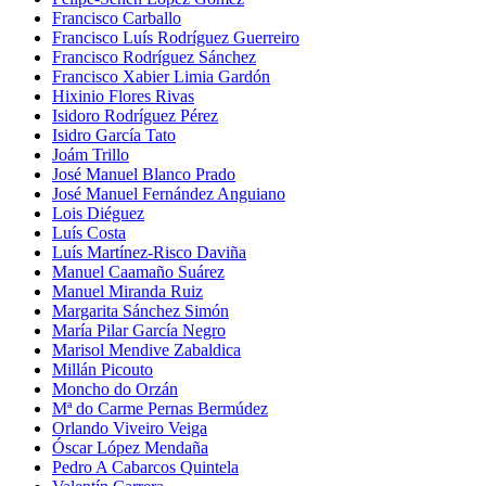
Francisco Carballo
Francisco Luís Rodríguez Guerreiro
Francisco Rodríguez Sánchez
Francisco Xabier Limia Gardón
Hixinio Flores Rivas
Isidoro Rodríguez Pérez
Isidro García Tato
Joám Trillo
José Manuel Blanco Prado
José Manuel Fernández Anguiano
Lois Diéguez
Luís Costa
Luís Martínez-Risco Daviña
Manuel Caamaño Suárez
Manuel Miranda Ruiz
Margarita Sánchez Simón
María Pilar García Negro
Marisol Mendive Zabaldica
Millán Picouto
Moncho do Orzán
Mª do Carme Pernas Bermúdez
Orlando Viveiro Veiga
Óscar López Mendaña
Pedro A Cabarcos Quintela