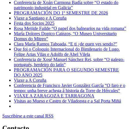
Conferencia de Xoán Carmona Badía sobre “O estado do
patrimonio industrial en Galicia”
PROGRAMACIÓN DO 1º SEMESTRE DE 2026
Viaxe a Santiago e A Coruña
Festa dos Socios 2025
Rosa Meijide Failde “O papel dos balnearios na vida romana”
María Dolores Dopico Cainzos, “O Museo Universitario
Domus do Mitreo”
Clara María Ramos Taboada, “E ti ¿de quen ves sendo?”
Que foi o Coloquio Internacional do Bimilenario de Lugo.
Felipe Arias Vilas e Adolfo de Abel Vilela
Conferencia de Xosé Manuel Sánchez Rei, sobre “O galego-
portugués, herdeiro do latín”
PROGRAMACIÓN PARA O SEGUNDO SEMESTRE
DO ANO 2025
Viaxe a A Coruña
Conferencia de Francisco Javier González García “O faro e o
tempo: unha breve achega á historia da Torre de Hércules“
VIAXE A ZARAGOZA E TARRAGONA
Visitas ao Mueso e Castro de Viladonga e a Sal Porta Miñá
Suscribirse a este canal RSS
Contacto