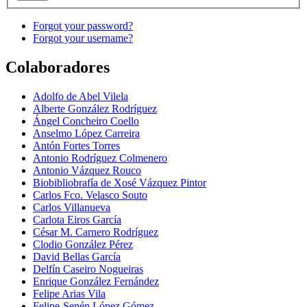
Forgot your password?
Forgot your username?
Colaboradores
Adolfo de Abel Vilela
Alberte González Rodríguez
Ángel Concheiro Coello
Anselmo López Carreira
Antón Fortes Torres
Antonio Rodríguez Colmenero
Antonio Vázquez Rouco
Biobibliobrafía de Xosé Vázquez Pintor
Carlos Fco. Velasco Souto
Carlos Villanueva
Carlota Eiros García
César M. Carnero Rodríguez
Clodio González Pérez
David Bellas García
Delfín Caseiro Nogueiras
Enrique González Fernández
Felipe Arias Vila
Felipe-Senén López Gómez