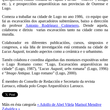
etc. ), e prospeccións arqueolóxicas nas provincias de Ourense e
Lugo.
Comeza a traballar na cidade de Lugo no ano 1986, co equipo que
fai as escavacións dos aparcadoiros subterráneos, baixo a dirección
do profesor
Antonio Rodríguez Colmenero
, Dende aquela,
colaborou e dirixiu varias escavacións tanto na cidade como na
muralla.
Colaborador en diferentes publicacións, cursos, simposios e
congresos, a súa liña de investigación está centranda na cidade de
Lucus Augusti
, tocando aspectos como a cerámica e o urbanismo.
Tamén colabora e coordina algunhas das montaxes expositivas sobre
o Lugo Romano como: “Lugo, Escavacións arqueolóxicas na
cidade” (Lugo, 1987), “
Lucus Augusti, urbs
romana” (Lugo, 1996)
e “
Imago Antiqua
. Lugo romano” (Lugo, 2000).
É membro do Consello de Redacción e Secretario da revista
Larouco
, editada polo Grupo Arqueolóxico Larouco.
Máis en ésta categoría
« Adolfo de Abel Vilela
Marisol Mendive
Zabaldica »