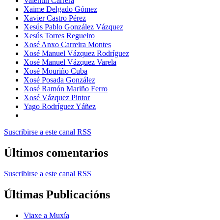
Valentín Carrera
Xaime Delgado Gómez
Xavier Castro Pérez
Xesús Pablo González Vázquez
Xesús Torres Regueiro
Xosé Anxo Carreira Montes
Xosé Manuel Vázquez Rodríguez
Xosé Manuel Vázquez Varela
Xosé Mouriño Cuba
Xosé Posada González
Xosé Ramón Mariño Ferro
Xosé Vázquez Pintor
Yago Rodríguez Yáñez
Suscribirse a este canal RSS
Últimos comentarios
Suscribirse a este canal RSS
Últimas Publicacións
Viaxe a Muxía