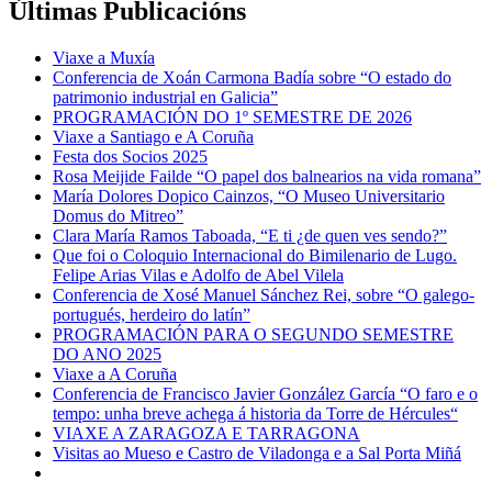
Últimas Publicacións
Viaxe a Muxía
Conferencia de Xoán Carmona Badía sobre “O estado do
patrimonio industrial en Galicia”
PROGRAMACIÓN DO 1º SEMESTRE DE 2026
Viaxe a Santiago e A Coruña
Festa dos Socios 2025
Rosa Meijide Failde “O papel dos balnearios na vida romana”
María Dolores Dopico Cainzos, “O Museo Universitario
Domus do Mitreo”
Clara María Ramos Taboada, “E ti ¿de quen ves sendo?”
Que foi o Coloquio Internacional do Bimilenario de Lugo.
Felipe Arias Vilas e Adolfo de Abel Vilela
Conferencia de Xosé Manuel Sánchez Rei, sobre “O galego-
portugués, herdeiro do latín”
PROGRAMACIÓN PARA O SEGUNDO SEMESTRE
DO ANO 2025
Viaxe a A Coruña
Conferencia de Francisco Javier González García “O faro e o
tempo: unha breve achega á historia da Torre de Hércules“
VIAXE A ZARAGOZA E TARRAGONA
Visitas ao Mueso e Castro de Viladonga e a Sal Porta Miñá