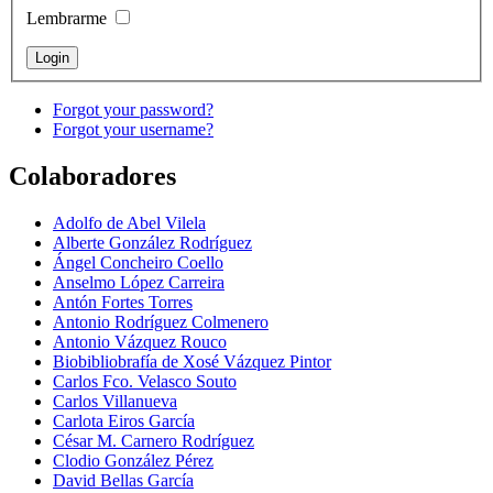
Lembrarme
Forgot your password?
Forgot your username?
Colaboradores
Adolfo de Abel Vilela
Alberte González Rodríguez
Ángel Concheiro Coello
Anselmo López Carreira
Antón Fortes Torres
Antonio Rodríguez Colmenero
Antonio Vázquez Rouco
Biobibliobrafía de Xosé Vázquez Pintor
Carlos Fco. Velasco Souto
Carlos Villanueva
Carlota Eiros García
César M. Carnero Rodríguez
Clodio González Pérez
David Bellas García