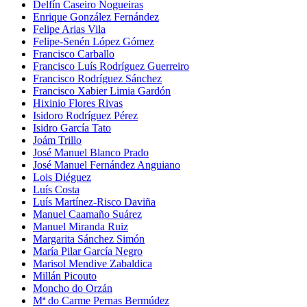
Delfín Caseiro Nogueiras
Enrique González Fernández
Felipe Arias Vila
Felipe-Senén López Gómez
Francisco Carballo
Francisco Luís Rodríguez Guerreiro
Francisco Rodríguez Sánchez
Francisco Xabier Limia Gardón
Hixinio Flores Rivas
Isidoro Rodríguez Pérez
Isidro García Tato
Joám Trillo
José Manuel Blanco Prado
José Manuel Fernández Anguiano
Lois Diéguez
Luís Costa
Luís Martínez-Risco Daviña
Manuel Caamaño Suárez
Manuel Miranda Ruiz
Margarita Sánchez Simón
María Pilar García Negro
Marisol Mendive Zabaldica
Millán Picouto
Moncho do Orzán
Mª do Carme Pernas Bermúdez