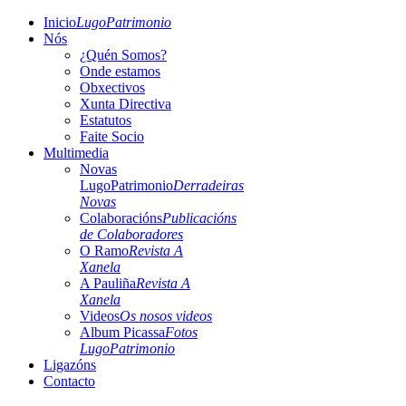
Inicio
LugoPatrimonio
Nós
¿Quén Somos?
Onde estamos
Obxectivos
Xunta Directiva
Estatutos
Faite Socio
Multimedia
Novas
LugoPatrimonio
Derradeiras
Novas
Colaboracións
Publicacións
de Colaboradores
O Ramo
Revista A
Xanela
A Pauliña
Revista A
Xanela
Videos
Os nosos videos
Album Picassa
Fotos
LugoPatrimonio
Ligazóns
Contacto