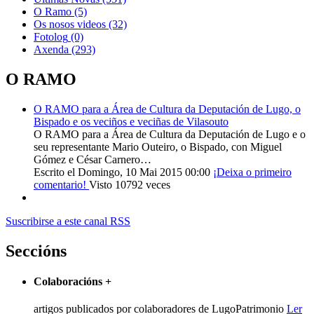
O Ramo
(5)
Os nosos videos
(32)
Fotolog
(0)
Axenda
(293)
O RAMO
O RAMO para a Área de Cultura da Deputación de Lugo, o
Bispado e os veciños e veciñas de Vilasouto
O RAMO para a Área de Cultura da Deputación de Lugo e o
seu representante Mario Outeiro, o Bispado, con Miguel
Gómez e César Carnero…
Escrito el Domingo, 10 Mai 2015 00:00
¡Deixa o primeiro
comentario!
Visto 10792 veces
Suscribirse a este canal RSS
Seccións
Colaboracións
+
artigos publicados por colaboradores de LugoPatrimonio
Ler