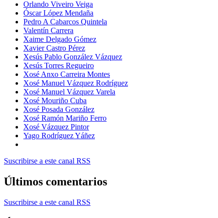
Orlando Viveiro Veiga
Óscar López Mendaña
Pedro A Cabarcos Quintela
Valentín Carrera
Xaime Delgado Gómez
Xavier Castro Pérez
Xesús Pablo González Vázquez
Xesús Torres Regueiro
Xosé Anxo Carreira Montes
Xosé Manuel Vázquez Rodríguez
Xosé Manuel Vázquez Varela
Xosé Mouriño Cuba
Xosé Posada González
Xosé Ramón Mariño Ferro
Xosé Vázquez Pintor
Yago Rodríguez Yáñez
Suscribirse a este canal RSS
Últimos comentarios
Suscribirse a este canal RSS