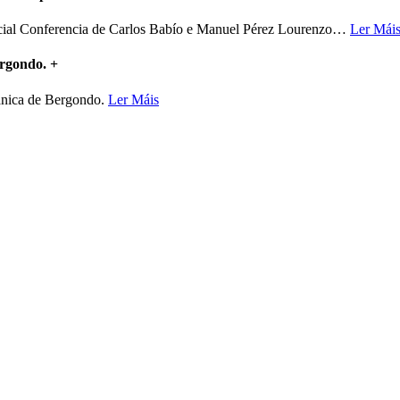
ncial Conferencia de Carlos Babío e Manuel Pérez Lourenzo
…
Ler Mái
ergondo.
+
mánica de Bergondo.
Ler Máis