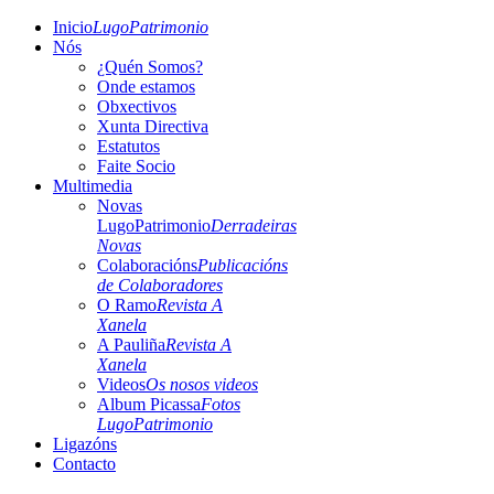
Inicio
LugoPatrimonio
Nós
¿Quén Somos?
Onde estamos
Obxectivos
Xunta Directiva
Estatutos
Faite Socio
Multimedia
Novas
LugoPatrimonio
Derradeiras
Novas
Colaboracións
Publicacións
de Colaboradores
O Ramo
Revista A
Xanela
A Pauliña
Revista A
Xanela
Videos
Os nosos videos
Album Picassa
Fotos
LugoPatrimonio
Ligazóns
Contacto