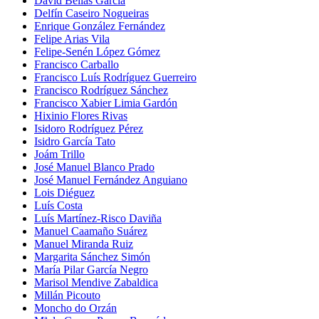
David Bellas García
Delfín Caseiro Nogueiras
Enrique González Fernández
Felipe Arias Vila
Felipe-Senén López Gómez
Francisco Carballo
Francisco Luís Rodríguez Guerreiro
Francisco Rodríguez Sánchez
Francisco Xabier Limia Gardón
Hixinio Flores Rivas
Isidoro Rodríguez Pérez
Isidro García Tato
Joám Trillo
José Manuel Blanco Prado
José Manuel Fernández Anguiano
Lois Diéguez
Luís Costa
Luís Martínez-Risco Daviña
Manuel Caamaño Suárez
Manuel Miranda Ruiz
Margarita Sánchez Simón
María Pilar García Negro
Marisol Mendive Zabaldica
Millán Picouto
Moncho do Orzán