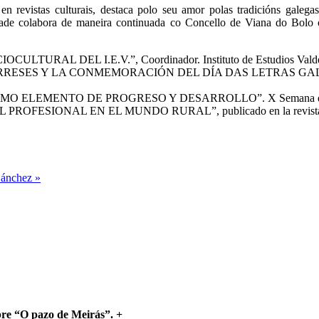
en revistas culturais, destaca polo seu amor polas tradicións gale
idade colabora de maneira continuada co Concello de Viana do Bolo 
L DEL I.E.V.”, Coordinador. Instituto de Estudios Valdeorres
SES Y LA CONMEMORACIÓN DEL DÍA DAS LETRAS GALEGAS” publ
EMENTO DE PROGRESO Y DESARROLLO”. X Semana de Historia de
OFESIONAL EN EL MUNDO RURAL”, publicado en la revista PAN
Sánchez »
bre “O pazo de Meirás”.
+