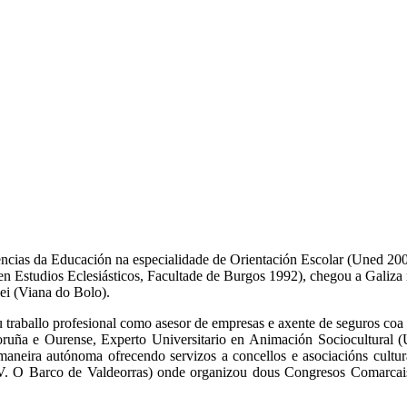
encias da Educación na especialidade de Orientación Escolar (Uned 20
 en Estudios Eclesiásticos, Facultade de Burgos 1992), chegou a Galiz
ei (Viana do Bolo).
traballo profesional como asesor de empresas e axente de seguros coa 
oruña e Ourense, Experto Universitario en Animación Sociocultural 
 maneira autónoma ofrecendo servizos a concellos e asociacións cult
E.V. O Barco de Valdeorras) onde organizou dous Congresos Comarcai