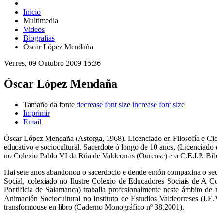
Inicio
Multimedia
Videos
Biografias
Óscar López Mendaña
Venres, 09 Outubro 2009 15:36
Óscar López Mendaña
Tamaño da fonte
decrease font size
increase font size
Imprimir
Email
Óscar López Mendaña (Astorga, 1968). Licenciado en Filosofía e Ci
educativo e sociocultural. Sacerdote ó longo de 10 anos, (Licenciado
no Colexio Pablo VI da Rúa de Valdeorras (Ourense) e o C.E.I.P. Bib
Hai sete anos abandonou o sacerdocio e dende entón compaxina o seu 
Social, colexiado no Ilustre Colexio de Educadores Sociais de A C
Pontificia de Salamanca) traballa profesionalmente neste ámbito de
Animación Sociocultural no Instituto de Estudios Valdeorreses (I.
transformouse en libro (Caderno Monográfico nº 38.2001).