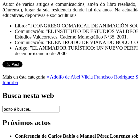
Autor de varios artigos e comunicacións, amén do libro reseñado, 
(Ourense), lugar da súa residencia dende hai dez anos. Na actual
educativas, deportivas e socioculturais.
Libro: “I CONGRESO COMARCAL DE ANIMACIÓN SOCIOCULTURA
Comunicación: “EL INSTITUTO DE ESTUDIOS VALDEORRE
Estudios Valdeorreses, Caderno Monográfico Nº35, 2001.
Comunicación: “EL ENTROIDO DE VIANA DO BOLO COMO EL
Artigo: ”EL ANIMADOR TURÍSTICO: UN NUEVO PERFIL PR
decembro/xaneiro de 2000
Máis en ésta categoría
« Adolfo de Abel Vilela
Francisco Rodríguez 
Ir arriba
Busca nesta web
Próximos actos
Conferencia de Carlos Babío e Manuel Pérez Lourenzo so