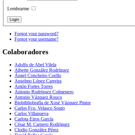
Lembrarme
Forgot your password?
Forgot your username?
Colaboradores
Adolfo de Abel Vilela
Alberte González Rodríguez
Ángel Concheiro Coello
Anselmo López Carreira
Antón Fortes Torres
Antonio Rodríguez Colmenero
Antonio Vázquez Rouco
Biobibliobrafía de Xosé Vázquez Pintor
Carlos Fco. Velasco Souto
Carlos Villanueva
Carlota Eiros García
César M. Carnero Rodríguez
Clodio González Pérez