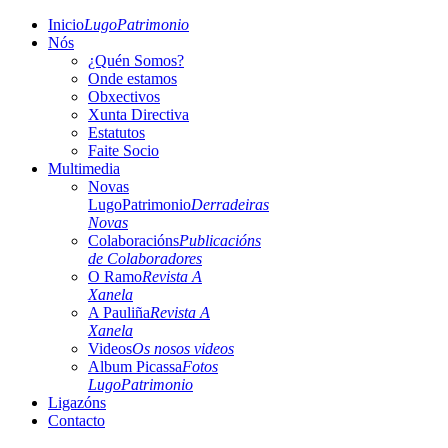
Inicio
LugoPatrimonio
Nós
¿Quén Somos?
Onde estamos
Obxectivos
Xunta Directiva
Estatutos
Faite Socio
Multimedia
Novas
LugoPatrimonio
Derradeiras
Novas
Colaboracións
Publicacións
de Colaboradores
O Ramo
Revista A
Xanela
A Pauliña
Revista A
Xanela
Videos
Os nosos videos
Album Picassa
Fotos
LugoPatrimonio
Ligazóns
Contacto