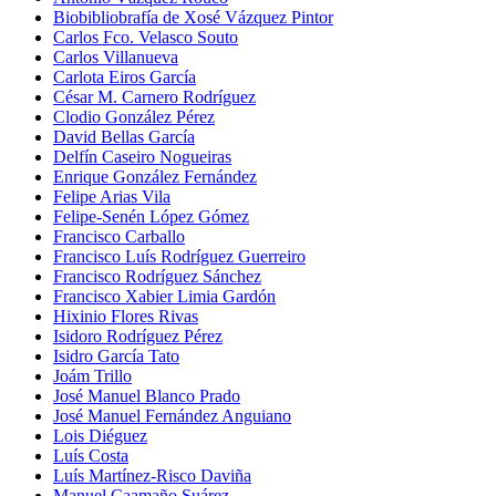
Biobibliobrafía de Xosé Vázquez Pintor
Carlos Fco. Velasco Souto
Carlos Villanueva
Carlota Eiros García
César M. Carnero Rodríguez
Clodio González Pérez
David Bellas García
Delfín Caseiro Nogueiras
Enrique González Fernández
Felipe Arias Vila
Felipe-Senén López Gómez
Francisco Carballo
Francisco Luís Rodríguez Guerreiro
Francisco Rodríguez Sánchez
Francisco Xabier Limia Gardón
Hixinio Flores Rivas
Isidoro Rodríguez Pérez
Isidro García Tato
Joám Trillo
José Manuel Blanco Prado
José Manuel Fernández Anguiano
Lois Diéguez
Luís Costa
Luís Martínez-Risco Daviña
Manuel Caamaño Suárez