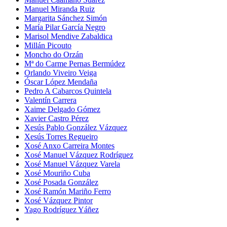
Manuel Miranda Ruiz
Margarita Sánchez Simón
María Pilar García Negro
Marisol Mendive Zabaldica
Millán Picouto
Moncho do Orzán
Mª do Carme Pernas Bermúdez
Orlando Viveiro Veiga
Óscar López Mendaña
Pedro A Cabarcos Quintela
Valentín Carrera
Xaime Delgado Gómez
Xavier Castro Pérez
Xesús Pablo González Vázquez
Xesús Torres Regueiro
Xosé Anxo Carreira Montes
Xosé Manuel Vázquez Rodríguez
Xosé Manuel Vázquez Varela
Xosé Mouriño Cuba
Xosé Posada González
Xosé Ramón Mariño Ferro
Xosé Vázquez Pintor
Yago Rodríguez Yáñez