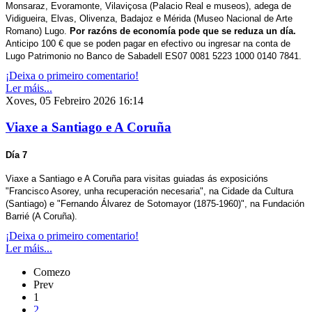
Monsaraz, Evoramonte, Vilaviçosa (Palacio Real e museos), adega de
Vidigueira, Elvas, Olivenza, Badajoz e Mérida (Museo Nacional de Arte
Romano) Lugo.
Por razóns de economía pode que se reduza un día.
Anticipo 100 € que se poden pagar en efectivo ou ingresar na conta de
Lugo Patrimonio no Banco de Sabadell ES07 0081 5223 1000 0140 7841.
¡Deixa o primeiro comentario!
Ler máis...
Xoves, 05 Febreiro 2026 16:14
Viaxe a Santiago e A Coruña
Día 7
Viaxe a Santiago e A Coruña para visitas guiadas ás exposicións
"Francisco Asorey, unha recuperación necesaria", na Cidade da Cultura
(Santiago) e "Fernando Álvarez de Sotomayor (1875-1960)", na Fundación
Barrié (A Coruña).
¡Deixa o primeiro comentario!
Ler máis...
Comezo
Prev
1
2