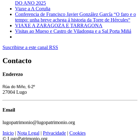
DO ANO 2025
Viaxe a A Coruña
Conferencia de Francisco Javier González García “O faro e o
tempo: unha breve achega á historia da Torre de Hércules“
VIAXE A ZARAGOZA E TARRAGONA
Visitas ao Mueso e Castro de Viladonga e a Sal Porta Miñá
Suscribirse a este canal RSS
Contacto
Enderezo
Rúa do Miño, 6-2º
27004 Lugo
Email
lugopatrimonio@lugopatrimonio.org
Inicio
|
Nota Legal
|
Privacidade
|
Cookies
© LugoPatrimonio.org