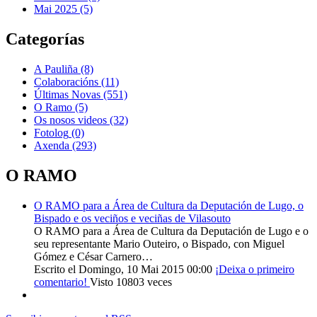
Mai 2025 (5)
Categorías
A Pauliña
(8)
Colaboracións
(11)
Últimas Novas
(551)
O Ramo
(5)
Os nosos videos
(32)
Fotolog
(0)
Axenda
(293)
O RAMO
O RAMO para a Área de Cultura da Deputación de Lugo, o
Bispado e os veciños e veciñas de Vilasouto
O RAMO para a Área de Cultura da Deputación de Lugo e o
seu representante Mario Outeiro, o Bispado, con Miguel
Gómez e César Carnero…
Escrito el Domingo, 10 Mai 2015 00:00
¡Deixa o primeiro
comentario!
Visto 10803 veces