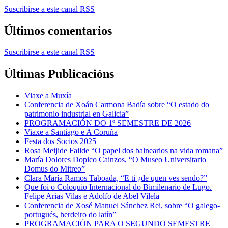
Suscribirse a este canal RSS
Últimos comentarios
Suscribirse a este canal RSS
Últimas Publicacións
Viaxe a Muxía
Conferencia de Xoán Carmona Badía sobre “O estado do
patrimonio industrial en Galicia”
PROGRAMACIÓN DO 1º SEMESTRE DE 2026
Viaxe a Santiago e A Coruña
Festa dos Socios 2025
Rosa Meijide Failde “O papel dos balnearios na vida romana”
María Dolores Dopico Cainzos, “O Museo Universitario
Domus do Mitreo”
Clara María Ramos Taboada, “E ti ¿de quen ves sendo?”
Que foi o Coloquio Internacional do Bimilenario de Lugo.
Felipe Arias Vilas e Adolfo de Abel Vilela
Conferencia de Xosé Manuel Sánchez Rei, sobre “O galego-
portugués, herdeiro do latín”
PROGRAMACIÓN PARA O SEGUNDO SEMESTRE