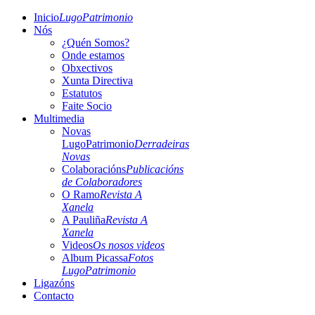
Inicio
LugoPatrimonio
Nós
¿Quén Somos?
Onde estamos
Obxectivos
Xunta Directiva
Estatutos
Faite Socio
Multimedia
Novas
LugoPatrimonio
Derradeiras
Novas
Colaboracións
Publicacións
de Colaboradores
O Ramo
Revista A
Xanela
A Pauliña
Revista A
Xanela
Videos
Os nosos videos
Album Picassa
Fotos
LugoPatrimonio
Ligazóns
Contacto