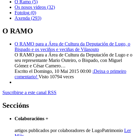
O Ramo
(5)
Os nosos videos
(32)
Fotolog
(0)
Axenda
(293)
O RAMO
O RAMO para a Área de Cultura da Deputación de Lugo, o
Bispado e os veciños e veciñas de Vilasouto
O RAMO para a Área de Cultura da Deputación de Lugo e o
seu representante Mario Outeiro, o Bispado, con Miguel
Gómez e César Carnero…
Escrito el Domingo, 10 Mai 2015 00:00
¡Deixa o primeiro
comentario!
Visto 10794 veces
Suscribirse a este canal RSS
Seccións
Colaboracións
+
artigos publicados por colaboradores de LugoPatrimonio
Ler
Máis