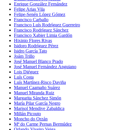
Enrique González Fernández
Felipe Arias Vila
Felipe-Senén López Gómez
Francisco Carballo
Francisco Luís Rodríguez Guerreiro
Francisco Rodríguez Sánchez
Francisco Xabier Limia Gardón
Hixinio Flores Rivas
Isidoro Rodríguez Pérez
Isidro García Tato
Joám Trillo
José Manuel Blanco Prado
José Manuel Fernández Anguiano
Lois Diéguez
Luís Costa
Luís Martínez-Risco Daviña
Manuel Caamaño Suárez
Manuel Miranda Ruiz
Margarita Sánchez Simón
María Pilar García Negro
Marisol Mendive Zabaldica
Millán Picouto
Moncho do Orzán
Mª do Carme Pernas Bermúdez
Orlando Viveiro Veiga