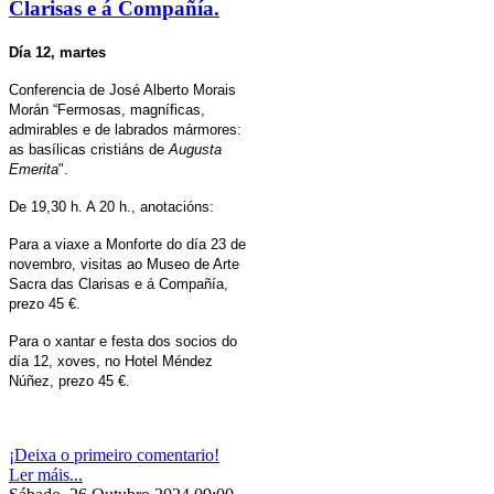
Clarisas e á Compañía.
Día 12, martes
Conferencia de José Alberto Morais
Morán “Fermosas, magníficas,
admirables e de labrados mármores:
as basílica
s cristiáns de
Augusta
Emerita
".
De 19,30 h. A 20 h., anotacións:
Para a viaxe a Monforte do día 23 de
novembro, visitas ao Museo de Arte
Sacra das Clarisas e á Compañía,
prezo 45 €.
Para o xantar e festa dos socios do
día 12, xoves, no Hotel Méndez
Núñez, prezo 45 €.
¡Deixa o primeiro comentario!
Ler máis...