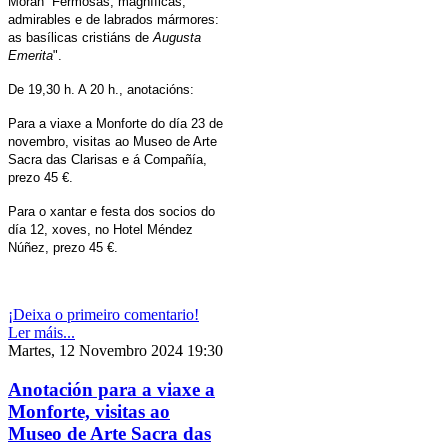
Morán “Fermosas, magníficas,
admirables e de labrados mármores:
as basílica
s cristiáns de
Augusta
Emerita
".
De 19,30 h. A 20 h., anotacións:
Para a viaxe a Monforte do día 23 de
novembro, visitas ao Museo de Arte
Sacra das Clarisas e á Compañía,
prezo 45 €.
Para o xantar e festa dos socios do
día 12, xoves, no Hotel Méndez
Núñez, prezo 45 €.
¡Deixa o primeiro comentario!
Ler máis...
Martes, 12 Novembro 2024 19:30
Anotación para a viaxe a
Monforte, visitas ao
Museo de Arte Sacra das