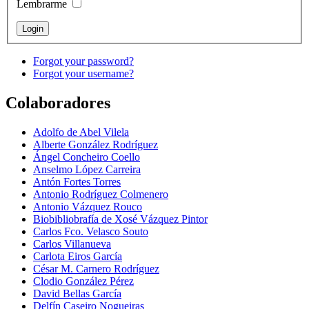
Lembrarme
Forgot your password?
Forgot your username?
Colaboradores
Adolfo de Abel Vilela
Alberte González Rodríguez
Ángel Concheiro Coello
Anselmo López Carreira
Antón Fortes Torres
Antonio Rodríguez Colmenero
Antonio Vázquez Rouco
Biobibliobrafía de Xosé Vázquez Pintor
Carlos Fco. Velasco Souto
Carlos Villanueva
Carlota Eiros García
César M. Carnero Rodríguez
Clodio González Pérez
David Bellas García
Delfín Caseiro Nogueiras