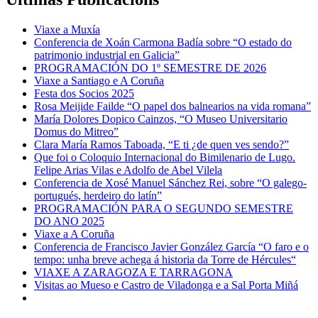
Viaxe a Muxía
Conferencia de Xoán Carmona Badía sobre “O estado do
patrimonio industrial en Galicia”
PROGRAMACIÓN DO 1º SEMESTRE DE 2026
Viaxe a Santiago e A Coruña
Festa dos Socios 2025
Rosa Meijide Failde “O papel dos balnearios na vida romana”
María Dolores Dopico Cainzos, “O Museo Universitario
Domus do Mitreo”
Clara María Ramos Taboada, “E ti ¿de quen ves sendo?”
Que foi o Coloquio Internacional do Bimilenario de Lugo.
Felipe Arias Vilas e Adolfo de Abel Vilela
Conferencia de Xosé Manuel Sánchez Rei, sobre “O galego-
portugués, herdeiro do latín”
PROGRAMACIÓN PARA O SEGUNDO SEMESTRE
DO ANO 2025
Viaxe a A Coruña
Conferencia de Francisco Javier González García “O faro e o
tempo: unha breve achega á historia da Torre de Hércules“
VIAXE A ZARAGOZA E TARRAGONA
Visitas ao Mueso e Castro de Viladonga e a Sal Porta Miñá