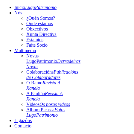
Inicio
LugoPatrimonio
Nós
¿Quén Somos?
Onde estamos
Obxectivos
Xunta Directiva
Estatutos
Faite Socio
Multimedia
Novas
LugoPatrimonio
Derradeiras
Novas
Colaboracións
Publicacións
de Colaboradores
O Ramo
Revista A
Xanela
A Pauliña
Revista A
Xanela
Videos
Os nosos videos
Album Picassa
Fotos
LugoPatrimonio
Ligazóns
Contacto