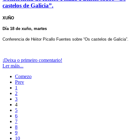
castelos de Galicia”.
XUÑO
Día 18 de xuño, martes
Conferencia de Héitor Picallo Fuentes sobre “Os castelos de Galicia”.
¡Deixa o primeiro comentario!
Ler máis...
Comezo
Prev
1
2
3
4
5
6
7
8
9
10