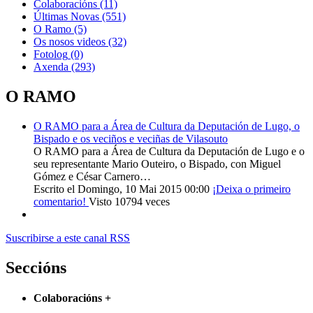
Colaboracións
(11)
Últimas Novas
(551)
O Ramo
(5)
Os nosos videos
(32)
Fotolog
(0)
Axenda
(293)
O RAMO
O RAMO para a Área de Cultura da Deputación de Lugo, o
Bispado e os veciños e veciñas de Vilasouto
O RAMO para a Área de Cultura da Deputación de Lugo e o
seu representante Mario Outeiro, o Bispado, con Miguel
Gómez e César Carnero…
Escrito el Domingo, 10 Mai 2015 00:00
¡Deixa o primeiro
comentario!
Visto 10794 veces
Suscribirse a este canal RSS
Seccións
Colaboracións
+