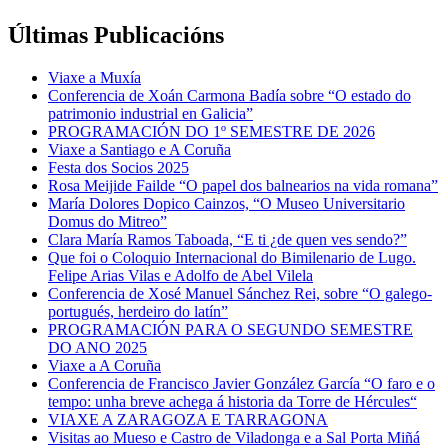
Últimas Publicacións
Viaxe a Muxía
Conferencia de Xoán Carmona Badía sobre “O estado do
patrimonio industrial en Galicia”
PROGRAMACIÓN DO 1º SEMESTRE DE 2026
Viaxe a Santiago e A Coruña
Festa dos Socios 2025
Rosa Meijide Failde “O papel dos balnearios na vida romana”
María Dolores Dopico Cainzos, “O Museo Universitario
Domus do Mitreo”
Clara María Ramos Taboada, “E ti ¿de quen ves sendo?”
Que foi o Coloquio Internacional do Bimilenario de Lugo.
Felipe Arias Vilas e Adolfo de Abel Vilela
Conferencia de Xosé Manuel Sánchez Rei, sobre “O galego-
portugués, herdeiro do latín”
PROGRAMACIÓN PARA O SEGUNDO SEMESTRE
DO ANO 2025
Viaxe a A Coruña
Conferencia de Francisco Javier González García “O faro e o
tempo: unha breve achega á historia da Torre de Hércules“
VIAXE A ZARAGOZA E TARRAGONA
Visitas ao Mueso e Castro de Viladonga e a Sal Porta Miñá