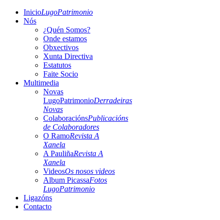
Inicio
LugoPatrimonio
Nós
¿Quén Somos?
Onde estamos
Obxectivos
Xunta Directiva
Estatutos
Faite Socio
Multimedia
Novas
LugoPatrimonio
Derradeiras
Novas
Colaboracións
Publicacións
de Colaboradores
O Ramo
Revista A
Xanela
A Pauliña
Revista A
Xanela
Videos
Os nosos videos
Album Picassa
Fotos
LugoPatrimonio
Ligazóns
Contacto