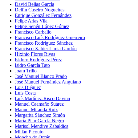
David Bellas García
Delfín Caseiro Nogueiras
Enrique González Fernández
Felipe Arias Vila
Felipe-Senén López Gómez
Francisco Carballo
Francisco Luís Rodríguez Guerreiro
Francisco Rodríguez Sánchez
Francisco Xabier Limia Gardón
Hixinio Flores Rivas
Isidoro Rodríguez Pérez
Isidro García Tato
Joám Trillo
José Manuel Blanco Prado
José Manuel Fernández Anguiano
Lois Diéguez
Luís Costa
Luís Martínez-Risco Daviña
Manuel Caamaño Suárez
Manuel Miranda Ruiz
Margarita Sánchez Simón
María Pilar García Negro
Marisol Mendive Zabaldica
Millán Picouto
Moncho do Orzán