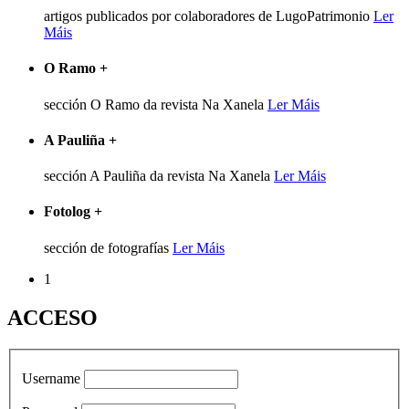
artigos publicados por colaboradores de LugoPatrimonio
Ler
Máis
O Ramo
+
sección O Ramo da revista Na Xanela
Ler Máis
A Pauliña
+
sección A Pauliña da revista Na Xanela
Ler Máis
Fotolog
+
sección de fotografías
Ler Máis
1
ACCESO
Username