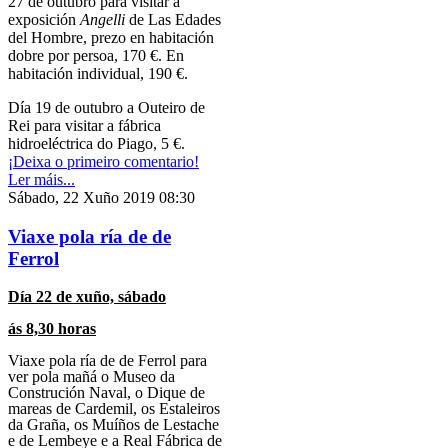
27 de outubro para visitar a
exposición
Angelli
de Las Edades
del Hombre, prezo en habitación
dobre por persoa, 170 €. En
habitación individual, 190 €.
Día 19 de outubro a Outeiro de
Rei para visitar a fábrica
hidroeléctrica do Piago, 5 €.
¡Deixa o primeiro comentario!
Ler máis...
Sábado, 22 Xuño 2019 08:30
Viaxe pola ría de de
Ferrol
Día 22 de xuño, sábado
ás 8,30 horas
Viaxe pola ría de de Ferrol para
ver pola mañá
o Museo da
Construción Naval, o Dique de
mareas de Cardemil, os Estaleiros
da Graña, os Muíños de Lestache
e de Lembeye e a Real Fábrica de