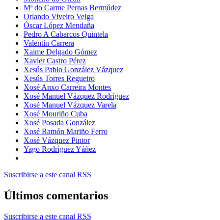
Mª do Carme Pernas Bermúdez
Orlando Viveiro Veiga
Óscar López Mendaña
Pedro A Cabarcos Quintela
Valentín Carrera
Xaime Delgado Gómez
Xavier Castro Pérez
Xesús Pablo González Vázquez
Xesús Torres Regueiro
Xosé Anxo Carreira Montes
Xosé Manuel Vázquez Rodríguez
Xosé Manuel Vázquez Varela
Xosé Mouriño Cuba
Xosé Posada González
Xosé Ramón Mariño Ferro
Xosé Vázquez Pintor
Yago Rodríguez Yáñez
Suscribirse a este canal RSS
Últimos comentarios
Suscribirse a este canal RSS