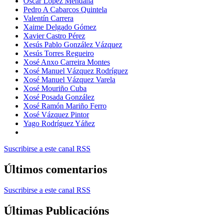
Óscar López Mendaña
Pedro A Cabarcos Quintela
Valentín Carrera
Xaime Delgado Gómez
Xavier Castro Pérez
Xesús Pablo González Vázquez
Xesús Torres Regueiro
Xosé Anxo Carreira Montes
Xosé Manuel Vázquez Rodríguez
Xosé Manuel Vázquez Varela
Xosé Mouriño Cuba
Xosé Posada González
Xosé Ramón Mariño Ferro
Xosé Vázquez Pintor
Yago Rodríguez Yáñez
Suscribirse a este canal RSS
Últimos comentarios
Suscribirse a este canal RSS
Últimas Publicacións