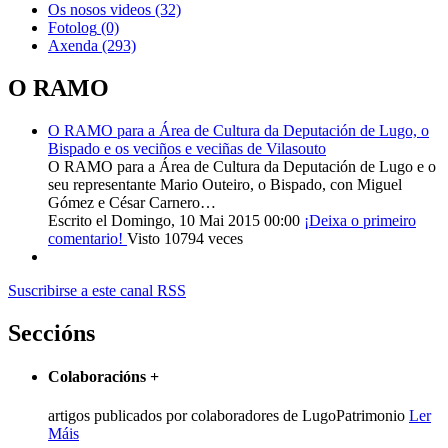
Os nosos videos
(32)
Fotolog
(0)
Axenda
(293)
O RAMO
O RAMO para a Área de Cultura da Deputación de Lugo, o
Bispado e os veciños e veciñas de Vilasouto
O RAMO para a Área de Cultura da Deputación de Lugo e o
seu representante Mario Outeiro, o Bispado, con Miguel
Gómez e César Carnero…
Escrito el Domingo, 10 Mai 2015 00:00
¡Deixa o primeiro
comentario!
Visto 10794 veces
Suscribirse a este canal RSS
Seccións
Colaboracións
+
artigos publicados por colaboradores de LugoPatrimonio
Ler
Máis