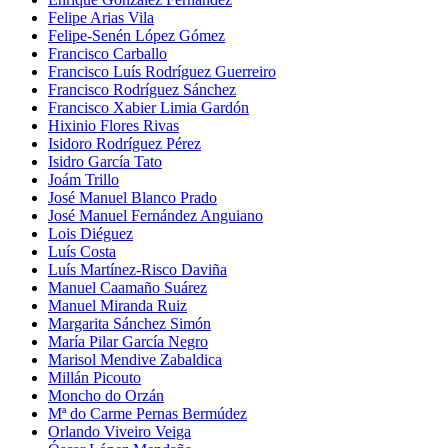
Felipe Arias Vila
Felipe-Senén López Gómez
Francisco Carballo
Francisco Luís Rodríguez Guerreiro
Francisco Rodríguez Sánchez
Francisco Xabier Limia Gardón
Hixinio Flores Rivas
Isidoro Rodríguez Pérez
Isidro García Tato
Joám Trillo
José Manuel Blanco Prado
José Manuel Fernández Anguiano
Lois Diéguez
Luís Costa
Luís Martínez-Risco Daviña
Manuel Caamaño Suárez
Manuel Miranda Ruiz
Margarita Sánchez Simón
María Pilar García Negro
Marisol Mendive Zabaldica
Millán Picouto
Moncho do Orzán
Mª do Carme Pernas Bermúdez
Orlando Viveiro Veiga