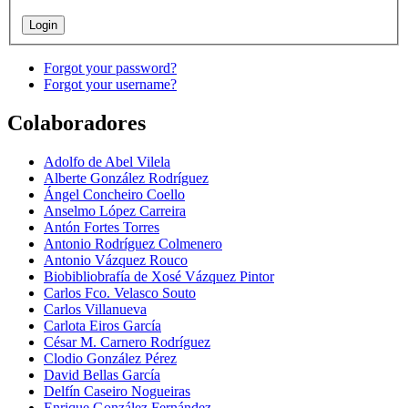
Forgot your password?
Forgot your username?
Colaboradores
Adolfo de Abel Vilela
Alberte González Rodríguez
Ángel Concheiro Coello
Anselmo López Carreira
Antón Fortes Torres
Antonio Rodríguez Colmenero
Antonio Vázquez Rouco
Biobibliobrafía de Xosé Vázquez Pintor
Carlos Fco. Velasco Souto
Carlos Villanueva
Carlota Eiros García
César M. Carnero Rodríguez
Clodio González Pérez
David Bellas García
Delfín Caseiro Nogueiras
Enrique González Fernández