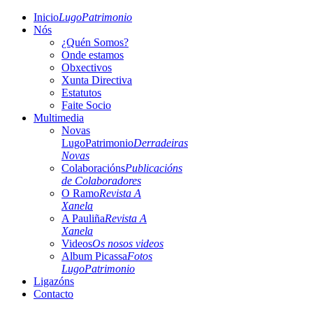
Inicio
LugoPatrimonio
Nós
¿Quén Somos?
Onde estamos
Obxectivos
Xunta Directiva
Estatutos
Faite Socio
Multimedia
Novas
LugoPatrimonio
Derradeiras
Novas
Colaboracións
Publicacións
de Colaboradores
O Ramo
Revista A
Xanela
A Pauliña
Revista A
Xanela
Videos
Os nosos videos
Album Picassa
Fotos
LugoPatrimonio
Ligazóns
Contacto