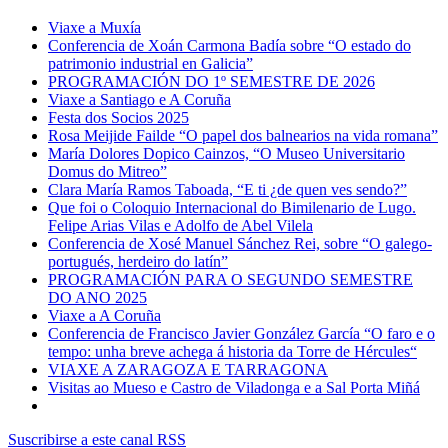
Viaxe a Muxía
Conferencia de Xoán Carmona Badía sobre “O estado do
patrimonio industrial en Galicia”
PROGRAMACIÓN DO 1º SEMESTRE DE 2026
Viaxe a Santiago e A Coruña
Festa dos Socios 2025
Rosa Meijide Failde “O papel dos balnearios na vida romana”
María Dolores Dopico Cainzos, “O Museo Universitario
Domus do Mitreo”
Clara María Ramos Taboada, “E ti ¿de quen ves sendo?”
Que foi o Coloquio Internacional do Bimilenario de Lugo.
Felipe Arias Vilas e Adolfo de Abel Vilela
Conferencia de Xosé Manuel Sánchez Rei, sobre “O galego-
portugués, herdeiro do latín”
PROGRAMACIÓN PARA O SEGUNDO SEMESTRE
DO ANO 2025
Viaxe a A Coruña
Conferencia de Francisco Javier González García “O faro e o
tempo: unha breve achega á historia da Torre de Hércules“
VIAXE A ZARAGOZA E TARRAGONA
Visitas ao Mueso e Castro de Viladonga e a Sal Porta Miñá
Suscribirse a este canal RSS