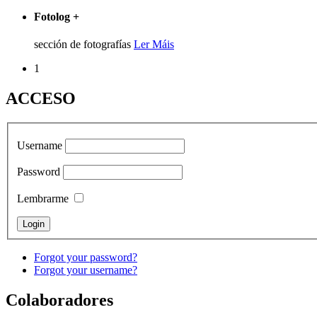
Fotolog
+
sección de fotografías
Ler Máis
1
ACCESO
Username
Password
Lembrarme
Forgot your password?
Forgot your username?
Colaboradores