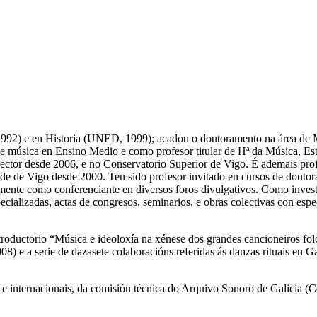
1992) e en Historia (UNED, 1999); acadou o doutoramento na área de
 música en Ensino Medio e como profesor titular de Hª da Música, Esté
ector desde 2006, e no Conservatorio Superior de Vigo. É ademais prof
e de Vigo desde 2000. Ten sido profesor invitado en cursos de doutora
rmente como conferenciante en diversos foros divulgativos. Como invest
ecializadas, actas de congresos, seminarios, e obras colectivas con esp
troductorio “Música e ideoloxía na xénese dos grandes cancioneiros folc
08) e a serie de dazasete colaboracións referidas ás danzas rituais en G
e internacionais, da comisión técnica do Arquivo Sonoro de Galicia (