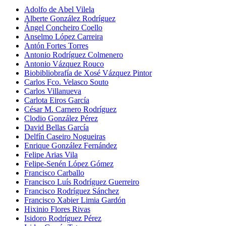
Adolfo de Abel Vilela
Alberte González Rodríguez
Ángel Concheiro Coello
Anselmo López Carreira
Antón Fortes Torres
Antonio Rodríguez Colmenero
Antonio Vázquez Rouco
Biobibliobrafía de Xosé Vázquez Pintor
Carlos Fco. Velasco Souto
Carlos Villanueva
Carlota Eiros García
César M. Carnero Rodríguez
Clodio González Pérez
David Bellas García
Delfín Caseiro Nogueiras
Enrique González Fernández
Felipe Arias Vila
Felipe-Senén López Gómez
Francisco Carballo
Francisco Luís Rodríguez Guerreiro
Francisco Rodríguez Sánchez
Francisco Xabier Limia Gardón
Hixinio Flores Rivas
Isidoro Rodríguez Pérez