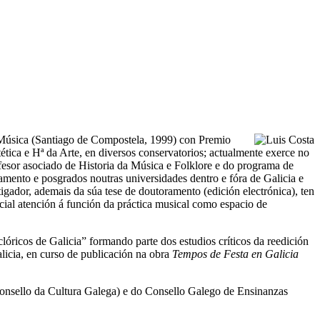
 Música (Santiago de Compostela, 1999) con Premio
tica e Hª da Arte, en diversos conservatorios; actualmente exerce no
esor asociado de Historia da Música e Folklore e do programa de
mento e posgrados noutras universidades dentro e fóra de Galicia e
igador, ademais da súa tese de doutoramento (edición electrónica), ten
ecial atención á función da práctica musical como espacio de
lóricos de Galicia” formando parte dos estudios críticos da reedición
alicia, en curso de publicación na obra
Tempos de Festa en Galicia
Consello da Cultura Galega) e do Consello Galego de Ensinanzas