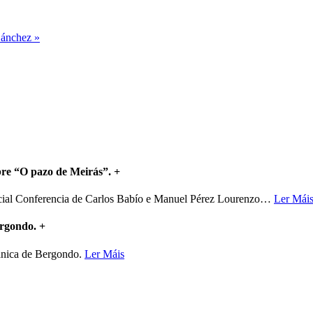
Sánchez »
bre “O pazo de Meirás”.
+
ncial Conferencia de Carlos Babío e Manuel Pérez Lourenzo
…
Ler Mái
ergondo.
+
mánica de Bergondo.
Ler Máis