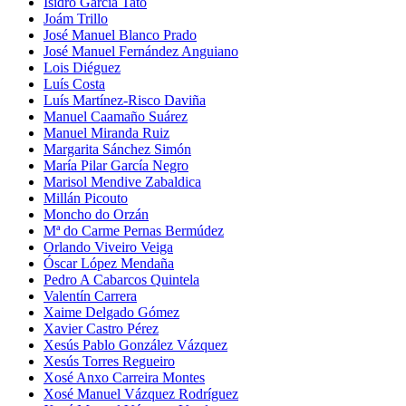
Isidro García Tato
Joám Trillo
José Manuel Blanco Prado
José Manuel Fernández Anguiano
Lois Diéguez
Luís Costa
Luís Martínez-Risco Daviña
Manuel Caamaño Suárez
Manuel Miranda Ruiz
Margarita Sánchez Simón
María Pilar García Negro
Marisol Mendive Zabaldica
Millán Picouto
Moncho do Orzán
Mª do Carme Pernas Bermúdez
Orlando Viveiro Veiga
Óscar López Mendaña
Pedro A Cabarcos Quintela
Valentín Carrera
Xaime Delgado Gómez
Xavier Castro Pérez
Xesús Pablo González Vázquez
Xesús Torres Regueiro
Xosé Anxo Carreira Montes
Xosé Manuel Vázquez Rodríguez