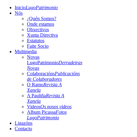
Inicio
LugoPatrimonio
Nós
¿Quén Somos?
Onde estamos
Obxectivos
Xunta Directiva
Estatutos
Faite Socio
Multimedia
Novas
LugoPatrimonio
Derradeiras
Novas
Colaboracións
Publicacións
de Colaboradores
O Ramo
Revista A
Xanela
A Pauliña
Revista A
Xanela
Videos
Os nosos videos
Album Picassa
Fotos
LugoPatrimonio
Ligazóns
Contacto