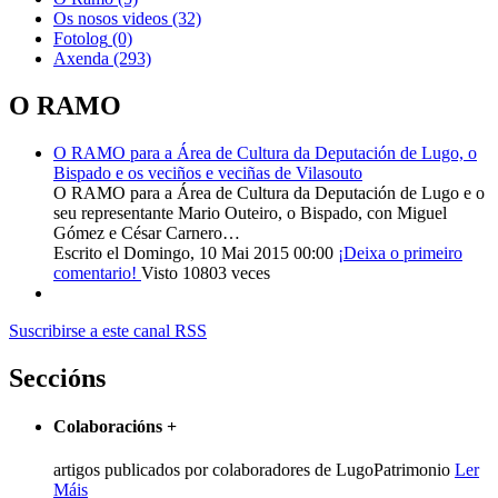
Os nosos videos
(32)
Fotolog
(0)
Axenda
(293)
O RAMO
O RAMO para a Área de Cultura da Deputación de Lugo, o
Bispado e os veciños e veciñas de Vilasouto
O RAMO para a Área de Cultura da Deputación de Lugo e o
seu representante Mario Outeiro, o Bispado, con Miguel
Gómez e César Carnero…
Escrito el Domingo, 10 Mai 2015 00:00
¡Deixa o primeiro
comentario!
Visto 10803 veces
Suscribirse a este canal RSS
Seccións
Colaboracións
+
artigos publicados por colaboradores de LugoPatrimonio
Ler
Máis