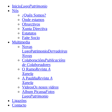
Inicio
LugoPatrimonio
Nós
¿Quén Somos?
Onde estamos
Obxectivos
Xunta Directiva
Estatutos
Faite Socio
Multimedia
Novas
LugoPatrimonio
Derradeiras
Novas
Colaboracións
Publicacións
de Colaboradores
O Ramo
Revista A
Xanela
A Pauliña
Revista A
Xanela
Videos
Os nosos videos
Album Picassa
Fotos
LugoPatrimonio
Ligazóns
Contacto