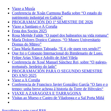
Viaxe a Muxía
Conferencia de Xoán Carmona Badía sobre “O estado do
patrimonio industrial en Galicia”
PROGRAMACIÓN DO 1º SEMESTRE DE 2026
Viaxe a Santiago e A Coruña
Festa dos Socios 2025
Rosa Meijide Failde “O papel dos balnearios na vida romana”
María Dolores Dopico Cainzos, “O Museo Universitario
Domus do Mitreo”
Clara María Ramos Taboada, “E ti ¿de quen ves sendo?”
Que foi o Coloquio Internacional do Bimilenario de Lugo.
Felipe Arias Vilas e Adolfo de Abel Vilela
Conferencia de Xosé Manuel Sánchez Rei, sobre “O galego-
portugués, herdeiro do latín”
PROGRAMACIÓN PARA O SEGUNDO SEMESTRE
DO ANO 2025
Viaxe a A Coruña
Conferencia de Francisco Javier González García “O faro e o
tempo: unha breve achega á historia da Torre de Hércules“
VIAXE A ZARAGOZA E TARRAGONA
Visitas ao Mueso e Castro de Viladonga e a Sal Porta Miñá
Suscribirse a este canal RSS