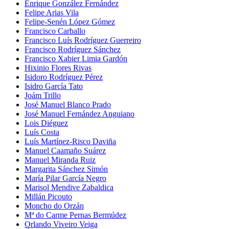
Enrique González Fernández
Felipe Arias Vila
Felipe-Senén López Gómez
Francisco Carballo
Francisco Luís Rodríguez Guerreiro
Francisco Rodríguez Sánchez
Francisco Xabier Limia Gardón
Hixinio Flores Rivas
Isidoro Rodríguez Pérez
Isidro García Tato
Joám Trillo
José Manuel Blanco Prado
José Manuel Fernández Anguiano
Lois Diéguez
Luís Costa
Luís Martínez-Risco Daviña
Manuel Caamaño Suárez
Manuel Miranda Ruiz
Margarita Sánchez Simón
María Pilar García Negro
Marisol Mendive Zabaldica
Millán Picouto
Moncho do Orzán
Mª do Carme Pernas Bermúdez
Orlando Viveiro Veiga