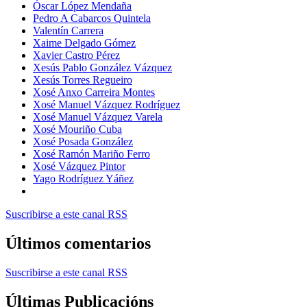
Óscar López Mendaña
Pedro A Cabarcos Quintela
Valentín Carrera
Xaime Delgado Gómez
Xavier Castro Pérez
Xesús Pablo González Vázquez
Xesús Torres Regueiro
Xosé Anxo Carreira Montes
Xosé Manuel Vázquez Rodríguez
Xosé Manuel Vázquez Varela
Xosé Mouriño Cuba
Xosé Posada González
Xosé Ramón Mariño Ferro
Xosé Vázquez Pintor
Yago Rodríguez Yáñez
Suscribirse a este canal RSS
Últimos comentarios
Suscribirse a este canal RSS
Últimas Publicacións