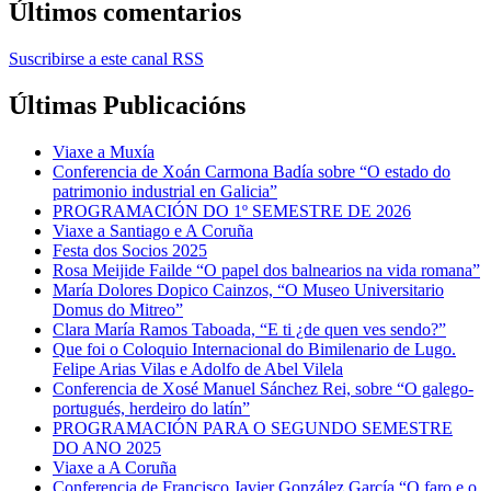
Últimos comentarios
Suscribirse a este canal RSS
Últimas Publicacións
Viaxe a Muxía
Conferencia de Xoán Carmona Badía sobre “O estado do
patrimonio industrial en Galicia”
PROGRAMACIÓN DO 1º SEMESTRE DE 2026
Viaxe a Santiago e A Coruña
Festa dos Socios 2025
Rosa Meijide Failde “O papel dos balnearios na vida romana”
María Dolores Dopico Cainzos, “O Museo Universitario
Domus do Mitreo”
Clara María Ramos Taboada, “E ti ¿de quen ves sendo?”
Que foi o Coloquio Internacional do Bimilenario de Lugo.
Felipe Arias Vilas e Adolfo de Abel Vilela
Conferencia de Xosé Manuel Sánchez Rei, sobre “O galego-
portugués, herdeiro do latín”
PROGRAMACIÓN PARA O SEGUNDO SEMESTRE
DO ANO 2025
Viaxe a A Coruña
Conferencia de Francisco Javier González García “O faro e o