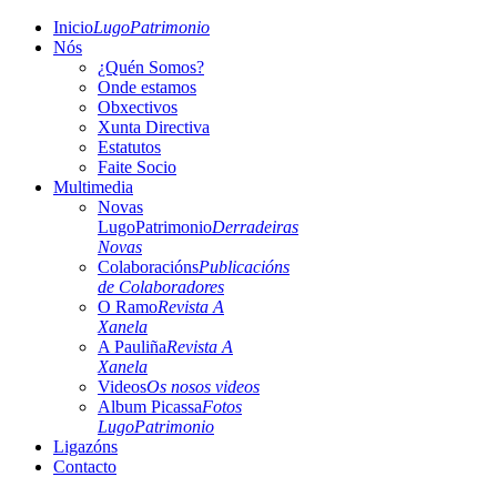
Inicio
LugoPatrimonio
Nós
¿Quén Somos?
Onde estamos
Obxectivos
Xunta Directiva
Estatutos
Faite Socio
Multimedia
Novas
LugoPatrimonio
Derradeiras
Novas
Colaboracións
Publicacións
de Colaboradores
O Ramo
Revista A
Xanela
A Pauliña
Revista A
Xanela
Videos
Os nosos videos
Album Picassa
Fotos
LugoPatrimonio
Ligazóns
Contacto