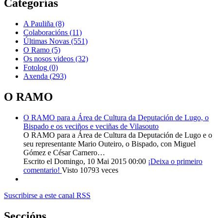
Categorías
A Pauliña
(8)
Colaboracións
(11)
Últimas Novas
(551)
O Ramo
(5)
Os nosos videos
(32)
Fotolog
(0)
Axenda
(293)
O RAMO
O RAMO para a Área de Cultura da Deputación de Lugo, o
Bispado e os veciños e veciñas de Vilasouto
O RAMO para a Área de Cultura da Deputación de Lugo e o
seu representante Mario Outeiro, o Bispado, con Miguel
Gómez e César Carnero…
Escrito el Domingo, 10 Mai 2015 00:00
¡Deixa o primeiro
comentario!
Visto 10793 veces
Suscribirse a este canal RSS
Seccións