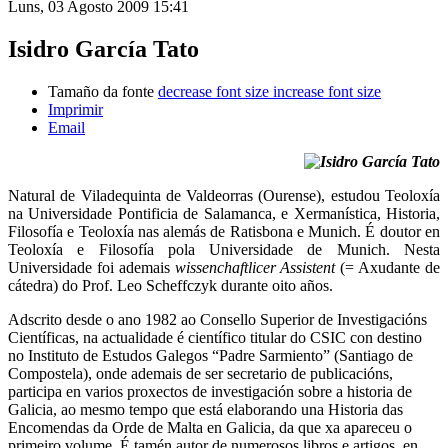
Luns, 03 Agosto 2009 15:41
Isidro García Tato
Tamaño da fonte
decrease font size
increase font size
Imprimir
Email
Natural de Viladequinta de Valdeorras (Ourense), estudou Teoloxía
na Universidade Pontificia de Salamanca, e Xermanística, Historia,
Filosofía e Teoloxía nas alemás de Ratisbona e Munich. É doutor en
Teoloxía e Filosofía pola Universidade de Munich. Nesta
Universidade foi ademais
wissenchaftlicer Assistent
(= Axudante de
cátedra) do Prof. Leo Scheffczyk durante oito años.
Adscrito desde o ano 1982 ao Consello Superior de Investigacións
Científicas, na actualidade é científico titular do CSIC con destino
no Instituto de Estudos Galegos “Padre Sarmiento” (Santiago de
Compostela), onde ademais de ser secretario de publicacións,
participa en varios proxectos de investigación sobre a historia de
Galicia, ao mesmo tempo que está elaborando una Historia das
Encomendas da Orde de Malta en Galicia, da que xa apareceu o
primeiro volume. É tamén autor de numerosos libros e artigos, en