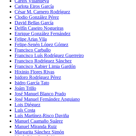
Carlos Villanueva
Carlota Eiros García
César M. Carnero Rodríguez
Clodio González Pérez
David Bellas García
Delfín Caseiro Nogueiras
Enrique González Fernández
Felipe Arias Vila
Felipe-Senén López Gómez
Francisco Carballo
Francisco Luís Rodríguez Guerreiro
Francisco Rodríguez Sánchez
Francisco Xabier Limia Gardón
Hixinio Flores Rivas
Isidoro Rodríguez Pérez
Isidro García Tato
Joám Trillo
José Manuel Blanco Prado
José Manuel Fernández Anguiano
Lois Diéguez
Luís Costa
Luís Martínez-Risco Daviña
Manuel Caamaño Suárez
Manuel Miranda Ruiz
Margarita Sánchez Simón