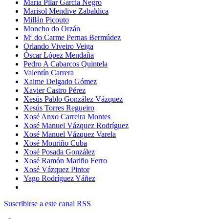
María Pilar García Negro
Marisol Mendive Zabaldica
Millán Picouto
Moncho do Orzán
Mª do Carme Pernas Bermúdez
Orlando Viveiro Veiga
Óscar López Mendaña
Pedro A Cabarcos Quintela
Valentín Carrera
Xaime Delgado Gómez
Xavier Castro Pérez
Xesús Pablo González Vázquez
Xesús Torres Regueiro
Xosé Anxo Carreira Montes
Xosé Manuel Vázquez Rodríguez
Xosé Manuel Vázquez Varela
Xosé Mouriño Cuba
Xosé Posada González
Xosé Ramón Mariño Ferro
Xosé Vázquez Pintor
Yago Rodríguez Yáñez
Suscribirse a este canal RSS