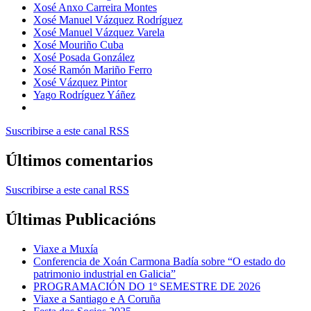
Xosé Anxo Carreira Montes
Xosé Manuel Vázquez Rodríguez
Xosé Manuel Vázquez Varela
Xosé Mouriño Cuba
Xosé Posada González
Xosé Ramón Mariño Ferro
Xosé Vázquez Pintor
Yago Rodríguez Yáñez
Suscribirse a este canal RSS
Últimos comentarios
Suscribirse a este canal RSS
Últimas Publicacións
Viaxe a Muxía
Conferencia de Xoán Carmona Badía sobre “O estado do
patrimonio industrial en Galicia”
PROGRAMACIÓN DO 1º SEMESTRE DE 2026
Viaxe a Santiago e A Coruña