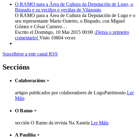
O RAMO para a Área de Cultura da Deputación de Lugo, o
Bispado e os veciños e veciñas de Vilasouto
O RAMO para a Área de Cultura da Deputación de Lugo e o
seu representante Mario Outeiro, o Bispado, con Miguel
Gómez e César Carnero…
Escrito el Domingo, 10 Mai 2015 00:00
¡Deixa o primeiro
comentario!
Visto 10804 veces
Suscribirse a este canal RSS
Seccións
Colaboracións
+
artigos publicados por colaboradores de LugoPatrimonio
Ler
Máis
O Ramo
+
sección O Ramo da revista Na Xanela
Ler Máis
A Pauliña
+