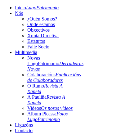
Inicio
LugoPatrimonio
Nós
¿Quén Somos?
Onde estamos
Obxectivos
Xunta Directiva
Estatutos
Faite Socio
Multimedia
Novas
LugoPatrimonio
Derradeiras
Novas
Colaboracións
Publicacións
de Colaboradores
O Ramo
Revista A
Xanela
A Pauliña
Revista A
Xanela
Videos
Os nosos videos
Album Picassa
Fotos
LugoPatrimonio
Ligazóns
Contacto