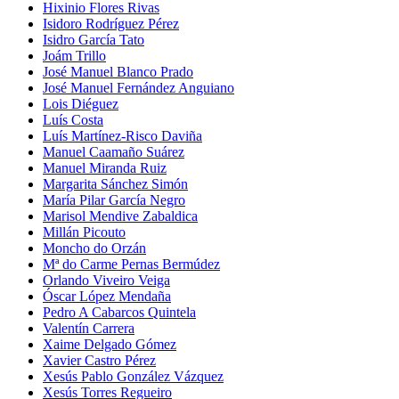
Hixinio Flores Rivas
Isidoro Rodríguez Pérez
Isidro García Tato
Joám Trillo
José Manuel Blanco Prado
José Manuel Fernández Anguiano
Lois Diéguez
Luís Costa
Luís Martínez-Risco Daviña
Manuel Caamaño Suárez
Manuel Miranda Ruiz
Margarita Sánchez Simón
María Pilar García Negro
Marisol Mendive Zabaldica
Millán Picouto
Moncho do Orzán
Mª do Carme Pernas Bermúdez
Orlando Viveiro Veiga
Óscar López Mendaña
Pedro A Cabarcos Quintela
Valentín Carrera
Xaime Delgado Gómez
Xavier Castro Pérez
Xesús Pablo González Vázquez
Xesús Torres Regueiro