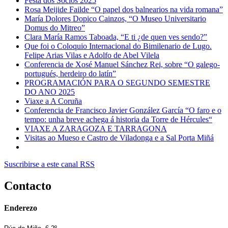
Festa dos Socios 2025
Rosa Meijide Failde “O papel dos balnearios na vida romana”
María Dolores Dopico Cainzos, “O Museo Universitario
Domus do Mitreo”
Clara María Ramos Taboada, “E ti ¿de quen ves sendo?”
Que foi o Coloquio Internacional do Bimilenario de Lugo.
Felipe Arias Vilas e Adolfo de Abel Vilela
Conferencia de Xosé Manuel Sánchez Rei, sobre “O galego-
portugués, herdeiro do latín”
PROGRAMACIÓN PARA O SEGUNDO SEMESTRE
DO ANO 2025
Viaxe a A Coruña
Conferencia de Francisco Javier González García “O faro e o
tempo: unha breve achega á historia da Torre de Hércules“
VIAXE A ZARAGOZA E TARRAGONA
Visitas ao Mueso e Castro de Viladonga e a Sal Porta Miñá
Suscribirse a este canal RSS
Contacto
Enderezo