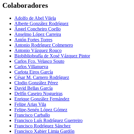
Colaboradores
Adolfo de Abel Vilela
Alberte González Rodríguez
Ángel Concheiro Coello
Anselmo López Carreira
Antón Fortes Torres
Antonio Rodríguez Colmenero
Antonio Vázquez Rouco
Biobibliobrafía de Xosé Vázquez Pintor
Carlos Fco. Velasco Souto
Carlos Villanueva
Carlota Eiros García
César M. Carnero Rodríguez
Clodio González Pérez
David Bellas García
Delfín Caseiro Nogueiras
Enrique González Fernández
Felipe Arias Vila
Felipe-Senén López Gómez
Francisco Carballo
Francisco Luís Rodríguez Guerreiro
Francisco Rodríguez Sánchez
Francisco Xabier Limia Gardón