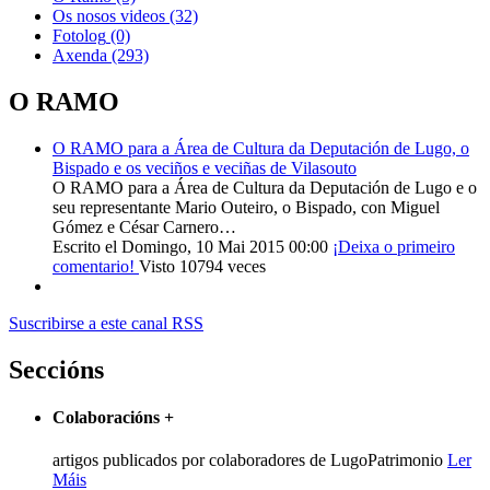
Os nosos videos
(32)
Fotolog
(0)
Axenda
(293)
O RAMO
O RAMO para a Área de Cultura da Deputación de Lugo, o
Bispado e os veciños e veciñas de Vilasouto
O RAMO para a Área de Cultura da Deputación de Lugo e o
seu representante Mario Outeiro, o Bispado, con Miguel
Gómez e César Carnero…
Escrito el Domingo, 10 Mai 2015 00:00
¡Deixa o primeiro
comentario!
Visto 10794 veces
Suscribirse a este canal RSS
Seccións
Colaboracións
+
artigos publicados por colaboradores de LugoPatrimonio
Ler
Máis