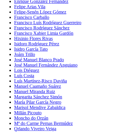
Enrique González Fernández
Felipe Arias Vila
Felipe-Senén López Gómez
Francisco Carballo
Francisco Luís Rodríguez Guerreiro
Francisco Rodríguez Sánchez
Francisco Xabier Limia Gardón
Hixinio Flores Rivas
Isidoro Rodríguez Pérez
Isidro García Tato
Joám Trillo
José Manuel Blanco Prado
José Manuel Fernández Anguiano
Lois Diéguez
Luís Costa
Luís Martínez-Risco Daviña
Manuel Caamaño Suárez
Manuel Miranda Ruiz
Margarita Sánchez Simón
María Pilar García Negro
Marisol Mendive Zabaldica
Millán Picouto
Moncho do Orzán
Mª do Carme Pernas Bermúdez
Orlando Viveiro Veiga