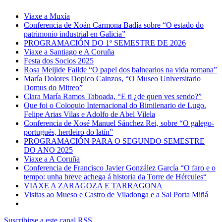
Viaxe a Muxía
Conferencia de Xoán Carmona Badía sobre “O estado do
patrimonio industrial en Galicia”
PROGRAMACIÓN DO 1º SEMESTRE DE 2026
Viaxe a Santiago e A Coruña
Festa dos Socios 2025
Rosa Meijide Failde “O papel dos balnearios na vida romana”
María Dolores Dopico Cainzos, “O Museo Universitario
Domus do Mitreo”
Clara María Ramos Taboada, “E ti ¿de quen ves sendo?”
Que foi o Coloquio Internacional do Bimilenario de Lugo.
Felipe Arias Vilas e Adolfo de Abel Vilela
Conferencia de Xosé Manuel Sánchez Rei, sobre “O galego-
portugués, herdeiro do latín”
PROGRAMACIÓN PARA O SEGUNDO SEMESTRE
DO ANO 2025
Viaxe a A Coruña
Conferencia de Francisco Javier González García “O faro e o
tempo: unha breve achega á historia da Torre de Hércules“
VIAXE A ZARAGOZA E TARRAGONA
Visitas ao Mueso e Castro de Viladonga e a Sal Porta Miñá
Suscribirse a este canal RSS