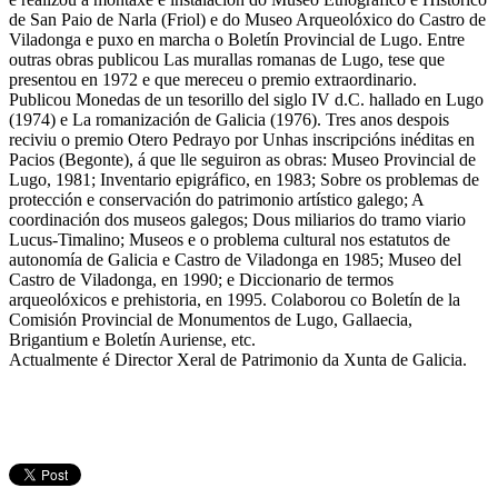
de San Paio de Narla (Friol) e do Museo Arqueolóxico do Castro de
Viladonga e puxo en marcha o Boletín Provincial de Lugo. Entre
outras obras publicou Las murallas romanas de Lugo, tese que
presentou en 1972 e que mereceu o premio extraordinario.
Publicou Monedas de un tesorillo del siglo IV d.C. hallado en Lugo
(1974) e La romanización de Galicia (1976). Tres anos despois
reciviu o premio Otero Pedrayo por Unhas inscripcións inéditas en
Pacios (Begonte), á que lle seguiron as obras: Museo Provincial de
Lugo, 1981; Inventario epigráfico, en 1983; Sobre os problemas de
protección e conservación do patrimonio artístico galego; A
coordinación dos museos galegos; Dous miliarios do tramo viario
Lucus-Timalino; Museos e o problema cultural nos estatutos de
autonomía de Galicia e Castro de Viladonga en 1985; Museo del
Castro de Viladonga, en 1990; e Diccionario de termos
arqueolóxicos e prehistoria, en 1995. Colaborou co Boletín de la
Comisión Provincial de Monumentos de Lugo, Gallaecia,
Brigantium e Boletín Auriense, etc.
Actualmente é Director Xeral de Patrimonio da Xunta de Galicia.