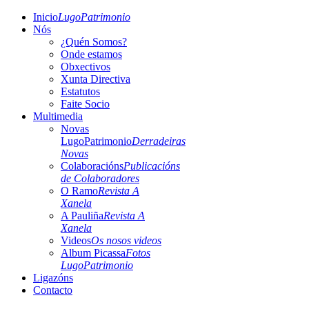
Inicio
LugoPatrimonio
Nós
¿Quén Somos?
Onde estamos
Obxectivos
Xunta Directiva
Estatutos
Faite Socio
Multimedia
Novas
LugoPatrimonio
Derradeiras
Novas
Colaboracións
Publicacións
de Colaboradores
O Ramo
Revista A
Xanela
A Pauliña
Revista A
Xanela
Videos
Os nosos videos
Album Picassa
Fotos
LugoPatrimonio
Ligazóns
Contacto