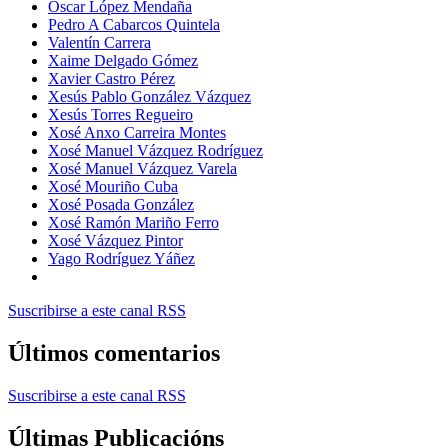
Óscar López Mendaña
Pedro A Cabarcos Quintela
Valentín Carrera
Xaime Delgado Gómez
Xavier Castro Pérez
Xesús Pablo González Vázquez
Xesús Torres Regueiro
Xosé Anxo Carreira Montes
Xosé Manuel Vázquez Rodríguez
Xosé Manuel Vázquez Varela
Xosé Mouriño Cuba
Xosé Posada González
Xosé Ramón Mariño Ferro
Xosé Vázquez Pintor
Yago Rodríguez Yáñez
Suscribirse a este canal RSS
Últimos comentarios
Suscribirse a este canal RSS
Últimas Publicacións