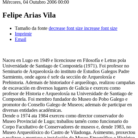
Mércores, 04 Outubro 2006 00:00
Felipe Arias Vila
Tamaño da fonte
decrease font size
increase font size
Imprimir
Email
Naceu en Lugo en 1949 e licenciouse en Filosofía e Letras pola
Universidade de Santiago de Compostela (1971). Foi profesor no
Seminario de Arqueoloxía do instituto de Estudios Galegos Padre
Sarmiento, onde agora é xefe da sección de Arqueoloxía e
Prehistoria. Ademais de historiador é arqueólogo, realizou campañas
de escavación en diversos lugares de Galicia e exerceu como
profesor de Historia e Arqueoloxía na Universidade de Santiago de
Compostela. Foi membro fundador do Museo do Pobo Galego e
promotor do Consello Galego de Museos; ademais de participar en
diversas entidades académicas.
Dende o 1974 ata 1984 exerceu como director conservador do
Museo Provincial de Lugo; traballou tamén como funcionario do
Corpo Facultativo de Conservadores de museos e, dende 1983, no
Museo Arqueolóxico do Castro de Viladonga. Asimesmo, proxectou
e realizou a montaxe e instalación do Museo Etnográfico e Histórico