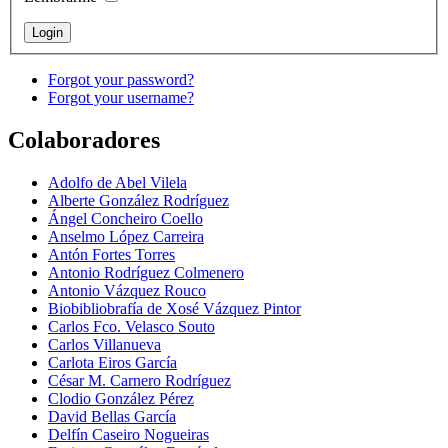
Forgot your password?
Forgot your username?
Colaboradores
Adolfo de Abel Vilela
Alberte González Rodríguez
Ángel Concheiro Coello
Anselmo López Carreira
Antón Fortes Torres
Antonio Rodríguez Colmenero
Antonio Vázquez Rouco
Biobibliobrafía de Xosé Vázquez Pintor
Carlos Fco. Velasco Souto
Carlos Villanueva
Carlota Eiros García
César M. Carnero Rodríguez
Clodio González Pérez
David Bellas García
Delfín Caseiro Nogueiras