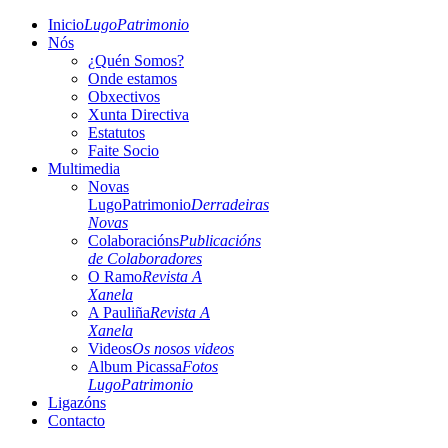
Inicio
LugoPatrimonio
Nós
¿Quén Somos?
Onde estamos
Obxectivos
Xunta Directiva
Estatutos
Faite Socio
Multimedia
Novas
LugoPatrimonio
Derradeiras
Novas
Colaboracións
Publicacións
de Colaboradores
O Ramo
Revista A
Xanela
A Pauliña
Revista A
Xanela
Videos
Os nosos videos
Album Picassa
Fotos
LugoPatrimonio
Ligazóns
Contacto