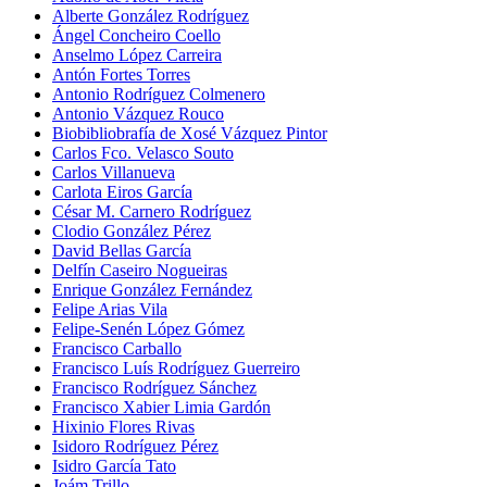
Alberte González Rodríguez
Ángel Concheiro Coello
Anselmo López Carreira
Antón Fortes Torres
Antonio Rodríguez Colmenero
Antonio Vázquez Rouco
Biobibliobrafía de Xosé Vázquez Pintor
Carlos Fco. Velasco Souto
Carlos Villanueva
Carlota Eiros García
César M. Carnero Rodríguez
Clodio González Pérez
David Bellas García
Delfín Caseiro Nogueiras
Enrique González Fernández
Felipe Arias Vila
Felipe-Senén López Gómez
Francisco Carballo
Francisco Luís Rodríguez Guerreiro
Francisco Rodríguez Sánchez
Francisco Xabier Limia Gardón
Hixinio Flores Rivas
Isidoro Rodríguez Pérez
Isidro García Tato
Joám Trillo