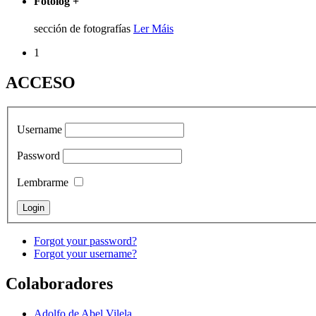
Fotolog
+
sección de fotografías
Ler Máis
1
ACCESO
Username
Password
Lembrarme
Forgot your password?
Forgot your username?
Colaboradores
Adolfo de Abel Vilela