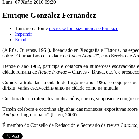
Luns, 07 Xuño 2010 09:20
Enrique González Fernández
Tamaño da fonte
decrease font size
increase font size
Imprimir
Email
(A Rúa, Ourense, 1961), licenciado en Xeografía e Historia, na espec
sobre “O urbanismo da cidade de
Lucus Augusti
”, e no Servizo de A
Dende o ano 1982, participa e colabora en numerosas escavacións 
cidade romana de
Aquae Flaviae
– Chaves -, Braga, etc. ), e prospe
Comeza a traballar na cidade de Lugo no ano 1986, co equipo que fa
dirixiu varias escavacións tanto na cidade como na muralla.
Colaborador en diferentes publicacións, cursos, simposios e congresos
Tamén colabora e coordina algunhas das montaxes expositivas sobr
Antiqua
. Lugo romano” (Lugo, 2000).
É membro do Consello de Redacción e Secretario da revista
Larouco