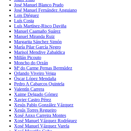
José Manuel Blanco Prado
José Manuel Fernández Anguiano
Lois Diéguez
Luís Costa
Luís Martínez-Risco Daviña
Manuel Caamaño Suárez
Manuel Miranda Ruiz
Margarita Sánchez Simón
María Pilar García Negro
Marisol Mendive Zabaldica
Millán Picouto
Moncho do Orzán
Mª do Carme Pernas Bermúdez
Orlando Viveiro Veiga
Óscar López Mendaña
Pedro A Cabarcos Quintela
Valentín Carrera
Xaime Delgado Gómez
Xavier Castro Pérez
Xesús Pablo González Vázquez
Xesús Torres Regueiro
Xosé Anxo Carreira Montes
Xosé Manuel Vázquez Rodríguez
Xosé Manuel Vázquez Varela