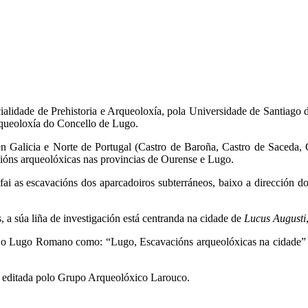
ialidade de Prehistoria e Arqueoloxía, pola Universidade de Santiago d
rqueoloxía do Concello de Lugo.
en Galicia e Norte de Portugal (Castro de Baroña, Castro de Saced
ccións arqueolóxicas nas provincias de Ourense e Lugo.
i as escavacións dos aparcadoiros subterráneos, baixo a dirección d
, a súa liña de investigación está centranda na cidade de
Lucus Augusti
e o Lugo Romano como: “Lugo, Escavacións arqueolóxicas na cidade” 
, editada polo Grupo Arqueolóxico Larouco.