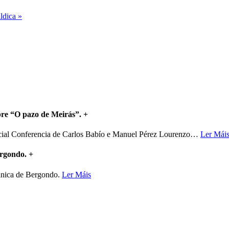
ldica »
bre “O pazo de Meirás”.
+
ncial Conferencia de Carlos Babío e Manuel Pérez Lourenzo
…
Ler Mái
ergondo.
+
mánica de Bergondo.
Ler Máis